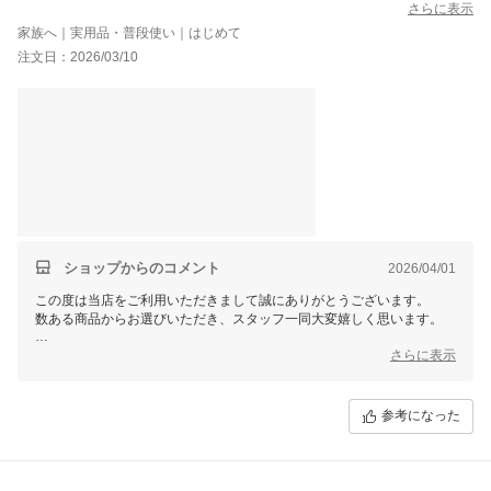
座り心地は硬めで沈み込みすぎず、家族に好評です。
さらに表示
畳の上にジョイントマットの上におきましたが特にズレるような
家族へ｜実用品・普段使い｜はじめて
こともありません。
注文日：2026/03/10
へたらないことを願うばかりです。
自由に動かせるスツールもいい感じです。足をしっかり伸ばせま
す。
マイナス点とすれば、明らかに生地の色が薄いなぁと思う部分が
あることでしょうか。長い方の座面が光加減とかでもなく、そも
そも色が薄いです。
目立つ部分ですが、まぁ気にせず使おうと思ってます。
ショップからのコメント
2026/04/01
この度は当店をご利用いただきまして誠にありがとうございます。
数ある商品からお選びいただき、スタッフ一同大変嬉しく思います。
これからもお客様にご満足いただける商品をご提供できるよう
さらに表示
スタッフ一同尽力してまいりますので
参考になった