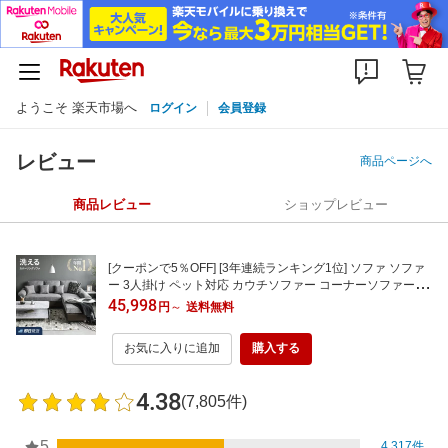
ようこそ 楽天市場へ
ログイン
会員登録
レビュー
商品ページへ
商品レビュー
ショップレビュー
[クーポンで5％OFF] [3年連続ランキング1位] ソファ ソファ
ー 3人掛け ペット対応 カウチソファー コーナーソファー L
字型 ソファーセット ソファセット カバーリング オットマン
45,998
円
～
送料無料
付き 三人掛け
お気に入りに追加
購入する
4.38
(7,805件)
5
4,317件