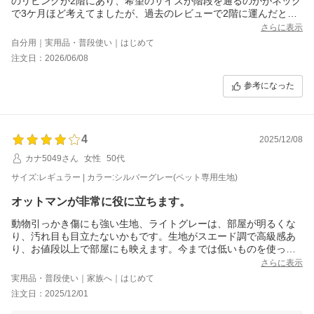
のリビングが2階にあり、希望のサイズが階段を通るのかがネック
で3ケ月ほど考えてましたが、過去のレビューで2階に運んだとの
記載があり、クーポン使えるうちにと決心しました。階段は手す
さらに表示
り部分を除くと幅70センチ、入口と出口が階段と直角で踊り場は
自分用｜実用品・普段使い｜はじめて
ありません。一番大きなフレームはぎりぎり通りました。ミドル
注文日：2026/06/08
を選んだのは座席であぐらを組めるように、布地はネコがいるの
でペットＯＫな生地です。組み立てはソファをマジックテープで
参考になった
止めるのと、足を止めるだけです。
家具店で見ると10万は軽く超えるので耐久性は数年たたないとわ
かりませんが、このお値段でこの大きさは満足です。
4
2025/12/08
カナ5049さん
女性
50代
サイズ:レギュラー | カラー:シルバーグレー(ペット専用生地)
オットマンが非常に役に立ちます。
動物引っかき傷にも強い生地、ライトグレーは、部屋が明るくな
り、汚れ目も目立たないかもです。生地がスエード調で高級感あ
り、お値段以上で部屋にも映えます。今までは低いものを使って
いたので、立つ時に腰と膝に負担がかかりましたが。この高さに
さらに表示
なって負担が軽いです。
実用品・普段使い｜家族へ｜はじめて
2人でオットマンを両端に置いて、それぞれが足を伸ばせるところ
注文日：2025/12/01
が気に入りました。
肘掛けは、硬い素材ではなくクッション性でマジックテープで軽