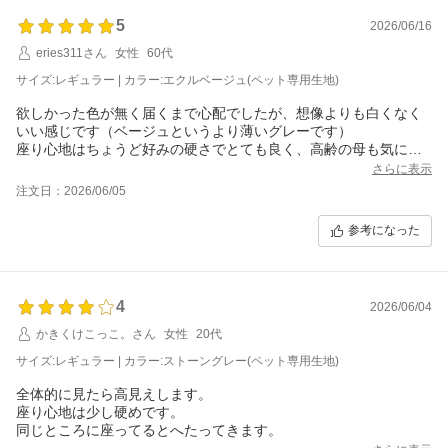
5
2026/06/16
eries311さん
女性
60代
サイズ:レギュラー | カラー:エクルベージュ(ペット専用生地)
欲しかった色が無く届くまで心配でしたが、想像よりも白くなく
いい感じです（ベージュというより薄いグレーです）
座り心地はちょうど好みの硬さでとても良く、高齢の母も気に入
っています。
さらに表示
組み立ては簡単でしたが、肘掛け部分が浮き気味で黒い下地がチ
注文日：2026/06/05
ラ見えするのが気になります。
が、全般的には大変気に入っています。
参考になった
これにして良かった。
横になっても座面が広いので余裕です！
4
2026/06/04
かきくけこっこ。さん
女性
20代
サイズ:レギュラー | カラー:ストーングレー(ペット専用生地)
全体的に見たら高見えします。
座り心地は少し硬めです。
同じところに座ってるとへたってきます。