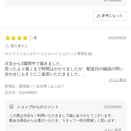
スタッフ一同尽力してまいりますので
今後ともモダンデコをどうぞよろしくお願いいたします！
参考になった
4
2025/09/29
購入者さん
サイズ:ミドル | カラー:エクルベージュ(ペット専用生地)
注文から3週間半で届きました。
思ったより届くまで時間はかかりましたが、配送日の確認の問い
合わせにもすぐにご返答いただきました。
商品は、大きさがちょうどよく色合いもいい感じです！
さらに表示
脚は付けずにローソファーとして使用します！
実用品・普段使い｜自分用｜はじめて
設置は女性2人で大丈夫でした。
注文日：2025/09/04
ズレが気になりましたが、滑り止めシールを買ってつけたらズレ
なくなりました！
ショップからのコメント
2025/09/30
この度は当店をご利用いただきまして誠にありがとうございます。
数ある商品からお選びいただき、スタッフ一同大変嬉しく思います。
これからもお客様にご満足いただける商品をご提供できるよう
さらに表示