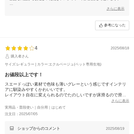
これからもお客様にご満足いただける商品をご提供できるよう
さらに表示
スタッフ一同尽力してまいりますので
今後ともモダンデコをどうぞよろしくお願いいたします！
参考になった
4
2025/08/18
購入者さん
サイズ:レギュラー | カラー:エクルベージュ(ペット専用生地)
お値段以上です！
スエードっぽい素材で色味も薄いグレーという感じですインテリ
アに馴染みやすくかわいいです。
レイアウト自在に変えられるのでたのしいですが床滑るので滑り
止めは購入しないとかなと思ってます。
さらに表示
子どもが小さいので洗えるのがいいと思いこちらを選びました
実用品・普段使い｜自分用｜はじめて
が、洗える部分は限られてるので注意が必要です！でも安いので
注文日：2025/07/05
大満足です。ニトリより安くてこのクオリティはさすがです！
実物見れずにネットで大きめの買い物するのは不安でしたが満足
してます。
ショップからのコメント
2025/08/19
ひとつあげるとすれば、背もたれなどクッションの取り付けがマ