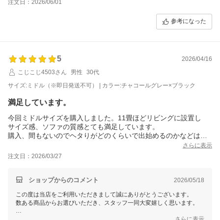
注文日：2026/06/01
とりあえず玄関に置いてもらって、開封して少しずつ部屋に運び
込みました。
参考になった
ストーングレーにしましたが、他の方の投稿写真にあったように
個々に色が薄い物と濃い物があります…。気にする方は注意が必
要です。
生地の手触りが良く、シートは硬めで好みでした。
5
連結部品が無く個々にバラバラで足も滑りやすいので座っただけ
2026/04/16
で動きます。
こじこじ4503さん
男性
30代
滑り止めの足カバーを買おうと思います。
生地感とお値段を考えると総合的には悪くないです。
サイズ:ミドル（※即日発送不可） | カラー:チャコールグレー×ブラック
満足しています。
今回ミドルサイズを購入しました。11畳ほどリビングに設置し
サイズ感、ソファの質感とても満足しています。
購入、間もないのでヘタりがどのくらいで出始めるのかなどは分
かりませんが少し硬めの座面なので長時間座ることが苦ではない
さらに表示
です。
注文日：2026/03/27
気になることがあるとすれば、注文の際に搬入及び設置の金額が
あるのですが玄関前までの搬入のみの設定があると嬉しいなと思
いました。
ショップからのコメント
2026/05/18
この度は当店をご利用いただきまして誠にありがとうございます。
数ある商品からお選びいただき、スタッフ一同大変嬉しく思います。
これからもお客様にご満足いただける商品をご提供できるよう
さらに表示