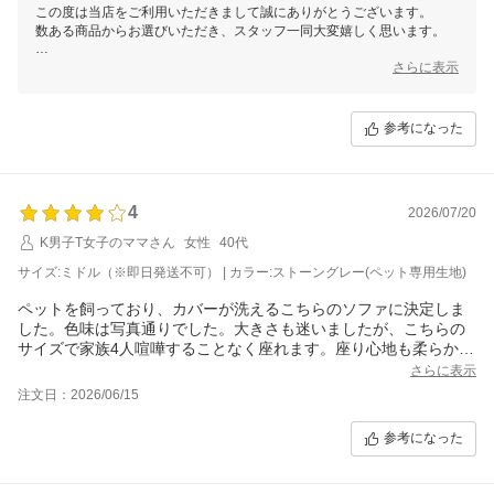
この度は当店をご利用いただきまして誠にありがとうございます。
ジックテープでその部分が黒で隙間からみえてちょっと目立ちま
数ある商品からお選びいただき、スタッフ一同大変嬉しく思います。
す。
これからもお客様にご満足いただける商品をご提供できるよう
さらに表示
スタッフ一同尽力してまいりますので
今後ともモダンデコをどうぞよろしくお願いいたします！
参考になった
4
2026/07/20
K男子T女子のママさん
女性
40代
サイズ:ミドル（※即日発送不可） | カラー:ストーングレー(ペット専用生地)
ペットを飼っており、カバーが洗えるこちらのソファに決定しま
した。色味は写真通りでした。大きさも迷いましたが、こちらの
サイズで家族4人喧嘩することなく座れます。座り心地も柔らかす
ぎず硬すぎずでちょうどいいです。
さらに表示
ただ、カバーを洗った際、つけるのに苦労したので星-1です。も
注文日：2026/06/15
う少し、着けやすいといいなと思いました。
参考になった