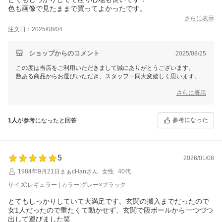
色も画像で見たままで買ってよかったです。
さらに表示
注文日：2025/08/04
ショップからのコメント
2025/08/25
この度は当店をご利用いただきまして誠にありがとうございます。
数ある商品からお選びいただき、スタッフ一同大変嬉しく思います。
これからもお客様にご満足いただける商品をご提供できるよう
さらに表示
スタッフ一同尽力してまいりますので
参考になった
1人
が参考になったと回答
5
2026/01/08
1984年9月21日まぁcHanさん
女性
40代
サイズ:レギュラー | カラー:グレー×ブラック
とてもしっかりしていて大満足です。玄関の搬入までだったので
女1人だったので重たくて動かせず、玄関で段ボールから一つづつ
出して運びました笑