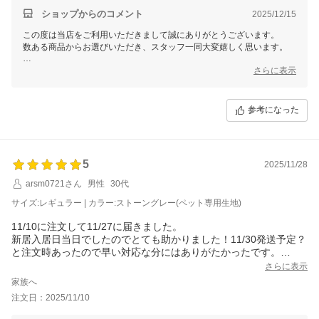
くくっつけるだけなので、外側に重心を掛けるとクニャっとし
ショップからのコメント
2025/12/15
て、「おっとっと」と焦ります。
この度は当店をご利用いただきまして誠にありがとうございます。
硬さもよく気持ちが良くて、つい寝落ちします。
数ある商品からお選びいただき、スタッフ一同大変嬉しく思います。
これからもお客様にご満足いただける商品をご提供できるよう
さらに表示
スタッフ一同尽力してまいりますので
今後ともモダンデコをどうぞよろしくお願いいたします！
参考になった
5
2025/11/28
arsm0721さん
男性
30代
サイズ:レギュラー | カラー:ストーングレー(ペット専用生地)
11/10に注文して11/27に届きました。
新居入居日当日でしたのでとても助かりました！11/30発送予定？
と注文時あったので早い対応な分にはありがたかったです。
商品も座り心地硬めで最高でした！素材もしっかりしている。
さらに表示
配送業者不明だったので不安でしたがすごく親切丁寧な業者さん
家族へ
でした！
注文日：2025/11/10