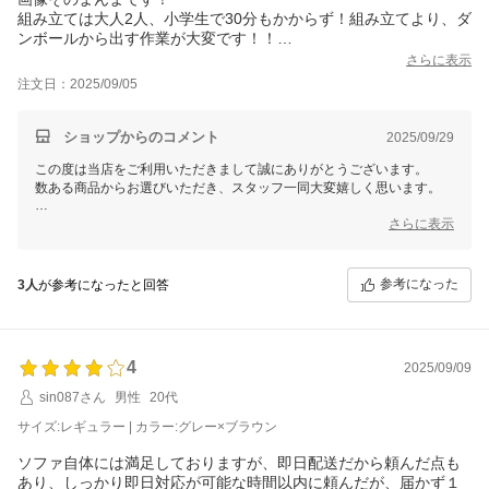
組み立ては大人2人、小学生で30分もかからず！組み立てより、ダ
ンボールから出す作業が大変です！！
大きさはちょうどいい。
さらに表示
全て脚がスルスルと動く。
注文日：2025/09/05
連結用のマジックテープとかあればよかったかなと思います。寝
ようとしてもソファが動いていって隙間ができてストレス。
オットマンも、ズレるズレる…耐震マット等で対策予定です…
ショップからのコメント
2025/09/29
値段相応なのでよしとします。
この度は当店をご利用いただきまして誠にありがとうございます。
数ある商品からお選びいただき、スタッフ一同大変嬉しく思います。
これからもお客様にご満足いただける商品をご提供できるよう
さらに表示
スタッフ一同尽力してまいりますので
今後ともモダンデコをどうぞよろしくお願いいたします！
参考になった
3人
が参考になったと回答
4
2025/09/09
sin087さん
男性
20代
サイズ:レギュラー | カラー:グレー×ブラウン
ソファ自体には満足しておりますが、即日配送だから頼んだ点も
あり、しっかり即日対応が可能な時間以内に頼んだが、届かず１