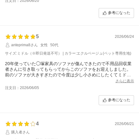
注文日：2026/06/20
た。
ミドルにしたのですが、
参考になった
座面の幅がたっぷりあって安心感があります。
なんならベッド代わりにもなります。
オットマンは足を固定しないで動くようにしています。
食事が終わったらソファーテーブルをちょこっと動かしてオット
5
マンを持ってくると、
2026/06/24
大人2人が足を伸ばせます。
anteprima8さん
女性
50代
お客さんが来た時にもオットマンだけ移動して配置換えできるの
でラク。
サイズ:ミドル（※即日発送不可） | カラー:エクルベージュ(ペット専用生地)
硬さは皆さんのレビューどおりやや硬めで、
20年使っていた◯塚家具のソファが傷んできたので不用品回収業
沈み込まないので腰も痛くならない。
者さんに引き取ってもらってからこのソファをお迎えしました。
寝っ転がっても沈まない。
前のソファが大きすぎたので今度は少し小さめにしたくてミドル
素材はオールシーズン使いやすいタイプになっていました。
を選びました。
（コーデュロイやピーチスキンは暑苦しくて避けたかったので）
さらに表示
搬入組み立て設置サービスを利用したのでゴミも出ず、すぐに使
しいて言うならサイドの本体とくっついているクッション部分が
注文日：2026/06/05
えて快適です。
頭を置くにはもう少し硬いと良かった。
エクルベージュを購入しましたが、画像と違ってどう見ても薄い
総合的にはとても気に入りました。
参考になった
グレーです笑
お値段以上のアイテムです。
家族も「色間違えた？」と言ってましたが注文履歴にはちゃんと
エクルベージュとありました。
画像ではもっと白っぽい、薄いベージュみたいな感じでした
4
2026/06/21
が…。
通販は色味が難しいですね。
購入者さん