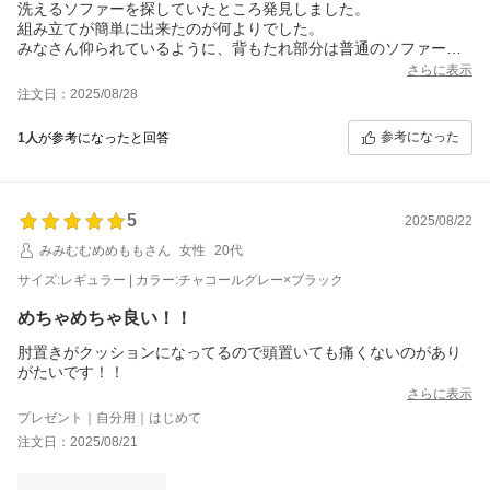
洗えるソファーを探していたところ発見しました。
組み立てが簡単に出来たのが何よりでした。
みなさん仰られているように、背もたれ部分は普通のソファーの
ような厚みやふかふか具合は期待できません。
さらに表示
しかし、お値段を考えると他の部分では特に問題点は見つからな
注文日：2025/08/28
いので許容範囲かな、、と。
参考になった
1人
が参考になったと回答
5
2025/08/22
みみむむめめももさん
女性
20代
サイズ:レギュラー | カラー:チャコールグレー×ブラック
めちゃめちゃ良い！！
肘置きがクッションになってるので頭置いても痛くないのがあり
がたいです！！
さらに表示
プレゼント｜自分用｜はじめて
注文日：2025/08/21