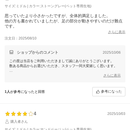
サイズ:ミドル | カラー:ストーングレー(ペット専用生地)
思っていたより小さかったですが、全体的満足しました。
他の方も書かれていましたが、足の部分が動きやすいのだけ難点
です。
さらに表示
注文日：2025/08/10
ショップからのコメント
2025/10/06
この度は当店をご利用いただきまして誠にありがとうございます。
数ある商品からお選びいただき、スタッフ一同大変嬉しく思います。
これからもお客様にご満足いただける商品をご提供できるよう
さらに表示
スタッフ一同尽力してまいりますので
参考になった
1人
が参考になったと回答
4
2025/10/03
購入者さん
サイズ:ミドル | カラー:サンドベージュ(ペット専用生地)