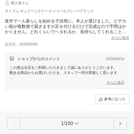
購入者さん
サイズ:レギュラー | カラー:チャコールグレー×ブラック
進学で一人暮らしを始める子供用に。本人が選びました。どデカ
い箱が複数個で届きますが足を付けるだけで完成なので手間はか
かりません。どれくらいでヘタれるか、長持ちしてくれることを
願います。
さらに表示
注文日：2026/03/26
ショップからのコメント
2026/05/14
この度は当店をご利用いただきまして誠にありがとうございます。
数ある商品からお選びいただき、スタッフ一同大変嬉しく思います。
これからもお客様にご満足いただける商品をご提供できるよう
さらに表示
スタッフ一同尽力してまいりますので
今後ともモダンデコをどうぞよろしくお願いいたします！
参考になった
1/100