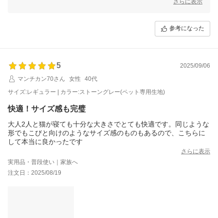
これからもお客様にご満足いただける商品をご提供できるよう
さらに表示
スタッフ一同尽力してまいりますので
参考になった
5
2025/09/06
マンチカン70さん
女性
40代
サイズ:レギュラー | カラー:ストーングレー(ペット専用生地)
快適！サイズ感も完璧
大人2人と猫が寝ても十分な大きさでとても快適です。同じような
形でもこびと向けのようなサイズ感のものもあるので、こちらに
して本当に良かったです
さらに表示
実用品・普段使い｜家族へ
注文日：2025/08/19