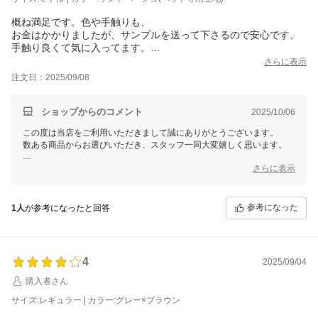
概ね満足です。色や手触りも、
お金はかかりましたが、サンプルを送って下さるので安心です。
手触り良くて気に入ってます。
皆さんが言うように、軽いので動きます。足にゴム履かせたら動
さらに表示
かなくなりました。
注文日：2025/09/08
また、ロボット掃除機が入らないので、もう少し高いといいなと
思いました。
ショップからのコメント
2025/10/06
この度は当店をご利用いただきまして誠にありがとうございます。
数ある商品からお選びいただき、スタッフ一同大変嬉しく思います。
これからもお客様にご満足いただける商品をご提供できるよう
さらに表示
スタッフ一同尽力してまいりますので
参考になった
1人
が参考になったと回答
4
2025/09/04
購入者さん
サイズ:レギュラー | カラー:グレー×ブラウン