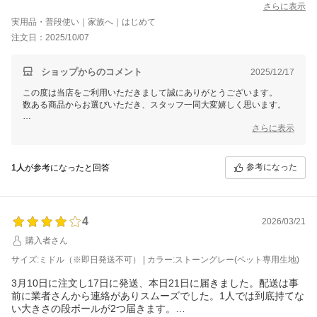
猫も爪を研ぐのをあきらめました(笑)
さらに表示
商品は満足ですが、即日配送とかいてあるのに2か月ちかくかっか
実用品・普段使い｜家族へ｜はじめて
たのと
注文日：2025/10/07
配送会社が「1階エントランスで引渡しでいいですね」と
あんな大きい商品をエントランスなんて冗談かと思いましたが本
当にエントランスで渡されとても困りました
ショップからのコメント
2025/12/17
電話のとき「玄関まで」とはっきり言えばよかったのかもしれま
この度は当店をご利用いただきまして誠にありがとうございます。
せんが
数ある商品からお選びいただき、スタッフ一同大変嬉しく思います。
大型商品にエントランス引渡しなんてある自体びっくりしまし
た。
これからもお客様にご満足いただける商品をご提供できるよう
さらに表示
注文される際は注意されたほうがいいです
スタッフ一同尽力してまいりますので
今後ともモダンデコをどうぞよろしくお願いいたします！
参考になった
1人
が参考になったと回答
4
2026/03/21
購入者さん
サイズ:ミドル（※即日発送不可） | カラー:ストーングレー(ペット専用生地)
3月10日に注文し17日に発送、本日21日に届きました。配送は事
前に業者さんから連絡がありスムーズでした。1人では到底持てな
い大きさの段ボールが2つ届きます。