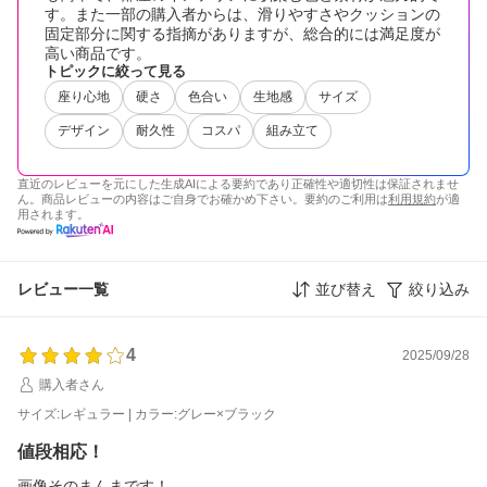
す。また一部の購入者からは、滑りやすさやクッションの
固定部分に関する指摘がありますが、総合的には満足度が
高い商品です。
トピックに絞って見る
座り心地
硬さ
色合い
生地感
サイズ
デザイン
耐久性
コスパ
組み立て
直近のレビューを元にした生成AIによる要約であり正確性や適切性は保証されませ
ん。商品レビューの内容はご自身でお確かめ下さい。要約のご利用は
利用規約
が適
用されます。
レビュー一覧
並び替え
絞り込み
4
2025/09/28
購入者さん
サイズ:レギュラー | カラー:グレー×ブラック
値段相応！
画像そのまんまです！