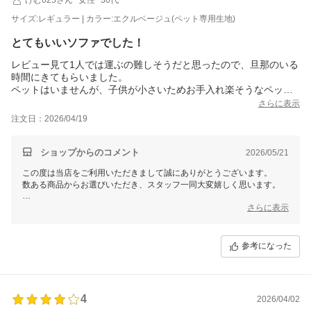
サイズ:レギュラー | カラー:エクルベージュ(ペット専用生地)
とてもいいソファでした！
レビュー見て1人では運ぶの難しそうだと思ったので、旦那のいる
時間にきてもらいました。
ペットはいませんが、子供が小さいためお手入れ楽そうなペット
生地にしました！
さらに表示
サラサラの触り心地でよかったです！
注文日：2026/04/19
ゆったり座れて大満足です！
ショップからのコメント
2026/05/21
この度は当店をご利用いただきまして誠にありがとうございます。
数ある商品からお選びいただき、スタッフ一同大変嬉しく思います。
これからもお客様にご満足いただける商品をご提供できるよう
さらに表示
スタッフ一同尽力してまいりますので
今後ともモダンデコをどうぞよろしくお願いいたします！
参考になった
4
2026/04/02