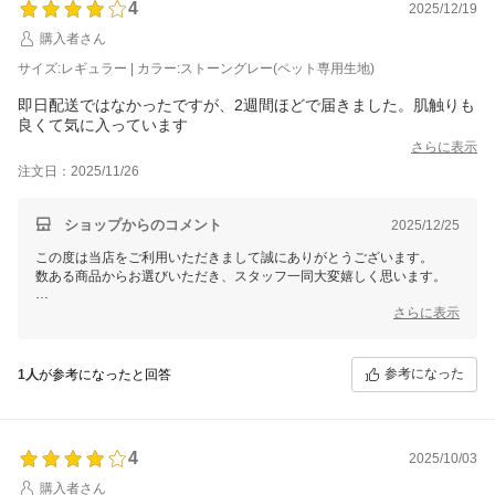
4
2025/12/19
購入者さん
サイズ:レギュラー | カラー:ストーングレー(ペット専用生地)
即日配送ではなかったですが、2週間ほどで届きました。肌触りも
良くて気に入っています
さらに表示
注文日：2025/11/26
ショップからのコメント
2025/12/25
この度は当店をご利用いただきまして誠にありがとうございます。
数ある商品からお選びいただき、スタッフ一同大変嬉しく思います。
これからもお客様にご満足いただける商品をご提供できるよう
さらに表示
スタッフ一同尽力してまいりますので
今後ともモダンデコをどうぞよろしくお願いいたします！
参考になった
1人
が参考になったと回答
4
2025/10/03
購入者さん