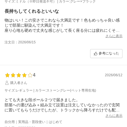
サイズ:ミドル（※即日発送不可） | カラー:グレー×ブラック
でも座り心地や軽さ(前のソファが重すぎて掃除で移動させるのも
大変だったので)は良いし、お値段もリーズナブルだし、概ね満足
長持ちしてくれるといいな
です。
カバーが洗濯できるのもいい！
物はいい！この安さでこれなら大満足です！色もめっちゃ良い感
ありがとうございました☆
じで部屋に馴染んで大満足です！
座り心地も硬めで丈夫な感じがして長く座る分には疲れにくそう
で良いです！
さらに表示
ただ…クッションが小さすぎる…涙 飾りにしては邪魔だし笑
注文日：2026/06/15
そこだけ残念でした。組み立ても簡単でソファ自体はそんなに重
くなさそうです。男性1人で螺旋状の内階段なんとか運べてまし
参考になった
た！
ただやっぱり大きいので、段ボールから出して一つ一つ運びまし
た笑
箱2つで来て玄関が埋まりました笑
4
2026/06/12
配達員さんが2人で来てくれたのでこちらは玄関までは何もせずに
済んで助かりました！
購入者さん
サイズ:レギュラー | カラー:ストーングレー(ペット専用生地)
とても大きな段ボール２つで届きました。
部屋への運び込み＋組み立て設置は注文していなかったので玄関
に置いてもらうだけでしたが、トラックから降ろすだけでも配達
のお兄さんが『1人では無理なのでお手伝いお願いします。』とい
さらに表示
うくらいの大きくて重い物だったので、部屋に運ぶなら大人2人は
自分用｜実用品・普段使い｜はじめて
必要です。