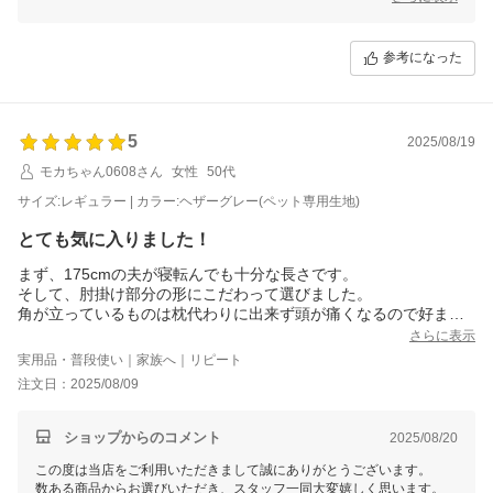
スタッフ一同尽力してまいりますので
参考になった
5
2025/08/19
モカちゃん0608さん
女性
50代
サイズ:レギュラー | カラー:ヘザーグレー(ペット専用生地)
とても気に入りました！
まず、175cmの夫が寝転んでも十分な長さです。
そして、肘掛け部分の形にこだわって選びました。
角が立っているものは枕代わりに出来ず頭が痛くなるので好ま
ず、こちらの商品は座面に向かってなだらかなカーブとなってお
さらに表示
り頭を置いてもとても気持ちよく過ごせます。
実用品・普段使い｜家族へ｜リピート
座面の適度な硬さも心地良いです。
注文日：2025/08/09
ワンちゃんの引っ掻き傷対応モデルにしたので安心して一緒に座
れるのも嬉しいですね。
ショップからのコメント
2025/08/20
この度は当店をご利用いただきまして誠にありがとうございます。
数ある商品からお選びいただき、スタッフ一同大変嬉しく思います。