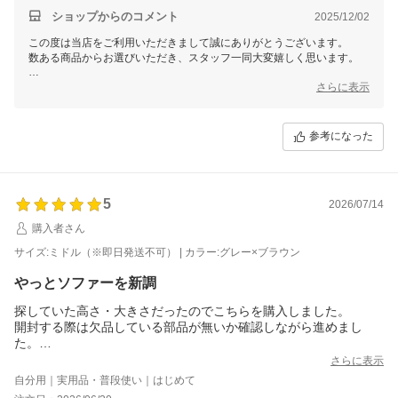
ショップからのコメント
2025/12/02
この度は当店をご利用いただきまして誠にありがとうございます。
数ある商品からお選びいただき、スタッフ一同大変嬉しく思います。
これからもお客様にご満足いただける商品をご提供できるよう
さらに表示
スタッフ一同尽力してまいりますので
参考になった
5
2026/07/14
購入者さん
サイズ:ミドル（※即日発送不可） | カラー:グレー×ブラウン
やっとソファーを新調
探していた高さ・大きさだったのでこちらを購入しました。
開封する際は欠品している部品が無いか確認しながら進めまし
た。
特に問題なく、配置や片付け含めて大人2人で20分くらいで終了。
さらに表示
作りがしっかりしていて安心しました。
自分用｜実用品・普段使い｜はじめて
レザーとの組み合わせのデザインが落ち着いていて気に入りまし