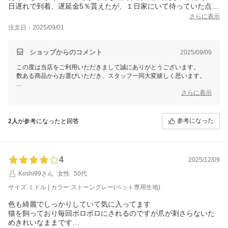
日遅れで到着、遅延金5％貰えたが、１日家にいて待っていた点を
考えると星4です。
さらに表示
注文日：2025/09/01
ショップからのコメント
2025/09/09
この度は当店をご利用いただきまして誠にありがとうございます。
数ある商品からお選びいただき、スタッフ一同大変嬉しく思います。
これからもお客様にご満足いただける商品をご提供できるよう
さらに表示
スタッフ一同尽力してまいりますので
参考になった
2人
が参考になったと回答
4
2025/12/09
Koshi99さん
女性
50代
サイズ:ミドル | カラー:ストーングレー(ペット専用生地)
色も綺麗でしっかりしていて気に入ってます
猫を飼っており毎回ボロボロにされるのですが爪が刺さらないた
めきれいなままです