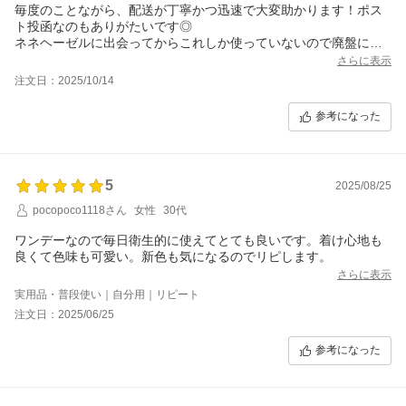
毎度のことながら、配送が丁寧かつ迅速で大変助かります！ポス
ト投函なのもありがたいです◎
ネネヘーゼルに出会ってからこれしか使っていないので廃盤にな
らないようこれからも沢山買います！
さらに表示
注文日：2025/10/14
参考になった
5
2025/08/25
pocopoco1118さん
女性
30代
ワンデーなので毎日衛生的に使えてとても良いです。着け心地も
良くて色味も可愛い。新色も気になるのでリピします。
さらに表示
実用品・普段使い｜自分用｜リピート
注文日：2025/06/25
参考になった