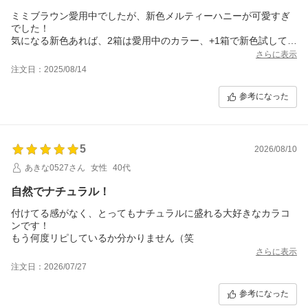
ミミブラウン愛用中でしたが、新色メルティーハニーが可愛すぎ
でした！
気になる新色あれば、2箱は愛用中のカラー、+1箱で新色試してみ
ると言うのがいつもできるので、すごく良いです。
さらに表示
着色直径も色々あって、本当に自分に合ったカラコンが見つかり
注文日：2025/08/14
ます◎
メルティーハニー、今っぽカラコンで盛れるので追加購入しま
参考になった
す！
5
2026/08/10
あきな0527さん
女性
40代
自然でナチュラル！
付けてる感がなく、とってもナチュラルに盛れる大好きなカラコ
ンです！
もう何度リピしているか分かりません（笑
さらに表示
注文日：2026/07/27
参考になった