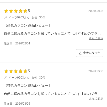
5
2026/03/08
イーツ9903さん
女性
30代
【茶色カラコン 商品レビュー】
自然に盛れるカラコンを探している人にとてもおすすめのブラウ
ンカラコンです。実際につけてみると、瞳になじみやすい落ち着
さらに表示
いたブラウンカラーで、不自然な感じがなくナチュラルに目元の
注文日：2026/02/04
印象をアップしてくれます。ブラウンは日本人の瞳に近い色なの
で、カラコンをつけている感じが出にくく、普段使いもしやすい
参考になった
のが魅力だと思いました。 (ナチュラリ)
装着すると黒目が自然に大きく見えて、うるっとした優しい雰囲
気の目元になります。ぼかしフチのデザインだと白目との境目も
5
2026/03/08
自然で、派手すぎず「ちょっと可愛く盛れる」感じがちょうどい
いです。 (BeGirl)
イーツ9903さん
女性
30代
また、ブラウンカラコンは透明感のある瞳を演出しやすく、メイ
【茶色カラコン 商品レビュー】
クとも合わせやすいのでデートやお出かけ、普段のメイクにも使
いやすいと感じました。 (リップスコスメ)
自然に盛れるカラコンを探している人にとてもおすすめのブラウ
ンカラコンです。実際につけてみると、瞳になじみやすい落ち着
さらに表示
ナチュラル系のカラコンが好きな方や、カラコン初心者にも使い
いたブラウンカラーで、不自然な感じがなくナチュラルに目元の
注文日：2026/03/05
やすいカラーだと思います。目元の印象をさりげなく変えたい方
印象をアップしてくれます。ブラウンは日本人の瞳に近い色なの