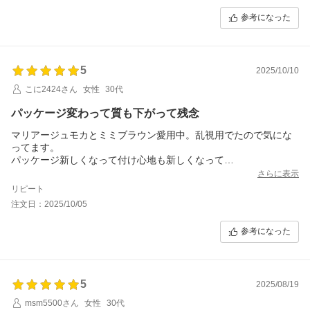
におすすめです。
で、カラコンをつけている感じが出にくく、普段使いもしやすい
参考になった
のが魅力だと思いました。 (ナチュラリ)
装着すると黒目が自然に大きく見えて、うるっとした優しい雰囲
気の目元になります。ぼかしフチのデザインだと白目との境目も
5
2025/10/10
自然で、派手すぎず「ちょっと可愛く盛れる」感じがちょうどい
いです。 (BeGirl)
こに2424さん
女性
30代
また、ブラウンカラコンは透明感のある瞳を演出しやすく、メイ
パッケージ変わって質も下がって残念
クとも合わせやすいのでデートやお出かけ、普段のメイクにも使
いやすいと感じました。 (リップスコスメ)
マリアージュモカとミミブラウン愛用中。乱視用でたので気にな
ってます。
ナチュラル系のカラコンが好きな方や、カラコン初心者にも使い
パッケージ新しくなって付け心地も新しくなって
やすいカラーだと思います。目元の印象をさりげなく変えたい方
前より薄くなった感じする。
さらに表示
におすすめです。
付け心地はいつも通りだが入ってる液がキュッとする感じでトロ
リピート
ッとしていない。液も質も変わったと思う。毎日つけてるものだ
注文日：2025/10/05
からこそ違いがわかる。前の方が質は良かった確実に。
参考になった
5
2025/08/19
msm5500さん
女性
30代