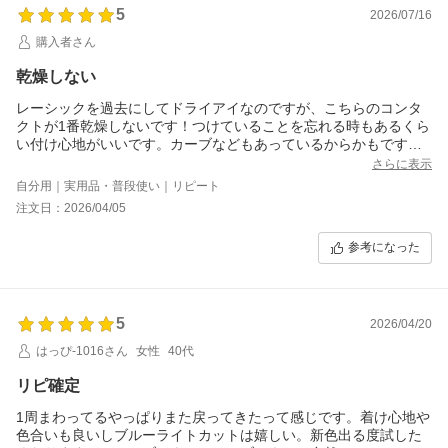
5
2026/07/16
購入者さん
乾燥しない
レーシックを過去にしてドライアイなのですが、こちらのコンタ
クトが1番乾燥しないです！つけていることを忘れる時もあるくら
い付け心地がいいです。カーブなどもあっているからかもです
か、私自身これ以上付け心地いいコンタクトに出会ったことがな
さらに表示
いです。
自分用｜実用品・普段使い｜リピート
自分の目に近い色を選ぶと自然な感じに黒目を大きくできて、カ
注文日：2026/04/05
ラコンしていることを気づかれないくらいです。笑
在宅ワークなので普段はつけず、人と会う時のみなのでワンデー
参考になった
5
2026/04/20
はっぴ-1016さん
女性
40代
リピ確定
1周まわってるやっぱりまた戻ってきたって感じです。着け心地や
色合いも良いしブルーライトカットは嬉しい。新色出る度試した