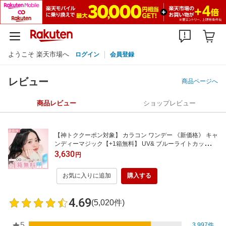
ようこそ 楽天市場へ
ログイン
会員登録
レビュー
商品ページへ
商品レビュー
ショップレビュー
【神トククーポン対象】 カラコン ワンデー 《新価格》 キャ
ンディーマジック【+1箱無料】 UV& ブルーライトカット 水
光 カラコン candymagic 1day 1箱 10枚入/3箱合計 30枚 度
3,630
円
あり 度なし カラー コンタクト レンズ ブラウン キャンマジ
紫外線対策 送料無料(ネコポス)
お気に入りに追加
購入する
4.69
(5,020件)
5
3,997件