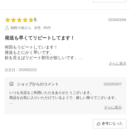
5
2026/03/06
御餅小姐さん
女性
40代
発送も早くてリピートしてます！
何回もリピートしています！
発送もとにかく早いです。
欲を言えばリピート割引が欲しいです。
今回の楽天セールはクーポンもないから
さらに表示
プラチナ会員クーポンだけでも前みたいに使えたらなあ。。
注文日：2026/02/22
ショップからのコメント
2026/03/07
いつも当店をご利用いただきありがとうございます。
商品をお気に入りいただけているようで、嬉しい限りでございます。
クーポンについて貴重なご意見をお寄せいただき誠にありがとうござい
さらに表示
ます。
いただきましたお声は社内に共有し今後の参考とさせていただきます。
参考になった
より一層皆様にご満足いただけるサービス・商品づくりを目指してまい
りますので、