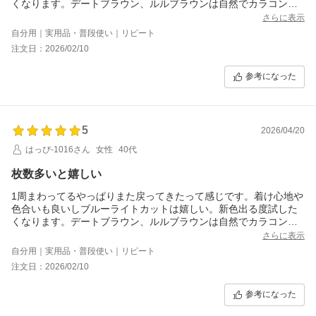
くなります。デートブラウン、ルルブラウンは自然でカラコン感
が激しくないので良いです。色々試しましたが、ルルとメロは推
さらに表示
しです。ワンデイはコストが悪いので、枚数多めでもう少し安い
自分用｜実用品・普段使い｜リピート
と嬉しい。
注文日：2026/02/10
参考になった
5
2026/04/20
はっぴ-1016さん
女性
40代
枚数多いと嬉しい
1周まわってるやっぱりまた戻ってきたって感じです。着け心地や
色合いも良いしブルーライトカットは嬉しい。新色出る度試した
くなります。デートブラウン、ルルブラウンは自然でカラコン感
が激しくないので良いです。色々試しましたが、ルルとメロは推
さらに表示
しです。ワンデイはコストが悪いので、枚数多めでもう少し安い
自分用｜実用品・普段使い｜リピート
と嬉しい。
注文日：2026/02/10
参考になった