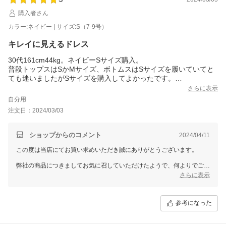
購入者さん
カラー:ネイビー | サイズ:S（7-9号）
キレイに見えるドレス
30代161cm44kg。ネイビーSサイズ購入。
普段トップスはSかMサイズ、ボトムスはSサイズを履いていてと
ても迷いましたがSサイズを購入してよかったです。
着心地が良く動きやすいです。スカートは膝が隠れるくらいでウ
さらに表示
エストはゆるくもきつくもなくいい感じで着られ身体が綺麗に見
自分用
えます。付属のリボンは付けなくても充分可愛いです。色も大人
注文日：2024/03/03
っぽく上品に見えるので長く着られそうです。
ブラ紐が見えないのも助かります。
お値段以上の買い物ができたと思います。
ショップからのコメント
2024/04/11
この度は当店にてお買い求めいただき誠にありがとうございます。
弊社の商品につきましてお気に召していただけたようで、何よりでござ
います。
さらに表示
従業員一同心より感謝を致しております。
また何かございましたらお声をお聞かせいただきますようお願い致しま
参考になった
す。
ドレスショップGIRLでは、今後もたくさんの商品をご用意して、