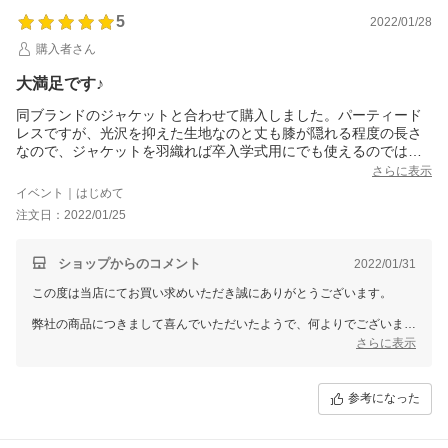
お客様のご利用を心よりお待ちしております。
方は試着キャンペーンを利用されることを心からお勧めします！
また機会がございましたら、GIRLをどうぞよろしくお願いいたしま
5
2022/01/28
(一着は購入しなければなりませんが)
す。
返品が面倒だと2サイズ取り寄せなかったことのみ後悔しています
購入者さん
笑
とても良いお品でした！
大満足です♪
同ブランドのジャケットと合わせて購入しました。パーティード
レスですが、光沢を抑えた生地なのと丈も膝が隠れる程度の長さ
なので、ジャケットを羽織れば卒入学式用にでも使えるのではな
いかと思い購入しました。品のある落ち着いた印象なので、イメ
さらに表示
ージ通りフォーマルの場にも使え安心しました。ドレスというよ
イベント｜はじめて
りはワンピースに近いのでちょっとした食事会などでも使えると
注文日：2022/01/25
思います。5の付く日のクーポン使用で購入できましたし、配送も
早く大満足しています！！
158センチ痩せ型でバストも小さめなので、Sサイズで若干大きめ
ショップからのコメント
2022/01/31
でしたが全く違和感のないサイズ感です。
この度は当店にてお買い求めいただき誠にありがとうございます。
弊社の商品につきまして喜んでいただいたようで、何よりでございま
す。
さらに表示
従業員一同心より感謝を致しております。
また何かございましたらお声をお聞かせいただきますようお願い致しま
す。
参考になった
ドレスショップGIRLでは、今後もたくさんの商品をご用意して、
お客様のご利用を心よりお待ちしております。