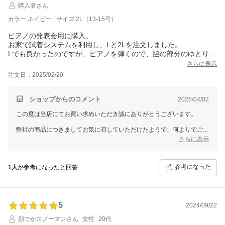
購入者さん
カラー:ネイビー | サイズ:2L（13-15号）
ピアノの発表会用に購入。
お家で試着システムを利用し、Lと2Lを注文しました。
Lでも良かったのですが、ピアノを弾くので、脇の部分のゆとりが
ある2Lを選びました。
さらに表示
丈は166センチで、くるぶしから10センチくらい上で丁度良かっ
注文日：2025/02/20
たです。
ショップからのコメント
2025/04/02
この度は当店にてお買い求めいただき誠にありがとうございます。
弊社の商品につきましてお気に召していただけたようで、何よりでござ
います。
さらに表示
従業員一同心より感謝を致しております。
商品のデザイン ポケットの仕様などお客様のお声を参考にし、今後に
繋げていきたく思っております。
参考になった
1人
が参考になったと回答
ドレスショップGIRLでは、今後もたくさんの商品をご用意して、
お客様のご利用を心よりお待ちしております。
また機会がございましたら、GIRLをどうぞよろしくお願いいたしま
5
す。
2024/09/22
顔でかスノーマンさん
女性
20代