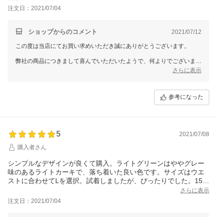
を後ろにした方が可愛くて気に入りました。お安く良い買い物が
注文日：2021/07/04
できました。
ショップからのコメント
2021/07/12
この度は当店にてお買い求めいただき誠にありがとうございます。
弊社の商品につきまして喜んでいただいたようで、何よりでございま
す。
さらに表示
従業員一同心より感謝を致しております。
また何かございましたらお声をお聞かせいただきますようお願い致しま
す。
参考になった
ドレスショップGIRLでは、今後もたくさんの商品をご用意して、
お客様のご利用を心よりお待ちしております。
また機会がございましたら、GIRLをどうぞよろしくお願いいたしま
5
す。
2021/07/08
購入者さん
シンプルなデザインが良くて購入。ライトグリーンはややグレー
味のあるライトカーキで、落ち着いた良い色です。サイズはウエ
ストに合わせてLを選択。試着しましたが、ぴったりでした。159
cm普通体形、ウエストがMとLの間なので、伸縮性がないという
さらに表示
レビューが参考になりました。丈も膝下数cmあり上品です。薄め
注文日：2021/07/04
の色だけどスカートの膨らみが抑えられているおかげで太って見
えないと思います。とても気に入りました。購入して良かったで