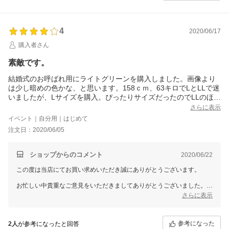
ドレスショップGIRLでは、今後もたくさんの商品をご用意して、
お客様のご利用を心よりお待ちしております。
また機会がございましたら、GIRLをどうぞよろしくお願いいたしま
4
2020/06/17
購入者さん
素敵です。
結婚式のお呼ばれ用にライトグリーンを購入しました。画像より
は少し暗めの色かな、と思います。158ｃｍ、63キロでLとLLで迷
いましたが、Lサイズを購入。ぴったりサイズだったのでLLのほう
が余裕があって良いかな？と迷いました（生地に伸縮性はありま
さらに表示
せん。）が、ウェストが綺麗に見えると友人にも褒められたのでL
イベント｜自分用｜はじめて
サイズのままにしました。スカート丈はひざ下くらいでした。付
注文日：2020/06/05
属のリボンはあってもなくてもかわいく着られました＾＾（ルー
プベルトはありません。）
ショップからのコメント
2020/06/22
この度は当店にてお買い求めいただき誠にありがとうございます。
お忙しい中貴重なご意見をいただきましてありがとうございました。
また、お届けいたしました商品を気に入って頂けたようで誠にありがと
さらに表示
うございます。
ドレスショップGIRLでは、これからも少しでもお客様に喜んでもらえ
参考になった
2人
が参考になったと回答
る商品を提案して参ります。