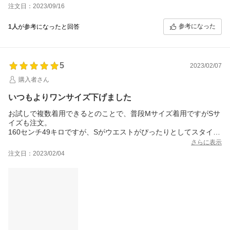
キロ
注文日：2023/09/16
参考になった
1人
が参考になったと回答
5
2023/02/07
購入者さん
いつもよりワンサイズ下げました
お試しで複数着用できるとのことで、普段Mサイズ着用ですがSサ
イズも注文。
160センチ49キロですが、Sがウエストがぴったりとしてスタイル
良く見えたのでこちらにしました。
さらに表示
M着用の際は腕のレース部分にゆとりがあるけどまぁちょうどい
注文日：2023/02/04
いかな？と思ってたので、両方を比較できて良かったです。
普段、お祝いの場は明るめの色の服を選んでいるのでネイビーは
暗くならないか心配でしたが、適度に上品な明るさや光沢がある
ので大丈夫そうです。
高見えするし、返品も専用サイトから簡単だったので、良い買い
物でした。