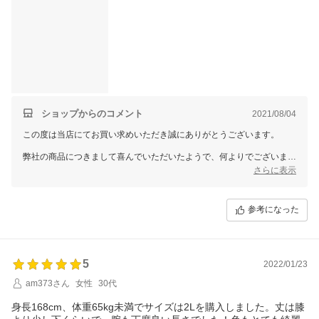
ショップからのコメント
2021/08/04
この度は当店にてお買い求めいただき誠にありがとうございます。
弊社の商品につきまして喜んでいただいたようで、何よりでございま
す。
さらに表示
従業員一同心より感謝を致しております。
また何かございましたらお声をお聞かせいただきますようお願い致しま
す。
参考になった
ドレスショップGIRLでは、今後もたくさんの商品をご用意して、
お客様のご利用を心よりお待ちしております。
また機会がございましたら、GIRLをどうぞよろしくお願いいたしま
5
す。
2022/01/23
am373さん
女性
30代
身長168cm、体重65kg未満でサイズは2Lを購入しました。丈は膝