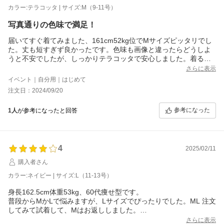
カラー:テラコッタ | サイズ:M（9-11号）
写真通りの色味で満足！
届いてすぐ着てみました、161cm52kg位でMサイズピッタリでし
た。丈も短すぎず良かったです。色味も画像と違ったらどうしよ
うと不安でしたが、しっかりテラコッタで安心しました。着る日
が楽しみです。
さらに表示
イベント｜自分用｜はじめて
注文日：2024/09/20
参考になった
1人
が参考になったと回答
4
2025/02/11
購入者さん
カラー:ネイビー | サイズ:L（11-13号）
身長162.5cm体重53kg、60代痩せ型です。
普段からMかLで悩みますが、Lサイズでぴったりでした。ML 注文
してみて試着して、Mはお返ししました。
上品なデザインが気に入りました。着心地も良いです。透けて見
さらに表示