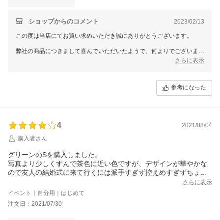
ショップからのコメント
2023/02/13
この度は当店にてお買い求めいただき誠にありがとうございます。
弊社の商品につきまして喜んでいただいたようで、何よりでございま
す。
さらに表示
従業員一同心より感謝を致しております。
また何かございましたらお声をお聞かせいただきますようお願い致しま
参考になった
す。
ドレスショップGIRLでは、今後もたくさんの商品をご用意して、
お客様のご利用を心よりお待ちしております。
また機会がございましたら、GIRLをどうぞよろしくお願いいたしま
4
2021/08/04
す。
購入者さん
グリーンのSを購入しました。
写真より少しくすんで茶色に近い色ですが、デザインが華やかな
ので友人の結婚式に来て行くには派手すぎず控えめすぎずちょう
どいいと思っています。
さらに表示
163cm50kgでSにしたので心配でしたが、布の余りなくピタッと
イベント｜自分用｜はじめて
着られました。お胸の大きい方(Eぐらい？)だときついかなという
注文日：2021/07/30
ぐらいちょうどの大きさでした。
生地もしっかりしていて高級感があります。