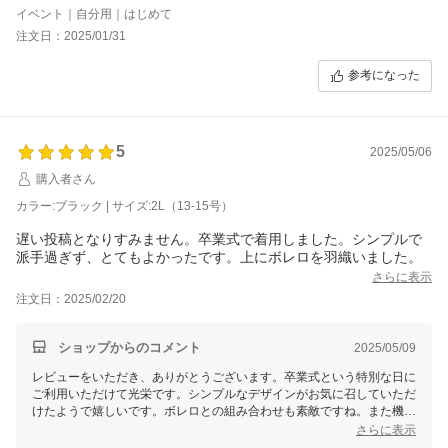
える部分が袖だけなことろがよいです。リボンベルトを結んでみ
イベント｜自分用｜はじめて
ると写真より少し短かかったです。
注文日：2025/01/31
クーポンでお得に買うことができて良かったです。
参考になった
5
2025/05/06
購入者さん
カラー:ブラック | サイズ:2L（13-15号）
遅い投稿となりすみません。卒業式で着用しました。シンプルで
派手過ぎず、とてもよかったです。上にボレロを羽織いました。
さらに表示
注文日：2025/02/20
ショップからのコメント
2025/05/09
レビューをいただき、ありがとうございます。卒業式という特別な日に
ご利用いただけて光栄です。シンプルなデザインがお気に召していただ
けたようで嬉しいです。ボレロとの組み合わせも素敵ですね。また機会
がありましたら、ぜひご利用ください。
さらに表示