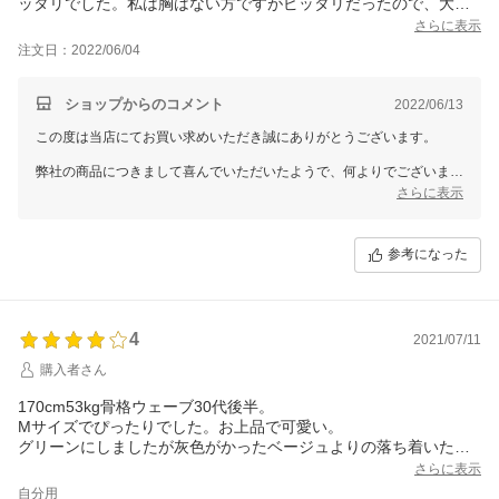
ッタリでした。私は胸はない方ですがピッタリだったので、大き
い方は苦しいかも？
さらに表示
畳んであったのでシワがありましたが、吊るしておけば大丈夫そ
注文日：2022/06/04
うです。
袖のレースの部分に何か引っ掛けないように気をつけないといけ
ないと思いました。
ショップからのコメント
2022/06/13
上にジャケットを着たら七五三、入卒園式に着て行けるな。と思
この度は当店にてお買い求めいただき誠にありがとうございます。
いました。
弊社の商品につきまして喜んでいただいたようで、何よりでございま
す。
さらに表示
従業員一同心より感謝を致しております。
また何かございましたらお声をお聞かせいただきますようお願い致しま
参考になった
す。
ドレスショップGIRLでは、今後もたくさんの商品をご用意して、
お客様のご利用を心よりお待ちしております。
また機会がございましたら、GIRLをどうぞよろしくお願いいたしま
4
2021/07/11
す。
購入者さん
170cm53kg骨格ウェーブ30代後半。
Mサイズでぴったりでした。お上品で可愛い。
グリーンにしましたが灰色がかったベージュよりの落ち着いた色
味なので40過ぎても着れそうです。下着は色に気をつければ透け
さらに表示
ないと思います。リボンは結ばなくてもいいし、結ぶなら結び目
自分用