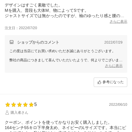
す。
デザインはすごく素敵でした。
Mを購入、普段も大体M、物によってSです。
ジャストサイズでは無かったのですが、袖のゆったり感と腰のリ
ボンを結んだ時のバランスがちょうど良かったです。Sだと少しピ
さらに表示
ッタリし過ぎたかも。
注文日：2022/07/20
丈は膝下10センチ位、座っても膝が隠れそうです。
着用予定はまだちょっと先ですが、今から楽しみです。
ショップからのコメント
2022/07/29
この度は当店にてお買い求めいただき誠にありがとうございます。
弊社の商品につきまして喜んでいただいたようで、何よりでございま
す。
さらに表示
従業員一同心より感謝を致しております。
また何かございましたらお声をお聞かせいただきますようお願い致しま
参考になった
す。
ドレスショップGIRLでは、今後もたくさんの商品をご用意して、
お客様のご利用を心よりお待ちしております。
また機会がございましたら、GIRLをどうぞよろしくお願いいたしま
5
2022/06/10
す。
購入者さん
クーポン、ポイントを使ってかなりお安く購入しました。
164センチ55キロ下半身太め、ネイビーのLサイズです。本当にピ