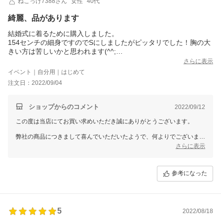
ねこっけ7388さん
女性
40代
綺麗、品があります
結婚式に着るために購入しました。
154センチの細身ですのでSにしましたがピッタリでした！胸の大
きい方は苦しいかと思われます(^^;
生地も安っぽくなく、着た時のラインも綺麗です。
さらに表示
40代の大人でも着れる品のあるワンピです。
イベント｜自分用｜はじめて
リボンは付けても付けなくても、どっちでもかわいいです。
注文日：2022/09/04
式は11月ですのでジャケットを羽織って出席します。
ショップからのコメント
2022/09/12
この度は当店にてお買い求めいただき誠にありがとうございます。
弊社の商品につきまして喜んでいただいたようで、何よりでございま
す。
さらに表示
従業員一同心より感謝を致しております。
また何かございましたらお声をお聞かせいただきますようお願い致しま
参考になった
す。
ドレスショップGIRLでは、今後もたくさんの商品をご用意して、
お客様のご利用を心よりお待ちしております。
また機会がございましたら、GIRLをどうぞよろしくお願いいたしま
5
2022/08/18
す。