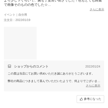
より少し下くらいで、腕も丁度良い長さでした！色もとても綺麗
で画像そのものの色でした☆
包装もとても綺麗で型崩れしない様にハンガーに掛けてくれてい
さらに表示
て、とてもありがたかったです(*^^)
イベント｜自分用
形もとても綺麗だったし、可愛いし大満足です！
注文日：2022/01/19
ショップからのコメント
2022/01/24
この度は当店にてお買い求めいただき誠にありがとうございます。
弊社の商品につきまして喜んでいただいたようで、何よりでございま
す。
さらに表示
従業員一同心より感謝を致しております。
また何かございましたらお声をお聞かせいただきますようお願い致しま
す。
参考になった
ドレスショップGIRLでは、今後もたくさんの商品をご用意して、