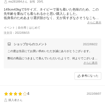
ms281894さん
女性
20代
149cm43kgでSサイズ、ネイビーで落ち着いた色味のため、この
先年齢を重ねても着られるかと思い購入しました。
低身長のためあまり選択肢がなく、丈が長すぎなさそうなこちら
のワンピースを選びました。
さらに表示
丈はモデルさんの写真よりも若干長いかな？程度でした。
イベント｜自分用｜はじめて
ネットで買う不安はありましたが、届くのも早く、試着してみて
注文日：2022/08/15
サイズもちょうど良く良い買い物が出来ました。
ショップからのコメント
2022/08/22
この度は当店にてお買い求めいただき誠にありがとうございます。
弊社の商品につきまして喜んでいただいたようで、何よりでございま
す。
さらに表示
従業員一同心より感謝を致しております。
また何かございましたらお声をお聞かせいただきますようお願い致しま
参考になった
す。
ドレスショップGIRLでは、今後もたくさんの商品をご用意して、
お客様のご利用を心よりお待ちしております。
また機会がございましたら、GIRLをどうぞよろしくお願いいたしま
4
2022/08/07
す。
購入者さん