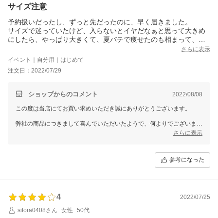
サイズ注意
予約扱いだったし、ずっと先だったのに、早く届きました。
サイズで迷っていたけど、入らないとイヤだなぁと思って大きめ
にしたら、やっぱり大きくて、夏バテで痩せたのも相まって、ブ
カブカで少し残念。
さらに表示
デザインはエレガントで、素敵です。
イベント｜自分用｜はじめて
ドレスコードがあるパーティなので、準備出来てホッとしてま
注文日：2022/07/29
す。
リボンで調整して着ます。
ショップからのコメント
2022/08/08
この度は当店にてお買い求めいただき誠にありがとうございます。
弊社の商品につきまして喜んでいただいたようで、何よりでございま
す。
さらに表示
従業員一同心より感謝を致しております。
ご指摘をいただきましたサイズ感につきましては今後の参考にさせてい
参考になった
ただきます。
また何かございましたらお声をお聞かせいただきますようお願い致しま
す。
ドレスショップGIRLでは、今後もたくさんの商品をご用意して、
4
2022/07/25
お客様のご利用を心よりお待ちしております。
sitora0408さん
女性
50代
また機会がございましたら、GIRLをどうぞよろしくお願いいたしま