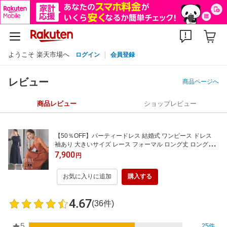
ようこそ 楽天市場へ
ログイン
会員登録
レビュー
商品ページへ
商品レビュー
ショップレビュー
【50％OFF】パーティードレス 結婚式 ワンピース ドレス
袖あり 大きいサイズ レース フォーマル ロング丈 ロングド
レス ミモレ丈 七分袖 二次会 披露宴 お呼ばれ 上品 膝下 他と
7,900
円
被らない 体型カバー 40代 30代 20代 50代 フレア 袖付き リ
ボンベルト 春 夏
お気に入りに追加
購入する
4.67
(36件)
5
25件