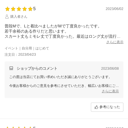
お客様のご利用を心よりお待ちしております。
また機会がございましたら、GIRLをどうぞよろしくお願いいたしま
5
2023/06/02
す。
購入者さん
普段Mで、Lと着比べましたがMで丁度良かったです。
若干余裕のある作りだと思います。
スカート丈もミモレ丈で丁度良かった。最近はロング丈が流行っ
てるみたいでこのくらいの丈で気に入るデザインがなかなかなか
さらに表示
ったので…。
イベント｜自分用｜はじめて
思ったより柔らかい生地でスルスルしているので、ウエストリボ
注文日：2023/04/23
ンがほどけやすいかもしれません。
ショップからのコメント
2023/06/08
この度は当店にてお買い求めいただき誠にありがとうございます。
今後お客様からのご意見を参考にさせていただき、幅広いお客様にご使
用いただけるようなタイプの商品作りが出来るよう検討をさせていただ
さらに表示
きます。
貴重なご意見をいただきましてありがとうございました。
参考になった
ドレスショップGIRLでは、これからも少しでもお客様に喜んでもらえ
る商品を提案して参ります。
また機会がございましたらどうぞよろしくお願いいたします。