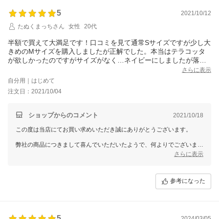
また機会がございましたら、GIRLをどうぞよろしくお願いいたしま
5
す。
2021/10/12
たぬくまっちさん
女性
20代
半額で買えて大満足です！口コミを見て通常Sサイズですが少し大
きめのMサイズを購入しましたが正解でした。本当はテラコッタ
が欲しかったのですがサイズがなく…ネイビーにしましたが落ち
着いた色合いでアクセサリー等で如何様にも雰囲気を変えられる
さらに表示
のでかえってよかったかもしれないです。
自分用｜はじめて
生地もしっかりとしており、裏地もペラペラなんてことはなく本
注文日：2021/10/04
当にお値段以上です。
スカート丈も長めなので年齢を重ねても長く着用できそうです。
今回は披露宴に参列するために着用しましたが、ジャケットを羽
ショップからのコメント
2021/10/18
織れば学校行事等にも来ていけそうなので今後活躍させたいで
この度は当店にてお買い求めいただき誠にありがとうございます。
す。
弊社の商品につきまして喜んでいただいたようで、何よりでございま
す。
さらに表示
従業員一同心より感謝を致しております。
また何かございましたらお声をお聞かせいただきますようお願い致しま
す。
参考になった
ドレスショップGIRLでは、今後もたくさんの商品をご用意して、
お客様のご利用を心よりお待ちしております。
また機会がございましたら、GIRLをどうぞよろしくお願いいたしま
5
す。
2024/03/05