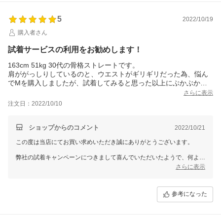
お客様のご利用を心よりお待ちしております。
また機会がございましたら、GIRLをどうぞよろしくお願いいたしま
5
す。
2022/10/19
購入者さん
試着サービスの利用をお勧めします！
163cm 51kg 30代の骨格ストレートです。
肩ががっしりしているのと、ウエストがギリギリだった為、悩ん
でMを購入しましたが、試着してみると思った以上にぶかぶかで
した。
さらに表示
特に脇下と胸回りに布が余ってしまってしっくりこず…。
注文日：2022/10/10
悩んで交換をお願いし、Sサイズでジャストでした。
ジャストサイズで着ると上半身のラインがとても綺麗に見えま
す！ネイビーを購入しましたが落ち着いたデザインで、生地もし
ショップからのコメント
2022/10/21
っかりしていてお値段以上…！クーポンも使えたので大満足なお
この度は当店にてお買い求めいただき誠にありがとうございます。
買い物でした。
弟の結婚式の為に購入しましたが、袖以外がシンプルな作りの
弊社の試着キャンペーンにつきまして喜んでいただいたようで、何より
為、ジャケットを羽織って子どもの入学式にも使おうと思いま
でございます。
さらに表示
す。
従業員一同心より感謝を致しております。
交換をお願いした際、いくつも質問したにも関わらず丁寧に対応
して頂き、とても気持ちが良かったです。
また何かございましたらお声をお聞かせいただきますようお願い致しま
参考になった
また荷物の引き取りから新しい物の手配までもとても早く助かり
す。
ました。
ドレスショップGIRLでは、今後もたくさんの商品をご用意して、
ですが、交換ですと追加で送料がかかる為、これから購入される