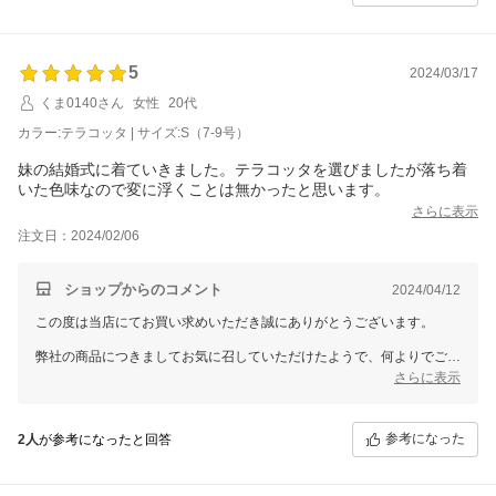
また機会がございましたらどうぞよろしくお願いいたします。
5
2024/03/17
くま0140さん
女性
20代
カラー:テラコッタ | サイズ:S（7-9号）
妹の結婚式に着ていきました。テラコッタを選びましたが落ち着
いた色味なので変に浮くことは無かったと思います。
さらに表示
注文日：2024/02/06
ショップからのコメント
2024/04/12
この度は当店にてお買い求めいただき誠にありがとうございます。
弊社の商品につきましてお気に召していただけたようで、何よりでござ
います。
さらに表示
従業員一同心より感謝を致しております。
また何かございましたらお声をお聞かせいただきますようお願い致しま
参考になった
2人
が参考になったと回答
す。
ドレスショップGIRLでは、今後もたくさんの商品をご用意して、