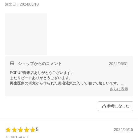
も良かったので今回は追加購入です。とにかく肌の調子が抜群に
注文日：2024/05/18
良くなるので手放せません！
ショップからのコメント
2024/05/31
POPUP御来店ありがとうございます。
またリピートありがとうございます。
再生医療の研究から作られた美溶液気に入って頂けて嬉しいです。
ぜひ気になる部分にスペシャルケアとしてお使い下さいませ。
さらに表示
参考になった
5
2024/05/15
購入者さん