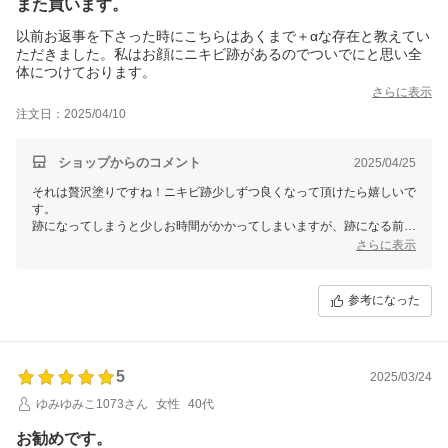
また買います。
以前お返事を下さった時にこちらはあくまで＋αな存在と教えてい
ただきました。私はお顔にニキビ跡があるのでついでにと思い全
体につけております。
さらに表示
注文日：2025/04/10
ショップからのコメント
2025/04/25
それは贅沢塗りですね！ニキビ跡少しずつ良くなって頂けたら嬉しいで
す。
跡になってしまうと少しお時間がかかってしまいますが、跡になる前に
対処今後できるといいですね、
さらに表示
いつもご愛顧くださりご丁寧にレビューもありがとうございます。
参考になった
5
2025/03/24
ゆみゆみこ1073さん
女性
40代
お勧めです。