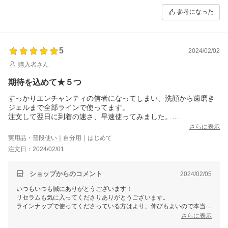
常温で持ち運びも可能ですので、そちらに関してはご安心くださいま
参考になった
せ。
引き続き何卒宜しくお願い致します。
5
2024/02/02
購入者さん
期待を込めて★５つ
すっかりエンチャンティの信者になってしまい、洗顔から歯磨き
ジェルまで全部ラインで使ってます。
注文して翌日に到着の速さ、早速使ってみました。
適量がわからないので今夜はちょっとにしてみました。ちょっと
さらに表示
なのにすごいモッチリしました。適量とおすすめの使い方があっ
実用品・普段使い｜自分用｜はじめて
たら教えて頂きたいです！
注文日：2024/02/01
ショップからのコメント
2024/02/05
いつもいつも誠にありがとうございます！
リセラムも気に入ってくださりありがとうございます。
ラインナップで使ってくださっている方はより、伸びもよいので本当に
少量でかなり伸びてくれ早速感想も書いて下さいましたが、もっちりし
さらに表示
ますよね、