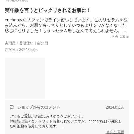
実年齢を言うとビックリされるお肌に！
enchanty.の大ファンでライン使いしています。このリセラムを組
み込んだら、お肌がもっちりとしていつもよりシワがなくなった
感じになりました！もうリセラム無しなんて考えられません。す
ごく伸びが良いので2、3ミリ玉朝晩使用で1ヶ月くらい持ちます。
さらに表示
原料の由来もしっかりしているので安心して使えます。
実用品・普段使い｜自分用
実年齢を言うとビックリされるお肌になりました。もうずっとリ
注文日：2024/05/05
ピします&#9825;
ショップからのコメント
2024/05/16
いつもご愛顧頂き誠にありがとうございます。
幹細胞は色々とデメリットも言われていますが、enchanty.は不死化し
た幹細胞を使用しております。
皆さんが心配がられる検査は、不死化する事により可能となりました。
さらに表示