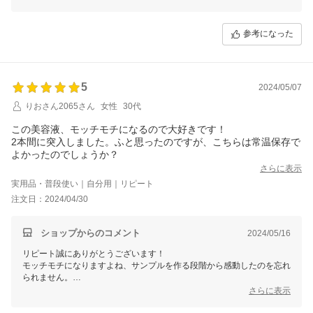
お肌が翌日もっちりしてますよね！
今後とも何卒宜しくお願い致します。
参考になった
5
2024/05/07
りおさん2065さん
女性
30代
この美容液、モッチモチになるので大好きです！
2本間に突入しました。ふと思ったのですが、こちらは常温保存で
よかったのでしょうか？
さらに表示
実用品・普段使い｜自分用｜リピート
注文日：2024/04/30
ショップからのコメント
2024/05/16
リピート誠にありがとうございます！
モッチモチになりますよね、サンプルを作る段階から感動したのを忘れ
られません。
冷蔵保存を推奨している幹細胞ブランドさんもございますが、enchant
さらに表示
y.の幹細胞は幹細胞を更に不死化している為死なない幹細胞といいます
か、安定してお使い頂くことが実現した最新の幹細胞です。