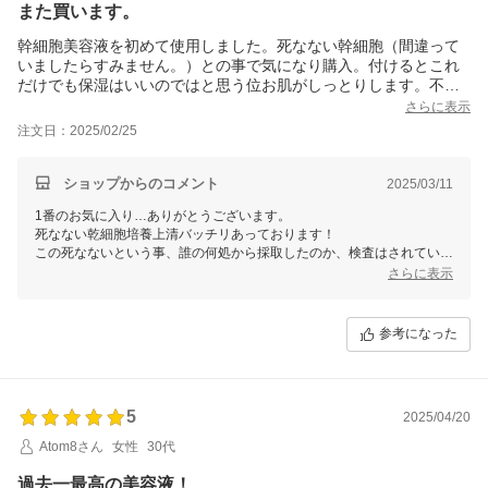
また買います。
幹細胞美容液を初めて使用しました。死なない幹細胞（間違って
いましたらすみません。）との事で気になり購入。付けるとこれ
だけでも保湿はいいのではと思う位お肌がしっとりします。不安
なのでこちらのクリームをつけてスキンケアを終えています。こ
さらに表示
ちらに出会うまで数種類の美容液を使用していましたが、その中
注文日：2025/02/25
でも１番のお気に入りです。ニキビに悩んでいるので効果を期待
したいです。
ショップからのコメント
2025/03/11
1番のお気に入り…ありがとうございます。
死なない乾細胞培養上清バッチリあっております！
この死なないという事、誰の何処から採取したのか、検査はされている
のか、これが大きなポイントです。
さらに表示
当たり前のようですが当たり前ではなくずっと製品化する事はないかな
と思っていましたが、その問題点がクリアしたので、コレは！と製品化
させて頂いたアイテムです。
参考になった
クリニックでも使われている不死化乾細胞培養上清本当に本当に高価な
ものでスキンケアラインに比べるとかなり高い価格設定になってしまい
ましたが、エビデンス量配合でこのプライスはないかと思います。
普段のスキンケアのプラスアルファ。ご褒美という感覚で使って頂けた
5
2025/04/20
らとお作りしましたが、デパコスから移行して下さった方は安い安いと
デイリーに使って下さっています。
Atom8さん
女性
30代
洗顔化粧水乳液クリームはニキビをできるだけ作らせない強い肌を目指
す。リセラムはそれでも出来てしまったニキビの傷、蚊に刺されや怪我
過去一最高の美容液！