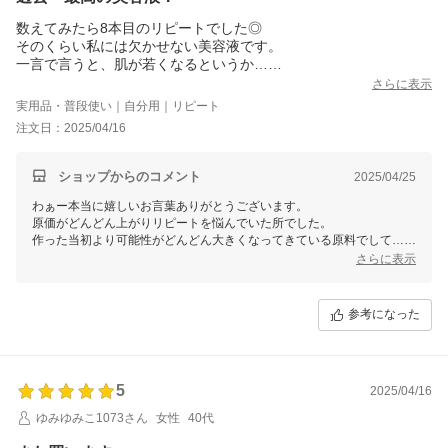
の跡を残さず鎮静させる。そんな事ができたらいいなぁと思って作らせ
て頂きました。
数えてみたら8本目のリピートでした◎
少しずつ実感して頂けましたら幸いです。
そのくらい私には欠かせない美容液です。
一言で言うと、肌が若くなるというか…
朝晩に直径5ミリくらい、1本で2ヶ月くらいもちますよ！
さらに表示
あと今のところどんな組み合わせでもモロモロしません
実用品・普段使い｜自分用｜リピート
注文日：2025/04/16
ショップからのコメント
2025/04/25
わぁー本当に嬉しいお言葉ありがとうございます。
原価がどんどん上がりリピートを悩んでいた所でした。
作った当初より可能性がどんどん大きくなってきている原料でして…な
ので、原価が上がってもしょうがないのですが…なんとかできるように
さらに表示
頑張りたいです。
肌が若くなる！嬉しいです。頑張って作った甲斐があります。
すごく伸びが良いので少量で十分かと思います。
参考になった
価格を上げずにもちろん中身は変えずなんとかできるように頑張らせて
5
2025/04/16
ゆみゆみこ1073さん
女性
40代