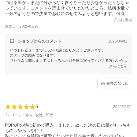
つける量がいまだに分からなく多くなったり少なかったりしちゃ
っています。コメントを読ませていただいたところ、結構少量で
十分のようなので少量でお顔にのせてみようと思います。保湿力
がすごいです。ニキビへの効果を期待しております。
さらに表示
注文日：2025/03/10
ショップからのコメント
2025/04/01
いつもレビューまでしっかり誠にありがとうございます。
スタッフの励みになります。
リセラムに関しましてはもちろんお顔全体に塗ってくださる方もいらっ
しゃいますが、すごくすごく高価な原料です。
さらに表示
医療でも使われているクリニックさんもあり一般的な幹細胞培養上清と
は別物と考えています。
ですので気になる部分だけにプラスαで塗って頂けたらと考えていま
参考になった
す。
ニキビを治すというよりはニキビ跡、傷跡、色素沈着を残さないという
感覚で使って頂けますと幸いです。
5
2025/01/21
りーぃーさん
女性
30代
POPUPの時に初めて購入しました。ぬった次の日は肌がもっちも
ちのつやっつやに！
私にとってお値段は可愛くないけど肌が生き返ったので自分への