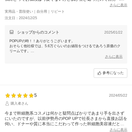
ご褒美として2度目の購入！
さらに表示
少しの量で伸びるのでケチケチ使っています。笑
実用品・普段使い｜自分用｜リピート
注文日：2024/12/25
ショップからのコメント
2025/01/22
POPUPの時！！ありがとうございます。
おそらく他社様では、5.6万ぐらいのお値段をつけるであろう原価のク
リームです。
なかなかハイクラスのスキンケア興味があるけど手が出せない方にも試
さらに表示
して頂きたくエンチャンティーでは最小限のスタッフで実店舗を持たず
抑えれるコストは限りなく抑え実現したプライスです。ご褒美として使
ってくださっている事、すごくすごくうれしいです！
参考になった
今の時期は乾燥が気になるので少し使用量が増えてしまうかも知れませ
んが、4．5ヶ月は持ちますし日割り計算するとドラッグストアぐらい
かと思います。そして少量で十分翌朝のもっちり感は病みつきになりま
すよね、
5
2024/05/22
洗顔料の主成分でもある独自開発のナノックエイトがこのクリームには
高配合で入っておりまして、他社様には真似できない使用感かと思いま
購入者さん
す。
今まで幹細胞系コスメは何かと疑問点ばかりであまり手を出さず
にいたのですが、以前伊勢丹のPOP UPで社長さまから直接お話を
伺い、ドナーや質に本当にこだわって作った幹細胞美容液だとわ
かり購入しました。その際に購入したのを使い切ってとてもとて
さらに表示