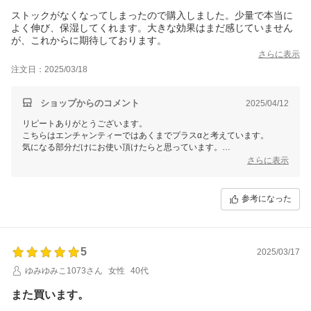
ストックがなくなってしまったので購入しました。少量で本当に
よく伸び、保湿してくれます。大きな効果はまだ感じていません
が、これからに期待しております。
さらに表示
注文日：2025/03/18
ショップからのコメント
2025/04/12
リピートありがとうございます。
こちらはエンチャンティーではあくまでプラスαと考えています。
気になる部分だけにお使い頂けたらと思っています。
予防として使って下さっている方も沢山いらっしゃいますが、傷、色素
さらに表示
沈着、やけどなどの時につけて頂くとわかりやすいとお客様からお声を
頂いております。
私自身も高価すぎる原料なので気になる部分にだけしか使えてません
参考になった
笑。
いつもご愛顧頂きありがとうございます。
5
2025/03/17
ゆみゆみこ1073さん
女性
40代
また買います。