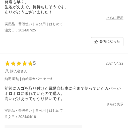
発送も早く、
生地が丈夫で、長持ちしそうです。
ありがとうございました！
さらに表示
実用品・普段使い｜自分用｜はじめて
注文日：2024/07/25
参考になった
5
2024/04/22
購入者さん
納期:即納 | 自転車カバー:カーキ
前後にカゴを取り付けた電動自転車に今まで使っていたカバーが
ボロボロに破れていたので購入。
高いだけあってかなり良いです。
サイズがゆったりしてるので取り付けやすく、自転車本体のどこ
さらに表示
かに引っかかることがないので、取り外しがめんどくさくないで
実用品・普段使い｜自分用｜はじめて
す。
注文日：2024/04/18
生地が丈夫で簡単に敗れなさそう。
早速雨が降って後ろかご部分に水が溜まっていますが（画像参