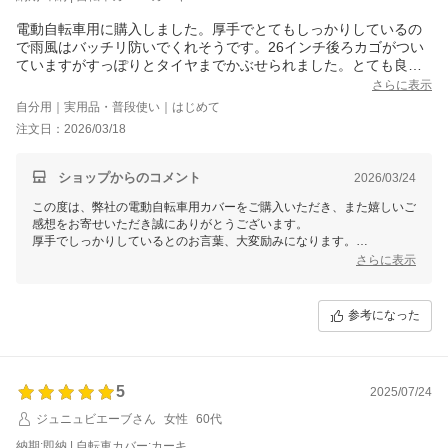
電動自転車用に購入しました。厚手でとてもしっかりしているの
で雨風はバッチリ防いでくれそうです。26インチ後ろカゴがつい
ていますがすっぽりとタイヤまでかぶせられました。とても良い
商品です。
さらに表示
自分用｜実用品・普段使い｜はじめて
注文日：2026/03/18
ショップからのコメント
2026/03/24
この度は、弊社の電動自転車用カバーをご購入いただき、また嬉しいご
感想をお寄せいただき誠にありがとうございます。
厚手でしっかりしているとのお言葉、大変励みになります。
また、26インチの後ろカゴ付き自転車にも問題なくご使用いただけた
さらに表示
ようで何よりです。
雨風をしっかりと防いで、末長くお使いいただけることを願っておりま
参考になった
す。
今後ともどうぞよろしくお願いいたします！
5
2025/07/24
ジュニュビエーブさん
女性
60代
納期:即納 | 自転車カバー:カーキ