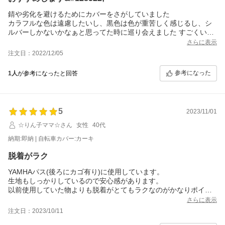
錆や劣化を避けるためにカバーをさがしていました
カラフルな色は遠慮したいし、黒色は色が重苦しく感じるし、シ
ルバーしかないかなぁと思ってた時に巡り会えました すごくいい
色で気に入りました
さらに表示
生地もすごくしっかりしているし 縫製もきれいです
注文日：2022/12/05
タイヤまでしっかりと覆えるし、前後と真ん中で留めることがで
きるので風で飛んでく心配もないと思いました
参考になった
1人
が参考になったと回答
5
2023/11/01
☆りん子ママ☆さん
女性
40代
納期:即納 | 自転車カバー:カーキ
脱着がラク
YAMHAパス(後ろにカゴ有り)に使用しています。
生地もしっかりしているので安心感があります。
以前使用していた物よりも脱着がとてもラクなのがかなりポイン
ト高いです。
さらに表示
毎日乗る方にもオススメです。
注文日：2023/10/11