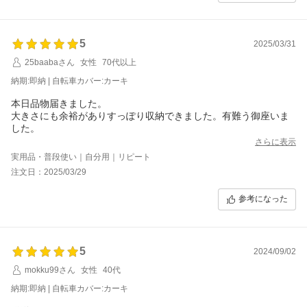
5
2025/03/31
25baabaさん
女性
70代以上
納期:即納 | 自転車カバー:カーキ
本日品物届きました。
大きさにも余裕がありすっぽり収納できました。有難う御座いま
した。
さらに表示
実用品・普段使い｜自分用｜リピート
注文日：2025/03/29
参考になった
5
2024/09/02
mokku99さん
女性
40代
納期:即納 | 自転車カバー:カーキ