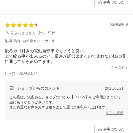
参考になった
5
2025/05/16
花きんととさん
女性
50代
納期:即納 | 自転車カバー:カーキ
後ろカゴ付きの電動自転車でちょうど良い。
上で絞る事が出来るのと、長さが調節出来るので倒れない様に柵
に通してから留めてます。
タイヤ付近の紐も絞れるので、その後その紐も柵に縛る事で汚れ
さらに表示
防止にもなっています。
注文日：2025/04/12
ショップからのコメント
2025/05/21
この度は、沢山あるショップの中から【Groovy】をご利用頂きまして
誠にありがとうございます。
また貴重なお声をお寄せ頂きまして重ねて御礼申し上げます。
ご満足頂けましたようでスタッフ一同、大変嬉しく思っております。
さらに表示
皆様の貴重なお声、ご感想がわたくしどもの励みになります。
今後も、お客様のご期待に添えるよう、商品開発、店舗づくりに努めて
まいります。
参考になった
又のご利用を心よりお待ちしております。