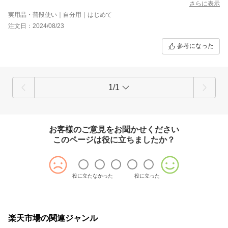
だと、めくれてしまいカバーが全部取れて地面に落ちてしまって
さらに表示
いて、自転車がビシャビシャになりの繰り返しだったのでストレ
実用品・普段使い｜自分用｜はじめて
スしかなく、こちらのカバーを見つけレビューもとても良かった
注文日：2024/08/23
ので即購入しました(レビューを書いて頂いた方、感謝してます)
今、台風真っ只中で使ってますが素晴らしいです。
参考になった
風はそんな酷くはないですが、見た感じ風が強い日でも飛ばない
と思います。サドルの所のバックルは下のバックルと合体する事
ができるので、風飛び防止にもしっかりなってると思います。そ
して前と後ろの絞りが、かなりしっかりしててカバーもタイヤま
でスッポリなので風飛びも心配なさそうで感動しております。で
1/1
も真ん中にバッテリーが取れるファスナーがあれば尚良かったか
な(カバーをしたあとバッテリーを外すのを忘れて、カバーを外し
てやり直しをした経験があったので。)
そして使ってみて☆５から☆３に変更した理由は、カバーを被せ
お客様のご意見をお聞かせください
るのに他社の製品より重いのと生地が固いので、自転車の色々な
このページは役に立ちましたか？
部分に引っ掛かりやすくカバーがしづらいです。そして被せてい
る間に自転車に汚れと傷がついて塗装が剥げてしまったのと汚れ
を拭いても取れなくなりました。傷がついてしまうとそこから錆
になるので困ってます。これではカバーの意味がなくなります。
まだ使用して１ヶ月も経ってなく、新品の自転車なので尚更この
役に立たなかった
役に立った
汚れと傷はかなりショックです。
楽天市場の関連ジャンル