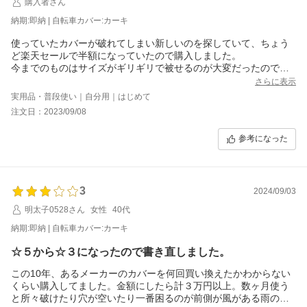
購入者さん
納期:即納 | 自転車カバー:カーキ
使っていたカバーが破れてしまい新しいのを探していて、ちょう
ど楽天セールで半額になっていたので購入しました。
今までのものはサイズがギリギリで被せるのが大変だったのです
が、こちらは前後にカゴがついた自転車でも余裕があり被せやす
さらに表示
くてとても扱いやすいです。色も落ち着いていて良いですね。
実用品・普段使い｜自分用｜はじめて
注文日：2023/09/08
参考になった
3
2024/09/03
明太子0528さん
女性
40代
納期:即納 | 自転車カバー:カーキ
☆５から☆３になったので書き直しました。
この10年、あるメーカーのカバーを何回買い換えたかわからない
くらい購入してました。金額にしたら計３万円以上。数ヶ月使う
と所々破けたり穴が空いたり一番困るのが前側が風がある雨の日