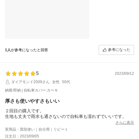
照）問題なく自転車を保護しています。
参考になった
1人
が参考になったと回答
5
2023/09/12
ダイアモンド2009さん
女性
50代
納期:即納 | 自転車カバー:カーキ
厚さも使いやすさもいい
２回目の購入です。
生地も丈夫で雨水も通さないので自転車も濡れずでいいです。
さらに表示
実用品・普段使い｜自分用｜リピート
注文日：2023/09/05