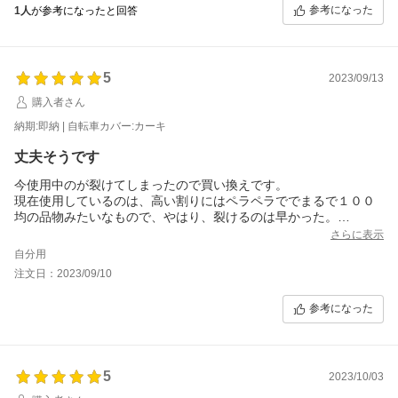
参考になった
1人
が参考になったと回答
5
2023/09/13
購入者さん
納期:即納 | 自転車カバー:カーキ
丈夫そうです
今使用中のが裂けてしまったので買い換えです。
現在使用しているのは、高い割りにはペラペラででまるで１００
均の品物みたいなもので、やはり、裂けるのは早かった。
こちらはまだ未使用ですが、厚みも有り丈夫そうです。
さらに表示
半額で購入出来て良かったです
自分用
色合いは画像とは若干違う感じがしましたが、得に問題はないで
注文日：2023/09/10
す。
参考になった
5
2023/10/03