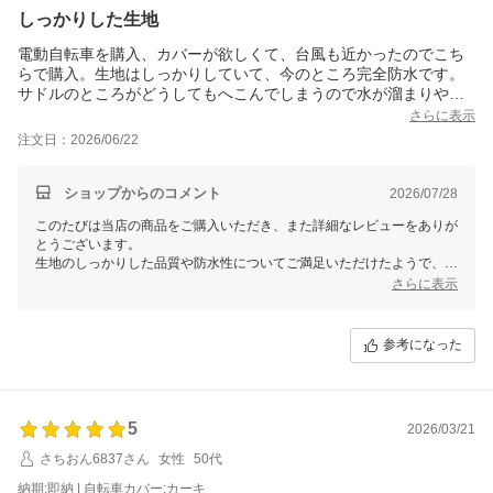
しっかりした生地
電動自転車を購入、カバーが欲しくて、台風も近かったのでこち
らで購入。生地はしっかりしていて、今のところ完全防水です。
サドルのところがどうしてもへこんでしまうので水が溜まりやす
いですが、ザっと落ちます。サイクルミラーもつけたので、前の
さらに表示
ほうからしっかりカバーができて良いです。値段が高いので☆４
注文日：2026/06/22
つ。
ショップからのコメント
2026/07/28
このたびは当店の商品をご購入いただき、また詳細なレビューをありが
とうございます。
生地のしっかりした品質や防水性についてご満足いただけたようで、大
変嬉しく思います。
さらに表示
一方、カバー使用時の水の溜まりやすさに関して貴重なご意見をいただ
き感謝いたします。
ご利用される中で何かお困りのことがございましたら、いつでもお気軽
参考になった
にお知らせください。
引き続き快適にお使いいただけることを願っております。
5
2026/03/21
さちおん6837さん
女性
50代
納期:即納 | 自転車カバー:カーキ