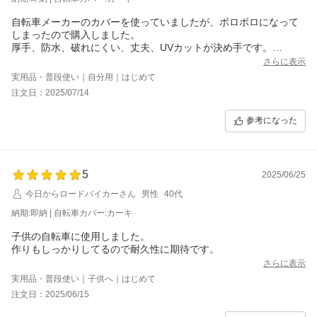
自転車メーカーのカバーを使っていましたが、ボロボロになって
しまったので購入しました。
厚手、防水、破れにくい、丈夫、UVカットが決め手です。
装着はまだ一回だけなのでまごつきましたが、かこれから慣れれ
さらに表示
ば問題ないと思います。
実用品・普段使い｜自分用｜はじめて
落ち着いた色で満足していますが、ロゴはもっと小さめのもので
注文日：2025/07/14
目立たないのがあればありがたいです。
参考になった
5
2025/06/25
今日からロードバイカーさん
男性
40代
納期:即納 | 自転車カバー:カーキ
子供の自転車に使用しました。
作りもしっかりしてるので耐久性に期待です。
さらに表示
実用品・普段使い｜子供へ｜はじめて
注文日：2025/06/15