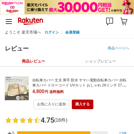
ようこそ 楽天市場へ
ログイン
会員登録
レビュー
商品ページへ
商品レビュー
ショップレビュー
自転車カバー 丈夫 厚手 防水 ヤマハ電動自転車カバー 自転
車カバー ドローコード UVカット おしゃれ 26インチ 27イン
チ 電動自転車カバー 後ろかご 大きい 破れにくい 飛ばない
4,800
円
送料無料
サイクルカバー カーキ ベージュ パナソニック ブリジストン
YAMAHA PAS 柊
お気に入りに追加
購入する
4.75
(16件)
5
13件