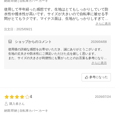
納期:即納 | 自転車カバー:カーキ
使用して半年経った感想です。生地はとてもしっかりしていて防
水性や撥水性が高いです。サイズが大きいので自転車に被せる手
間がとてもラクです。マイナス面は、生地がしっかりしすぎて風
をまともに受けてしまうので強風の日には自転車がよく倒れるよ
さらに表示
うになりました。自転車スタンドを別に買わなければならなくな
注文日：2025/09/21
り余分な出費がかさんだので星は４つで。ご参考までですが、サ
イズが大きいので地面に引きずります。コンクリートの上での使
用なら汚れませんが土の上での使用だと泥で汚れて大変かと思わ
ショップからのコメント
2026/04/08
れます。
使用後の詳細な感想をお寄せいただき、誠にありがとうございます。
生地の丈夫さや防水性にご満足いただけた点を嬉しく思います。
また、サイズの大きさが利便性にも繋がったとのお言葉も参考になりま
す。
さらに表示
一方で、強風時に自転車が倒れやすくなった点など、貴重なご意見を頂
戴し感謝いたします。
参考になった
付属の説明書にも記載がある通り、強風時には紐や固定具を使用してし
っかりと自転車を固定することが推奨されています。
もし可能であれば、お手持ちのベルトや紐で更に固定の強化をお試しい
ただけますと幸いです。
4
2026/07/24
引き続き当商品をご愛用いただけましたら幸いです。
購入者さん
また何かご不明点やご意見がございましたら、ぜひお気軽にお知らせく
ださい。
納期:即納 | 自転車カバー:カーキ