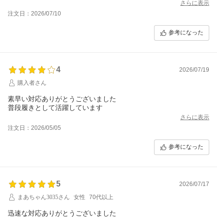
さらに表示
注文日：2026/07/10
参考になった
4
2026/07/19
購入者さん
素早い対応ありがとうございました
普段履きとして活躍しています
さらに表示
注文日：2026/05/05
参考になった
5
2026/07/17
まあちゃん3035さん
女性
70代以上
迅速な対応ありがとうございました