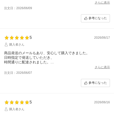
さらに表示
注文日：2026/06/09
参考になった
5
2026/06/17
購入者さん
商品発送のメールもあり、安心して購入できました。
日時指定で発送していただき、
時間通りに配達されました。
靴の箱は茶紙で丁寧に梱包されており、商品と箱共にとても綺麗
さらに表示
でした。
注文日：2026/06/07
参考になった
5
2026/06/16
購入者さん