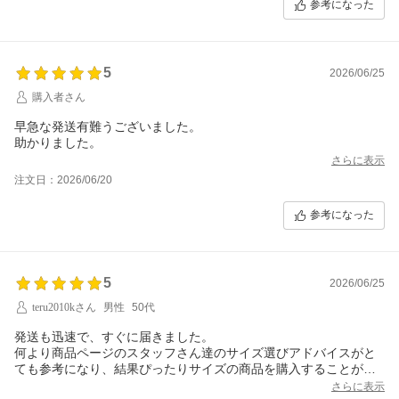
参考になった
5
2026/06/25
購入者さん
早急な発送有難うございました。
助かりました。
さらに表示
注文日：2026/06/20
参考になった
5
2026/06/25
teru2010kさん
男性
50代
発送も迅速で、すぐに届きました。
何より商品ページのスタッフさん達のサイズ選びアドバイスがと
ても参考になり、結果ぴったりサイズの商品を購入することが出
来ました。
さらに表示