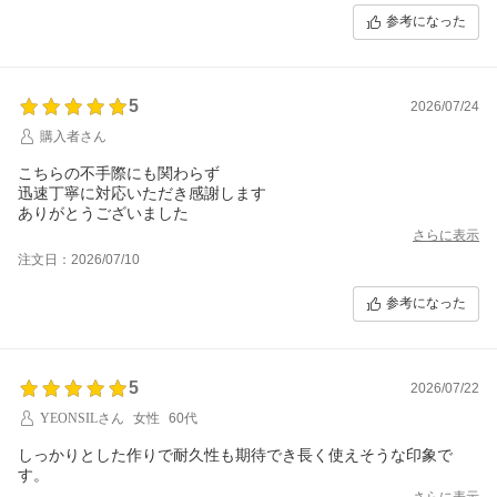
参考になった
5
2026/07/24
購入者さん
こちらの不手際にも関わらず
迅速丁寧に対応いただき感謝します
ありがとうございました
さらに表示
注文日：2026/07/10
参考になった
5
2026/07/22
YEONSILさん
女性
60代
しっかりとした作りで耐久性も期待でき長く使えそうな印象で
す。
さらに表示