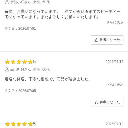
伊勢小町さん
女性
50代
毎度、お世話になっています。 注文から到着までスピーディー
で助かっています。またよろしくお願いいたします。
さらに表示
注文日：2026/07/01
参考になった
5
2026/07/12
mimi9414さん
男性
60代
迅速な発送、丁寧な梱包で、商品が届きました。
さらに表示
注文日：2026/07/05
参考になった
5
2026/07/12