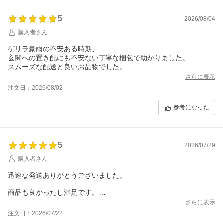
5
2026/08/04
購入者さん
ゲリラ豪雨の不安ある時期、
玄関への置き配にも不安ない丁寧な梱包で助かりました。
スムーズな配送と良いお品物でした。
さらに表示
注文日：2026/08/02
参考になった
5
2026/07/29
購入者さん
迅速な発送ありがとうございました。
商品も良かったし満足です。
またご縁がございましたらよろしくお願い致します。
さらに表示
注文日：2026/07/22