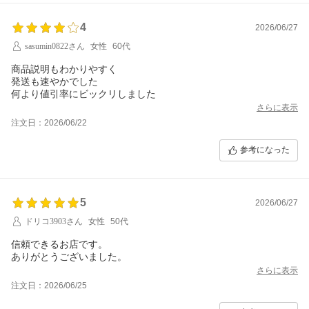
4
2026/06/27
sasumin0822さん
女性
60代
商品説明もわかりやすく
発送も速やかでした
何より値引率にビックリしました
さらに表示
注文日：2026/06/22
参考になった
5
2026/06/27
ドリコ3903さん
女性
50代
信頼できるお店です。
ありがとうございました。
さらに表示
注文日：2026/06/25