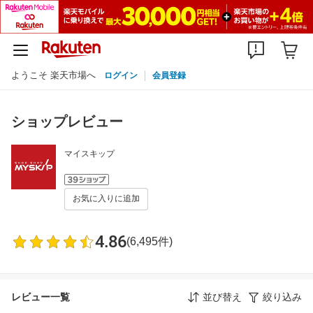
ようこそ 楽天市場へ
ログイン
会員登録
ショップレビュー
マイスキップ
お気に入りに追加
4.86
(6,495件)
レビュー一覧
並び替え
絞り込み