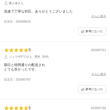
購入者さん
迅速で丁寧な対応、ありがとうございました
さらに表示
注文日：2026/06/15
参考になった
5
2026/07/12
ジュウザ0713さん
男性
50代
期日と時間通りの配送され
とても良かったです。
さらに表示
注文日：2026/07/07
参考になった
5
2026/07/10