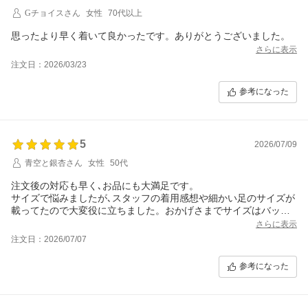
Gチョイスさん
女性
70代以上
思ったより早く着いて良かったです。ありがとうございました。
さらに表示
注文日：2026/03/23
参考になった
5
2026/07/09
青空と銀杏さん
女性
50代
注文後の対応も早く､お品にも大満足です。
サイズで悩みましたが､スタッフの着用感想や細かい足のサイズが
載ってたので大変役に立ちました。おかげさまでサイズはバッチ
リでした。ありがとうございました！
さらに表示
注文日：2026/07/07
参考になった