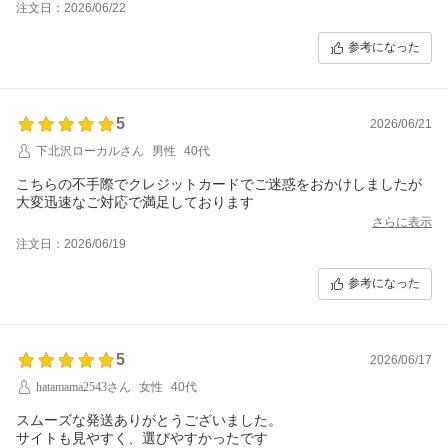
とても良心的なショップさんだと感じました。
注文日：2026/06/22
参考になった
5
2026/06/21
下北沢ローカルさん
男性
40代
こちらの不手際でクレジットカードでご迷惑をおかけしましたが
大変迅速なご対応で満足しております
さらに表示
注文日：2026/06/19
参考になった
5
2026/06/17
hatamama2543さん
女性
40代
スムーズな発送ありがとうございました。
サイトも見やすく、選びやすかったです