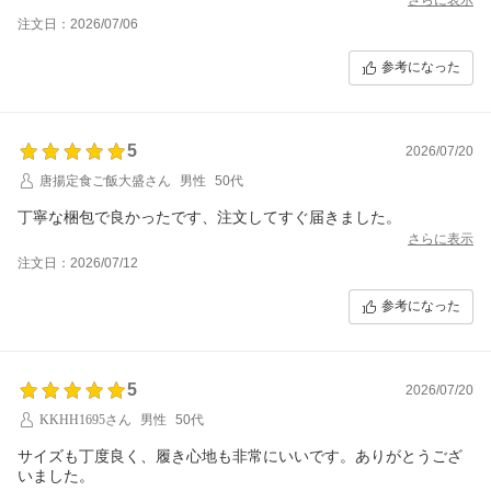
注文日：2026/07/06
参考になった
5
2026/07/20
唐揚定食ご飯大盛さん
男性
50代
丁寧な梱包で良かったです、注文してすぐ届きました。
さらに表示
注文日：2026/07/12
参考になった
5
2026/07/20
KKHH1695さん
男性
50代
サイズも丁度良く、履き心地も非常にいいです。ありがとうござ
いました。