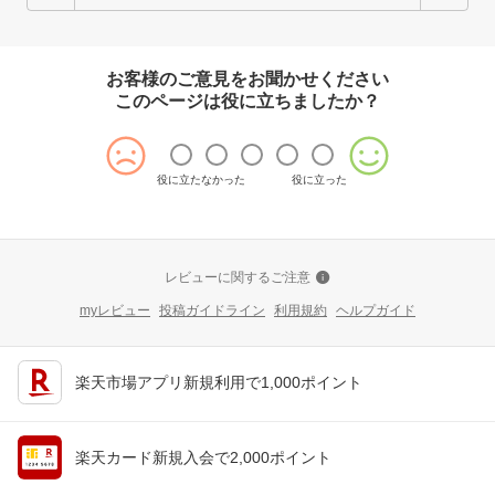
お客様のご意見をお聞かせください
このページは役に立ちましたか？
役に立たなかった
役に立った
レビューに関するご注意
myレビュー
投稿ガイドライン
利用規約
ヘルプガイド
楽天市場アプリ新規利用で1,000ポイント
楽天カード新規入会で2,000ポイント