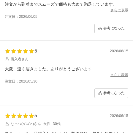
注文から到着までスムーズで価格も含めて満足しています。
さらに表示
注文日：2026/06/05
参考になった
5
2026/06/15
購入者さん
大変、速く届きました。ありがとうございます
さらに表示
注文日：2026/05/30
参考になった
5
2026/06/15
なっつ(∩´ω`∩)さん
女性
30代