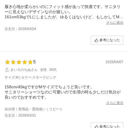
履き心地が柔らかいのにフィット感があって快適です。サニタリ
ーに見えないデザインなのが嬉しい。
161cm53kgでLにしましたが、ゆるくはないけど、もしかしてMの
方が良かったのかも？色違いで欲しいので次はMにしてみます。
さらに表示
注文日：2026/04/24
参考になった
5
2026/04/07
きいろのちぬさん
女性
30代
サイズ:M | カラー:スモークピンク
158cm/45kgですがMサイズでちょうど良いです。
サニタリーショーツなのに可愛いので生理の時も少しだけ気分が
良いのでおすすめです。
さらに表示
自分用｜実用品・普段使い｜リピート
注文日：2026/03/31
参考になった