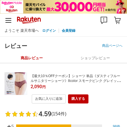
ようこそ 楽天市場へ
ログイン
会員登録
レビュー
商品ページへ
商品レビュー
ショップレビュー
【最大10％OFFクーポン】ショーツ 単品《ダスティフルー
ルサニタリーショーツ》8color スモークピンク グレイッシ
ュベージュ ブルーグレー ライラック チャコールグレー ブラ
2,090
円
ック プラム パンツ インナー 下着 サニタリー 生理【tu-hacc
i】
お気に入りに追加
購入する
4.59
(154件)
5
98件