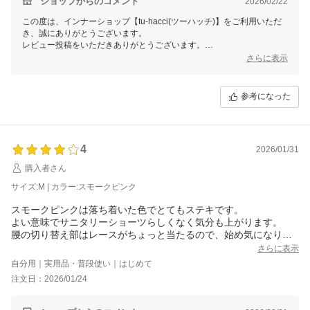
ショップからのコメント
2026/02/22
この度は、インナーショップ【tu-hacci(ツーハッチ)】をご利用いただ
き、誠にありがとうございます。
レビュー投稿をいただきありがとうございます。
さらに表示
当店の商品について、お褒めの言葉を賜り、大変嬉しく光栄に存じま
す。
参考になった
今後もさらなるサービス品質の向上に努めて参ります。
お客様のまたのご利用を、スタッフ一同お待ち申し上げております。
4
2026/01/31
購入者さん
サイズ:M | カラー:スモークピンク
スモークピンクは落ち着いた色でとてもステキです。
よい意味でサニタリーショーツらしくなく気分も上がります。
腰の切り替え部はレースがちょっと当たるので、始め気になりま
したが、履いているうちに慣れました。
さらに表示
ふだんはSサイズも履きますが、レースは伸びにくいと思いМサイ
自分用｜実用品・普段使い｜はじめて
ズにしてちょうど良かったです。
注文日：2026/01/24