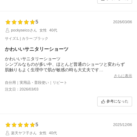
5
2026/03/06
pockyseicoさん
女性
40代
サイズ:L | カラー:ブラック
かわいいサニタリーショーツ
かわいいサニタリーショーツ
シンプルなものが多い中、ほとんど普通のショーツと変わらず
肌触りもよく生理中で肌が敏感の時も大丈夫です
カラーバリエーションも多くリピ確定です
さらに表示
自分用｜実用品・普段使い｜リピート
注文日：2026/03/03
参考になった
5
2025/12/06
楽天ヤフ子さん
女性
40代