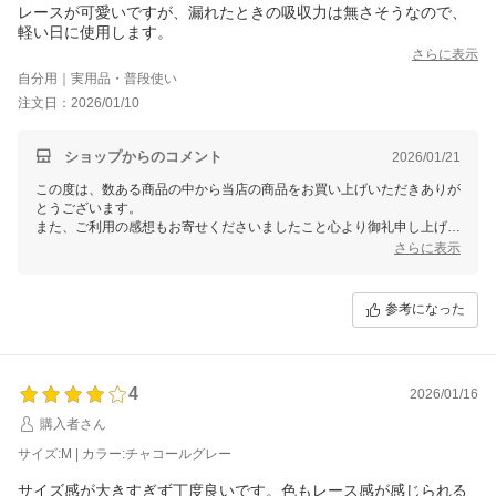
レースが可愛いですが、漏れたときの吸収力は無さそうなので、
軽い日に使用します。
さらに表示
自分用｜実用品・普段使い
注文日：2026/01/10
ショップからのコメント
2026/01/21
この度は、数ある商品の中から当店の商品をお買い上げいただきありが
とうございます。
また、ご利用の感想もお寄せくださいましたこと心より御礼申し上げま
す。
さらに表示
ご意見をいただき、誠にありがとうございます。
吸収力に関するフィードバック、大変参考になりました。
参考になった
当店公式LINEでは新作の先行案内やセール予告などをお届けしており
ますので、よろしければご利用くださいませ。
お客様のまたのご利用をスタッフ一同心よりお待ち申し上げておりま
す。
4
2026/01/16
購入者さん
サイズ:M | カラー:チャコールグレー
サイズ感が大きすぎず丁度良いです。色もレース感が感じられる