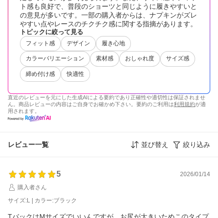
ト感も良好で、普段のショーツと同じように履きやすいと
の意見が多いです。一部の購入者からは、ナプキンがズレ
やすい点やレースのチクチク感に関する指摘があります。
トピックに絞って見る
フィット感
デザイン
履き心地
カラーバリエーション
素材感
おしゃれ度
サイズ感
締め付け感
快適性
直近のレビューを元にした生成AIによる要約であり正確性や適切性は保証されませ
ん。商品レビューの内容はご自身でお確かめ下さい。要約のご利用は
利用規約
が適
用されます。
レビュー一覧
並び替え
絞り込み
5
2026/01/14
購入者さん
サイズ:L | カラー:ブラック
TバックはMサイズでいいんですが、お尻が大きいためこのタイプ