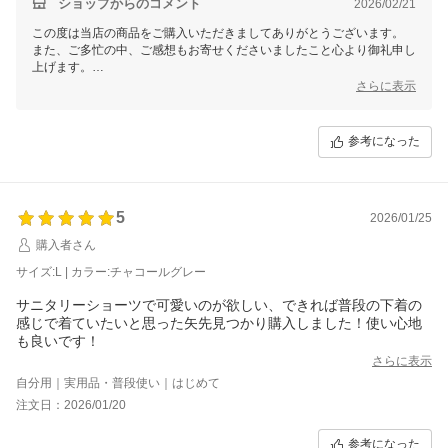
ショップからのコメント
2026/02/21
この度は当店の商品をご購入いただきましてありがとうございます。
また、ご多忙の中、ご感想もお寄せくださいましたこと心より御礼申し
上げます。
さらに表示
商品をお気に召していただけた様子が伺え、スタッフ一同喜んでおりま
す。
サイズ感についても教えていただき、誠にありがとうございます。
参考になった
今後も、お客様にとって利用しやすいお店を目指して、従業員一同精進
して参ります。
お客様のまたのご利用をスタッフ一同心よりお待ち申し上げておりま
す。
5
2026/01/25
購入者さん
サイズ:L | カラー:チャコールグレー
サニタリーショーツで可愛いのが欲しい、できれば普段の下着の
感じで着ていたいと思った矢先見つかり購入しました！使い心地
も良いです！
さらに表示
自分用｜実用品・普段使い｜はじめて
注文日：2026/01/20
参考になった