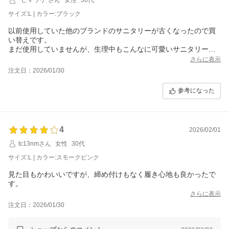
サイズ:L | カラー:ブラック
以前使用していた他のブランドのサニタリーが古くなったので買
い替えです。
まだ使用していませんが、生理中もこんなに可愛いサニタリーが
使えるなんて気分が上がりそうです。
さらに表示
欲しかった色が欠品中だったので、黒を買いましたが、色付きの
注文日：2026/01/30
ものも欲しいです。
参考になった
4
2026/02/01
tc13nmさん
女性
30代
サイズ:L | カラー:スモークピンク
見た目もかわいいですが、締め付けもなく履き心地も良かったで
す。
さらに表示
注文日：2026/01/30