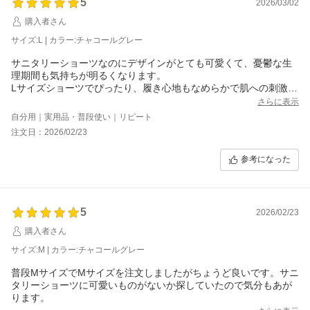
5
2026/03/02
購入者さん
サイズ:L | カラー:チャコールグレー
サニタリーショーツなのにデザインがとても可愛くて、憂鬱な生
理期間も気持ちが明るくなります。
Lサイズショーツでぴったり、履き心地もなめらかで肌への刺激も
少なく気に入りました。
さらに表示
自分用｜実用品・普段使い｜リピート
注文日：2026/02/23
参考になった
5
2026/02/23
購入者さん
サイズ:M | カラー:チャコールグレー
普段MサイズでMサイズを注文しましたがちょうど良いです。サニ
タリーショーツに可愛いものがないか探していたので気分もあが
ります。