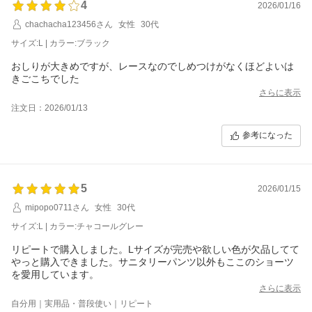
4
2026/01/16
chachacha123456さん
女性
30代
サイズ:L | カラー:ブラック
おしりが大きめですが、レースなのでしめつけがなくほどよいは
きごこちでした
さらに表示
注文日：2026/01/13
参考になった
5
2026/01/15
mipopo0711さん
女性
30代
サイズ:L | カラー:チャコールグレー
リピートで購入しました。Lサイズが完売や欲しい色が欠品してて
やっと購入できました。サニタリーパンツ以外もここのショーツ
を愛用しています。
さらに表示
自分用｜実用品・普段使い｜リピート