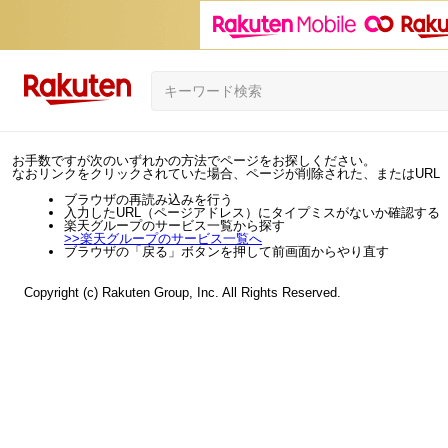
お手数ですが次のいずれかの方法でページをお探しください。
なおリンクをクリックされていた場合、ページが削除された、またはURL
ブラウザの再読み込みを行う
入力したURL（ページアドレス）にタイプミスがないか確認する
楽天グループのサービス一覧から探す
>>
楽天グループのサービス一覧へ
ブラウザの「戻る」ボタンを押して前画面からやり直す
Copyright (c) Rakuten Group, Inc. All Rights Reserved.