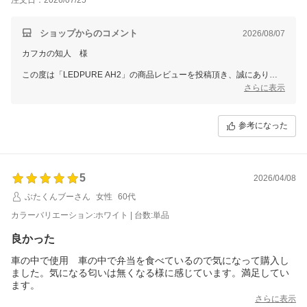
ショップからのコメント
2026/08/07
カフカの知人 様
この度は「LEDPURE AH2」の商品レビューを投稿頂き、誠にありが
とうございます。
さらに表示
消臭能力や静音性ご満足いただき、何よりでございます。
これからぜひ末永くご愛用いただけますと幸いです。
参考になった
また、現在当店では全商品対象のレビューキャンペーンを実施しており
ます。
後ほどご注文時のメールアドレスへクーポン取得用URLをお送りいた
しますので
5
2026/04/08
ぜひ次回のご注文時にご利用くださいませ。
ぶたくんブーさん
女性
60代
スタッフ一同またのご利用をお待ち申し上げております。
カラーバリエーション:ホワイト | 台数:単品
ありがとうございました。
良かった
車の中で使用 車の中で弁当を食べているので気になって購入し
ました。気になる匂いは無くなる様に感じています。満足してい
ます。
さらに表示