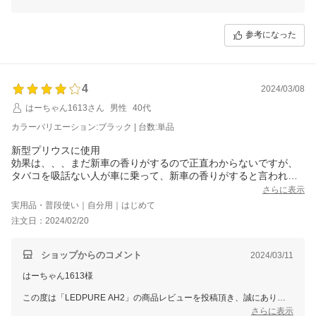
花粉やニオイ対策として本製品をお選びいただき大変うれしく思ってお
ります。
参考になった
ぜひこれから末永くご愛用いただけますと幸いです。
スタッフ一同またのご利用をお待ち申し上げております。
ありがとうございました。
4
2024/03/08
はーちゃん1613さん
男性
40代
カラーバリエーション:ブラック | 台数:単品
新型プリウスに使用
効果は、、、まだ新車の香りがするので正直わからないですが、
タバコを吸話ない人が車に乗って、新車の香りがすると言われた
ので、IQOSを吸っていたら多少なりともタバコの匂いがすると思
さらに表示
うが、新車の匂いと言われたので、高価あるのかな？？
実用品・普段使い｜自分用｜はじめて
とりあえず車に乗った時はタバコのにおいは、しないです！
注文日：2024/02/20
これからこれを維持できれば良いなと思っています
風量調整のみで操作も簡単で、フィルターの替えも入っているの
で良かったと思います
ショップからのコメント
2024/03/11
はーちゃん1613様
この度は「LEDPURE AH2」の商品レビューを投稿頂き、誠にありが
とうございます。
さらに表示