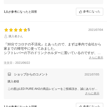
早速タバコの消臭効果を実感いただけたとのことで大変うれしく思って
おります。
参考になった
1人
が参考になったと回答
これからぜひ末永くご愛用いただけますと幸いです。
スタッフ一同またのご利用をお待ち申し上げております。
ありがとうございました。
5
2021/07/04
購入者さん
『30分でコロナの不活化』とあったので、まずは車内で会社から
家までの帰宅中に使ってみました。
シフトレバーの下のドリンクホルダーに置いているのですが、
この空気清浄機は吸気口が中央の位置にあるので、ドリンクホル
さらに表示
ダーの足元部分とかぶらないため助かっています。
注文日：2021/06/22
使用前まではエアコンの匂いが少し気になっていたのですが、使
用してからは気にならなくなりました！
6畳和室で使用した際は、和室独特のこもった匂いがなくなりまし
ショップからのコメント
2021/07/05
た！
購入者様
コロナに関しては目に見える形では現れないので効果は実感でき
ませんが、実証実験からしても期待大なのでこれから愛用してい
この度はLED PURE AH2の商品レビューをご投稿頂き、誠にありがと
きたいです！
うございます。
さらに表示
早速消臭効果を実感していただいているとのことで大変嬉しく思ってお
ります。
参考になった
1人
が参考になったと回答