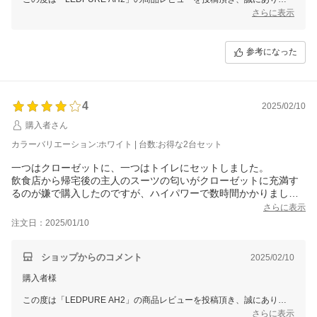
とうございます。
さらに表示
早速清浄効果を実感いただけたとのことで大変嬉しく思っております。
ぜひこれから末永くご愛用いただけますと幸いです。
参考になった
スタッフ一同またのご利用をお待ち申し上げております。
ありがとうございました。
4
2025/02/10
購入者さん
カラーバリエーション:ホワイト | 台数:お得な2台セット
一つはクローゼットに、一つはトイレにセットしました。
飲食店から帰宅後の主人のスーツの匂いがクローゼットに充満す
るのが嫌で購入したのですが、ハイパワーで数時間かかりました
が匂いが薄まった気がします。
さらに表示
注文日：2025/01/10
ショップからのコメント
2025/02/10
購入者様
この度は「LEDPURE AH2」の商品レビューを投稿頂き、誠にありが
とうございます。
さらに表示