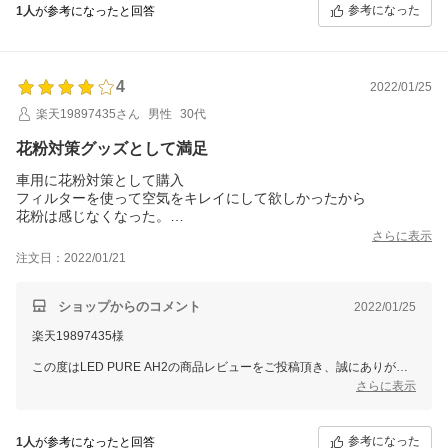
しく思っております。
参考になった
1人
が参考になったと回答
ぜひ末永くご愛用いただけますと幸いです。
スタッフ一同またのご利用をお待ち申し上げております。
ありがとうございました。
4
2022/01/25
楽天19897435さん
男性
30代
花粉対策グッズとして満足
車用に花粉対策として購入
フィルターを使って空気をキレイにして欲しかったから
花粉は感じなくなった。
消臭、除菌は長時間車に乗らないので不明
さらに表示
臭うなら窓開けるし、フィルターにウィルスをキャッチ出来てか
注文日：2022/01/21
らUV照射を10分間以上
出来るとも思えないので(その前に車停めてる)
ショップからのコメント
2022/01/25
楽天19897435様
この度はLED PURE AH2の商品レビューをご投稿頂き、誠にありがと
うございます。
さらに表示
早速お車でご活用いただき、花粉に対する効果を実感いただけたとのこ
とで
参考になった
1人
が参考になったと回答