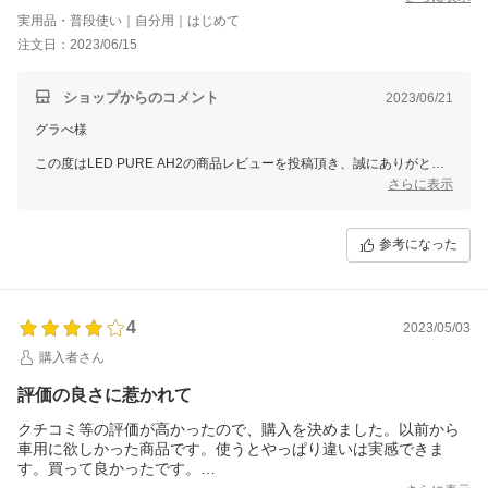
した！これはオススメですね！ただ、本体が安っちいし、へパフ
実用品・普段使い｜自分用｜はじめて
ィルターがなかなか本体に入れにくいのと、どっちが上か書いて
注文日：2023/06/15
なかったのが不満です。でも、仕事はしっかりします！オススメ
です。
ショップからのコメント
2023/06/21
グラべ様
この度はLED PURE AH2の商品レビューを投稿頂き、誠にありがとう
ございます。
さらに表示
早速消臭性能を実感いただけたとのことで大変嬉しく思っております。
ぜひ末永くご愛用いただけますと幸いです。
参考になった
ご指摘をいただきましたフィルターの入れ方に関しましては
貴重なご意見としてメーカーに共有させていただき
今後の商品開発の参考にさせていただきます。
4
2023/05/03
またウイルスや菌を外に逃がさないよう、ぴったりサイズでできており
ますので
購入者さん
少々入れるときに力が要りますが、その分しっかりと効果を発揮できま
評価の良さに惹かれて
すので
ご理解いただけますと幸いです。
クチコミ等の評価が高かったので、購入を決めました。以前から
スタッフ一同またのご利用をお待ち申し上げております。
車用に欲しかった商品です。使うとやっぱり違いは実感できま
ありがとうございました。
す。買って良かったです。
初期段階のフィルターをはめセットする時の方法が、少し分かり