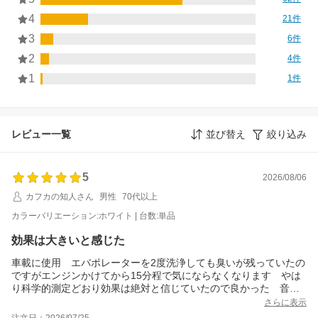
4
21件
3
6件
2
4件
1
1件
レビュー一覧
並び替え
絞り込み
5
2026/08/06
カフカの知人さん
男性
70代以上
カラーバリエーション:ホワイト | 台数:単品
効果は大きいと感じた
車載に使用 エバポレーターを2度洗浄しても臭いが残っていたの
ですがエンジンかけてから15分程で気にならなくなります やは
り科学的測定どおり効果は絶対と信じていたので良かった 音を
気にされる方がいましたが私の場合は全く感じません 無音で
さらに表示
す 後部座席にも設置しようと思います
注文日：2026/07/25