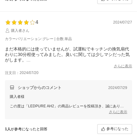
ぜひ末永くご愛用いただき、またご感想のレビューをいただけますと幸
いです。
スタッフ一同またのご利用をお待ち申し上げております。
ありがとうございました。
4
2024/07/27
購入者さん
カラーバリエーション:グレー | 台数:単品
まだ本格的には使っていませんが、試運転でキッチンの換気扇代
わりに30分程使ってみました。臭いに関しては少しマシだった気
がします。
本来は、子供と私の車酔い予防、夫の花粉対策の為に購入したの
さらに表示
で、長距離の旅行や花粉の時期に活躍してくれることを願いま
注文日：2024/07/20
す。
ショップからのコメント
2024/07/29
購入者様
この度は「LEDPURE AH2」の商品レビューを投稿頂き、誠にありが
とうございます。
さらに表示
早速キッチンで消臭効果を実感いただけたとのことで大変嬉しく思って
おります。
参考になった
1人
が参考になったと回答
ぜひ末永くご愛用いただき、またご感想のレビューをいただけますと幸
いです。