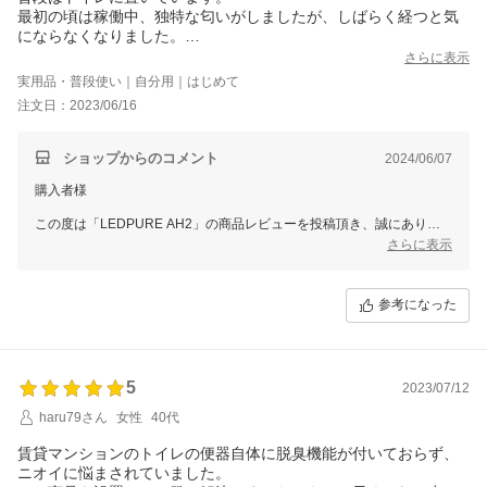
最初の頃は稼働中、独特な匂いがしましたが、しばらく経つと気
にならなくなりました。
家族で車で出かける時は、車載しています。
さらに表示
私が車の匂いで酔うタイプなのですが、こちらを設置すると10分
実用品・普段使い｜自分用｜はじめて
程度でかなり匂いが軽減されて、お出かけの憂いが無くなりまし
注文日：2023/06/16
た。ありがとうございます。
また、購入後にフィルターの寿命が近づくとメールでお知らせく
ださって、ありがたいです。
ショップからのコメント
2024/06/07
職場用に、大きいタイプの追加購入を検討しています。
購入者様
この度は「LEDPURE AH2」の商品レビューを投稿頂き、誠にありが
とうございます。
さらに表示
消臭効果を実感いただいているとのことで大変嬉しく思っております。
これからぜひ末永くご愛用いただけますと幸いです。
参考になった
スタッフ一同またのご利用をお待ち申し上げております。
ありがとうございました。
5
2023/07/12
haru79さん
女性
40代
賃貸マンションのトイレの便器自体に脱臭機能が付いておらず、
ニオイに悩まされていました。