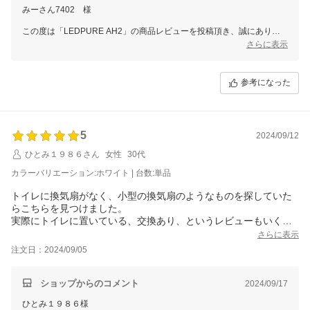
みーさん7402 様
この度は「LEDPURE AH2」の商品レビューを投稿頂き、誠にありが
とうございます。
さらに表示
静音性にご満足いただいているとのことで大変嬉しく思っております。
これからぜひ末永くご愛用いただけますと幸いです。
参考になった
スタッフ一同またのご利用をお待ち申し上げております。
ありがとうございました。
5
2024/09/12
ひとみ１９８６さん
女性
30代
カラーバリエーション:ホワイト | 台数:単品
トイレに換気扇がなく、小型の換気扇のようなものを探していた
らこちらを見つけました。
実際にトイレに置いている、交換あり、というレビューもいくつ
かあったので期待していたところ…
さらに表示
即効性まではないものの、確実にトイレのモワッとした臭いが軽
注文日：2024/09/05
減されてきたように感じます！
下足箱用にもう1つ購入を検討したいです。
ショップからのコメント
2024/09/17
ひとみ１９８６様