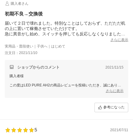
購入者さん
初期不良→交換後
届いて２日で壊れました。特別なことはしておらず、ただただ机
の上に置いて稼働させていただけです。
急に異音がし始め、スイッチを押しても反応しなくなりました。
しばらく置いてからスイッチを入れると３段階の内、１段階目を
さらに表示
すっ飛ばして２段階目での起動となります（オレンジ）もう一度
実用品・普段使い｜子供へ｜はじめて
押すと赤になりますが、微かに音が聞こえるぐらいで、初日の結
注文日：2021/11/10
構な音から考えると恐らくまともに機能していません。高い金を
払って２日で壊れるなんて思いもしませんでした。
【追記】
ショップからのコメント
2021/11/15
代替品が届いて２日、壊れていません。
購入者様
子供部屋（6畳）で使用。
３段階でパワー調節が可能ですが、１段階目でもそこそこ音がし
この度はLED PURE AH2の商品レビューを投稿いただき、誠にありが
ます。３段階目は結構うるさいですが、子供は気にならないと言
とうございます。
さらに表示
ってつけたまま寝ています。今のところ効果があるのかどうかは
よくわかりません。部屋は臭くないです。
投稿いただきました不具合に関しまして
アレルギー体質の息子なので、花粉症の季節に威力を発揮してく
1点、ご確認をいただきたいことがございます。
参考になった
れることを願います。
後ほど担当よりご連絡を差し上げますので
大変お手数をお掛け致しますが、ご対応いただけますと幸いです。
また、他にも何かご不明な点やお気付きの点がございましたら
いつでもお気軽にお問い合わせくださいませ。
5
2021/07/11