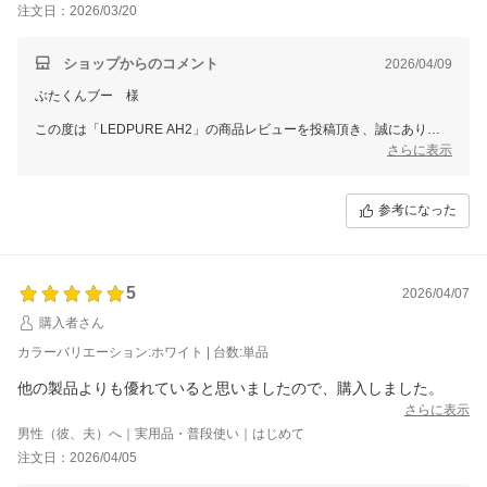
注文日：2026/03/20
ショップからのコメント
2026/04/09
ぶたくんブー 様
この度は「LEDPURE AH2」の商品レビューを投稿頂き、誠にありが
とうございます。
さらに表示
商品の消臭能力にご満足いただき、ありがとうございます。
当店としても自信をもってお届けできる商品と思っております。
参考になった
これからぜひ末永くご愛用いただけますと幸いです。
また、現在当店では全商品対象のレビューキャンペーンを実施しており
ます。
後ほどご注文時のメールアドレスへクーポン取得用URLをお送りいた
5
2026/04/07
しますので
購入者さん
ぜひ次回のご注文時にご利用くださいませ。
カラーバリエーション:ホワイト | 台数:単品
スタッフ一同またのご利用をお待ち申し上げております。
ありがとうございました。
他の製品よりも優れていると思いましたので、購入しました。
さらに表示
男性（彼、夫）へ｜実用品・普段使い｜はじめて
注文日：2026/04/05