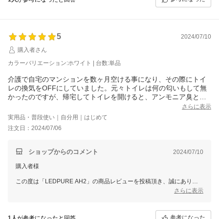
ぜひこれから末永くご愛用いただけますと幸いです。
また、こちらの商品は現在レビュープレゼント対象商品となっておりま
すので
数日中にご注文時のご住所へ交換用のHEPAフィルターを発送させてい
5
2024/07/10
ただきます。
購入者さん
スタッフ一同またのご利用をお待ち申し上げております。
カラーバリエーション:ホワイト | 台数:単品
ありがとうございました。
介護で自宅のマンションを数ヶ月空ける事になり、その際にトイ
レの換気をOFFにしていました。元々トイレは何の匂いもして無
かったのですが、帰宅してトイレを開けると、アンモニア臭とは
違う何か説明の付かない匂いが立ち込めていました。芳香剤や
さらに表示
ら、オゾン消臭機を買う等して色々試しましたが染み付いた匂い
実用品・普段使い｜自分用｜はじめて
は消えません。こちらを見付け、ダメ元で購入。臭いが消えまし
注文日：2024/07/06
た。使い始めてまだ2日ですが満足しています。オゾンより断然こ
ちらをお薦めです。
ショップからのコメント
2024/07/10
購入者様
この度は「LEDPURE AH2」の商品レビューを投稿頂き、誠にありが
とうございます。
さらに表示
消臭性能を実感いただけたとのことで大変うれしく思っております。
ぜひ末永くご愛用いただけますと幸いです。
参考になった
1人
が参考になったと回答