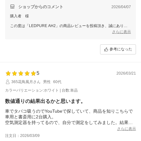
ショップからのコメント
2026/04/07
購入者 様
この度は「LEDPURE AH2」の商品レビューを投稿頂き、誠にありが
とうございます。
さらに表示
製品をお気に召していただきありがとうございます。
商品ページには空気清浄効果の実験結果などもございます。
参考になった
当店としても自信をもってお届けできる商品と思っております。
これからぜひ末永くご愛用いただけますと幸いです。
また、現在当店では全商品対象のレビューキャンペーンを実施しており
ます。
5
2026/03/21
後ほどご注文時のメールアドレスへクーポン取得用URLをお送りいた
365花鳥風月さん
男性
60代
しますので
ぜひ次回のご注文時にご利用くださいませ。
カラーバリエーション:ホワイト | 台数:単品
スタッフ一同またのご利用をお待ち申し上げております。
数値通りの結果出るかと思います。
ありがとうございました。
車でタバコ吸うのでYouTubeで探していて、商品を知りこちらで
車用と書斎用に2台購入。
空気測定器を持ってるので、自分で測定をしてみました。結果が
キチンと出る商品でしたので、大きなタイプも2台購入。
さらに表示
今まで空気清浄機はダイキン一択でしたので、商品届いたら測定
注文日：2026/03/09
してみるのが楽しみです。