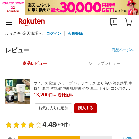
ようこそ 楽天市場へ
ログイン
会員登録
レビュー
商品ページへ
商品レビュー
ショップレビュー
ウイルス 除去 シャープ パナソニック より高い 消臭効果 車
載可 車内 空気清浄機 脱臭機 小型 卓上 トイレ コンパクト タ
バコ 猫 犬 ペット 介護 臭い ほこり カビ PM2.5 黄砂 除去 6
13,200
円
～
送料無料
畳 ワンルーム 玄関 お手入れ簡単 ナイトライド 消臭器 LED
PURE ledピュア AH2 新品 ★
お気に入りに追加
購入する
4.48
(94件)
5
62件