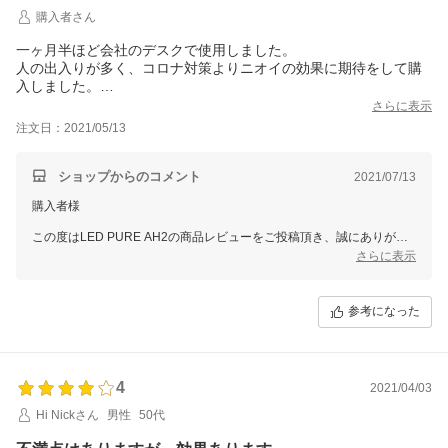
スタッフ一同またのご利用をお待ち申し上げております。
購入者さん
ありがとうございました。
一ヶ月半ほど会社のデスクで使用しました。
人の出入りが多く、コロナ対策よりニオイの効果に期待をして購
入しました。
毎年梅雨時期はジメジメに増してニオイがこもりやすく気が滅入
さらに表示
ることがありましたが
注文日：2021/05/13
この空気清浄機を使用し始めてからニオイがこもることがなくな
ってきた気がします。
自分の周りだけ空気が快適な気がします(笑)
ショップからのコメント
2021/07/13
交換部品がフィルターだけでコスパもいいと思います。
購入者様
毎日最大で使用していますが、音は気になりません。シーンとし
た事務所とかだと多少は音が気になるかもです
この度はLED PURE AH2の商品レビューをご投稿頂き、誠にありがと
大満足です(^^)
うございます。
さらに表示
発送もとても早かったです！
早速ご活用いただき、消臭効果を実感していただいているとのことで
大変嬉しく思っております。
参考になった
ぜひこれから末永くご愛用いただけますと幸いです。
また、こちらの商品は現在レビュープレゼント対象商品となっておりま
すので
数日中にご注文時のご住所へ交換用のHEPAフィルターを発送させてい
4
2021/04/03
ただきます。
Hi Nickさん
男性
50代
スタッフ一同またのご利用をお待ち申し上げております。