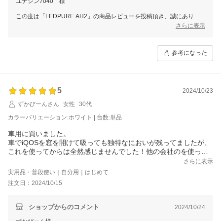
ユナシン7040 様
この度は「LEDPURE AH2」の商品レビューを投稿頂き、誠にありが
とうございます。
さらに表示
製品にご満足いただいているとのことで大変嬉しく思っております。
これからぜひ末永くご愛用いただけますと幸いです。
参考になった
また、現在当店では全商品対象のレビューキャンペーンを実施しており
ます。
後ほどご注文時のメールアドレスへクーポン取得用URLをお送りいた
しますので
5
2024/10/23
ぜひ次回のご注文時にご利用くださいませ。
ずかびーんさん
女性
30代
スタッフ一同またのご利用をお待ち申し上げております。
カラーバリエーション:ホワイト | 台数:単品
ありがとうございました。
車用に買いました。
車でiQOSを窓を開けて吸っても独特なにおいが残ってましたが、
これを使ってからは全然感じませんでした！他の会社のを使った
ことはないですがここのを選んで良かったなと思います。
さらに表示
実用品・普段使い｜自分用｜はじめて
注文日：2024/10/15
ショップからのコメント
2024/10/24