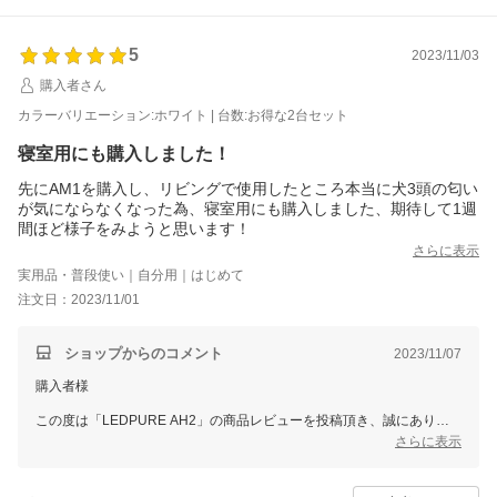
スタッフ一同またのご利用をお待ち申し上げております。
ありがとうございました。
5
2023/11/03
購入者さん
カラーバリエーション:ホワイト | 台数:お得な2台セット
寝室用にも購入しました！
先にAM1を購入し、リビングで使用したところ本当に犬3頭の匂い
が気にならなくなった為、寝室用にも購入しました、期待して1週
間ほど様子をみようと思います！
さらに表示
実用品・普段使い｜自分用｜はじめて
注文日：2023/11/01
ショップからのコメント
2023/11/07
購入者様
この度は「LEDPURE AH2」の商品レビューを投稿頂き、誠にありが
とうございます。
さらに表示
消臭性能にご満足いただけたとのこと、また追加でご購入いただけたと
のこと、