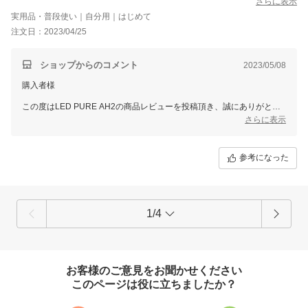
さらに表示
づらかったので星は4つにしました。私がきちんと完成形を把握し
実用品・普段使い｜自分用｜はじめて
て外せば良かっただけだけど、同じような人はいるはずです。
注文日：2023/04/25
「コードを中に通して」とか追記して欲しいです。
今後、継続使用して気に入れば追加で購入しようと思ってます。
ショップからのコメント
2023/05/08
購入者様
この度はLED PURE AH2の商品レビューを投稿頂き、誠にありがとう
ございます。
さらに表示
早速他社製品との違いを実感いただけたとのことで
大変嬉しく思っております。
参考になった
これから末永くご愛用いただけますと幸いです。
また、フィルターのセットに関しても貴重なご意見ありがとうございま
す。
メーカーと共有させていただき、説明書への追記等検討させていただき
1/4
ます。
スタッフ一同またのご利用をお待ち申し上げております。
ありがとうございました。
お客様のご意見をお聞かせください
このページは役に立ちましたか？