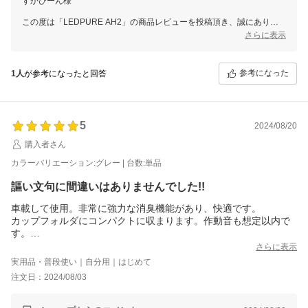
ずかびーん様
この度は「LEDPURE AH2」の商品レビューを投稿頂き、誠にありが
とうございます。
さらに表示
お車の消臭性能にご満足いただけたとのことで大変うれしく思っており
ます。
参考になった
1人
が参考になったと回答
ぜひ末永くご愛用いただき、もう一台もご検討いただけますと幸いで
す。
スタッフ一同またのご利用をお待ち申し上げております。
ありがとうございました。
5
2024/08/20
購入者さん
カラーバリエーション:グレー | 台数:単品
謳い文句に間違いはありませんでした!!
車載して使用。非常に強力な消臭機能があり、快適です。
カップフォルダにコンパクトに収まります。作動音も想定以内で
す。
オフィスまたは自室用にもう一台欲しくなるような製品でした！
さらに表示
実用品・普段使い｜自分用｜はじめて
注文日：2024/08/03