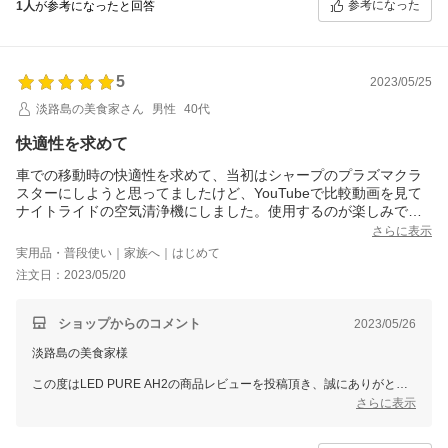
参考になった
1人
が参考になったと回答
非常にうれしく思っております。
ぜひ末永くご愛用いただけますと幸いです。
スタッフ一同またのご利用をお待ち申し上げております。
ありがとうございました。
5
2023/05/25
淡路島の美食家さん
男性
40代
快適性を求めて
車での移動時の快適性を求めて、当初はシャープのプラズマクラ
スターにしようと思ってましたけど、YouTubeで比較動画を見て
ナイトライドの空気清浄機にしました。使用するのが楽しみで
す。
さらに表示
実用品・普段使い｜家族へ｜はじめて
注文日：2023/05/20
ショップからのコメント
2023/05/26
淡路島の美食家様
この度はLED PURE AH2の商品レビューを投稿頂き、誠にありがとう
ございます。
さらに表示
比較動画をご覧いただき、統制品をお選びいただけたとのことで大変嬉