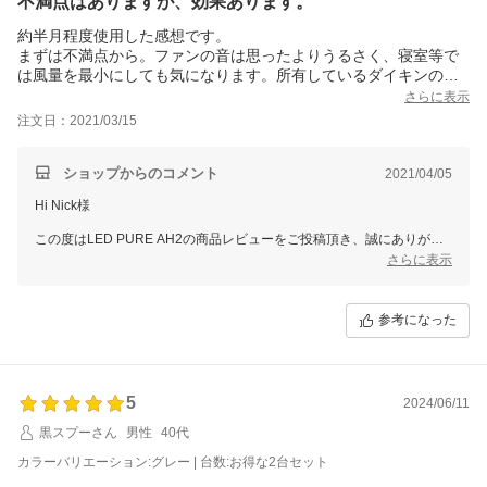
不満点はありますが、効果あります。
ありがとうございました。
約半月程度使用した感想です。
まずは不満点から。ファンの音は思ったよりうるさく、寝室等で
は風量を最小にしても気になります。所有しているダイキンの空
気清浄機の方が静かな位です。また音のわりにファンの風量は少
さらに表示
なく、ハンディーの扇風機の方が強力です。
注文日：2021/03/15
他の空気清浄機もそうですが、殺菌については、効果を実感する
のは難しいです。また、紫外線LEDが点灯しているかどうか、外
からはわかりません。ランプ等の表示で、紫外線LEDの点灯状況
ショップからのコメント
2021/04/05
がわかるようになっていたら良いと思います。
Hi Nick様
電源ケーブルもせっかくUSBなので、本体から直接ケーブルを出
すのではなく、ケーブルを外せるようにUSBポートになっていた
この度はLED PURE AH2の商品レビューをご投稿頂き、誠にありがと
方が良かったです。
うございます。
さらに表示
次に満足した点ですが、脱臭には効果ありです！押し入れや玄関
に使用したところ、匂いは抑えられました。小型で片手で持ち運
早速消臭効果を実感していただいたとのことで大変嬉しく思っておりま
びができるので、寝室や居間等、いつもでも簡単に設置場所を変
す。
参考になった
えられるので、便利に使っています。レンタカーを借りた時にも
これから末永くご愛用いただけますと幸いです。
使いましたが、車のカップホルダーにもはまり、脱臭効果を発揮
風量やファンの音、LEDの点灯状況に関しましても
してくれました。
詳細なレビューをいただき有難うございます。
貴重なご意見としてメーカーと共有させていただきます。
5
2024/06/11
また、こちらの商品は現在レビュープレゼント対象商品となっておりま
黒スプーさん
男性
40代
すので
カラーバリエーション:グレー | 台数:お得な2台セット
ご注文時のご住所へ交換用のHEPAフィルターを発送させていただきま