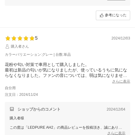
早速クローゼットの消臭効果を実感いただけたとのことで大変嬉しく思
っております。
参考になった
ぜひこれから末永くご愛用いただけますと幸いです。
スタッフ一同またのご利用をお待ち申し上げております。
ありがとうございました。
5
2024/12/03
購入者さん
カラーバリエーション:グレー | 台数:単品
花粉や匂い対策で車用として購入しました。
最初は新品の匂いが気になりましたが、使っているうちに気にな
らなくなりました。ファンの音については、弱は気になりませ
ん。強にするときになりましが、慣れかと思います。効果につい
さらに表示
ては引き続き確認します。
自分用
注文日：2024/11/24
ショップからのコメント
2024/12/04
購入者様
この度は「LEDPURE AH2」の商品レビューを投稿頂き、誠にありが
とうございます。
さらに表示