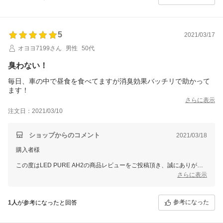
大変嬉しく思っております。
LEDPUREは特に消臭に強い空気清浄機となっておりますので
もし長くお車に乗る機会がございましたらぜひお試しくださいませ。
スタッフ一同またのご利用をお待ち申し上げております。
5
2021/03/17
ありがとうございました。
オヨヨ7199さん
男性
50代
臭わない！
毎日、車の中で昼食を食べてますが消臭効果バッチリで助かって
ます！
さらに表示
注文日：2021/03/10
ショップからのコメント
2021/03/18
購入者様
この度はLED PURE AH2の商品レビューをご投稿頂き、誠にありがと
うございます。
さらに表示
早速消臭効果を実感していただいたとのことで大変嬉しく思っておりま
す。
参考になった
1人
が参考になったと回答
これから末永くご愛用いただけますと幸いです。
また、こちらの商品は現在レビュープレゼント対象商品となっておりま