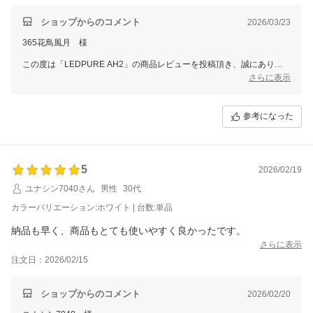
ショップからのコメント
2026/03/23
365花鳥風月 様
この度は「LEDPURE AH2」の商品レビューを投稿頂き、誠にありが
とうございます。
さらに表示
実際に数値でご確認いただけており、製品にご満足いただいているとの
ことで大変嬉しく思っております。また、LEDPURE AM1のご購入も
参考になった
ありがとうございます。
これからぜひ末永くご愛用いただけますと幸いです。
また、現在当店では全商品対象のレビューキャンペーンを実施しており
ます。
5
2026/02/19
後ほどご注文時のメールアドレスへクーポン取得用URLをお送りいた
ユナシン7040さん
男性
30代
しますので
ぜひ次回のご注文時にご利用くださいませ。
カラーバリエーション:ホワイト | 台数:単品
スタッフ一同またのご利用をお待ち申し上げております。
納品も早く、商品もとても使いやすく良かったです。
ありがとうございました。
さらに表示
注文日：2026/02/15
ショップからのコメント
2026/02/20