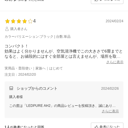
スタッフ一同またのご利用をお待ち申し上げております。
ありがとうございました。
4
2024/02/24
購入者さん
カラーバリエーション:ブラック | 台数:単品
コンパクト！
効果はよく分かりませんが、空気清浄機でこの大きさで6畳までと
なると、お値段的にはすぐ全部屋とは言えませんが、場所を取ら
ずに置けるのはとても良いです。
さらに表示
音も、強で使っても寝れます。全然気にならない音です。
実用品・普段使い｜家族へ｜はじめて
花粉に効果があると良いと思い買ったのですが、家にある空気清
注文日：2024/02/20
浄機と変わらないかも。
長期で使って良かったらまた2台目を購入したいです。
ショップからのコメント
2024/02/26
購入者様
この度は「LEDPURE AH2」の商品レビューを投稿頂き、誠にありが
とうございます。
さらに表示
コンパクトなデザインにご満足いただけたとのことで大変うれしく思っ
ております。
参考になった
1人
が参考になったと回答