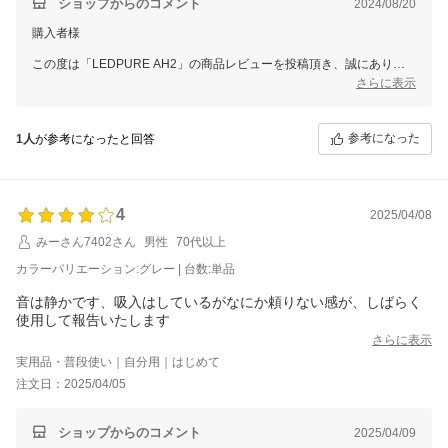
ショップからのコメント
2024/08/20
購入者様
この度は「LEDPURE AH2」の商品レビューを投稿頂き、誠にありが
とうございます。
さらに表示
消臭性能にご満足いただけたとのことで大変うれしく思っております。
ぜひ末永くご愛用いただき、もう一台もご検討いただけますと幸いで
参考になった
1人
が参考になったと回答
す。
スタッフ一同またのご利用をお待ち申し上げております。
ありがとうございました。
4
2025/04/08
みーさん7402さん
男性
70代以上
カラーバリエーション:グレー | 台数:単品
音は静かです、吸入はしているがなにか頼りない感が、しばらく
使用して報告いたします
さらに表示
実用品・普段使い｜自分用｜はじめて
注文日：2025/04/05
ショップからのコメント
2025/04/09