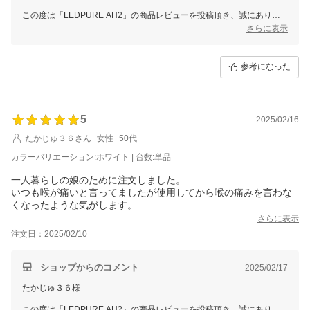
この度は「LEDPURE AH2」の商品レビューを投稿頂き、誠にありが
とうございます。
さらに表示
お手洗いの消臭性能にご満足いただけたとのことで大変うれしく思って
おります。
参考になった
ぜひ末永くご愛用いただき、もう一台もご検討いただけますと幸いで
す。
スタッフ一同またのご利用をお待ち申し上げております。
ありがとうございました。
5
2025/02/16
たかじゅ３６さん
女性
50代
カラーバリエーション:ホワイト | 台数:単品
一人暮らしの娘のために注文しました。
いつも喉が痛いと言ってましたが使用してから喉の痛みを言わな
くなったような気がします。
もっと早くに購入すればがよかったです。
さらに表示
部屋が狭いですがコンパクトで置き場にも困らないそうです。
注文日：2025/02/10
ショップからのコメント
2025/02/17
たかじゅ３６様
この度は「LEDPURE AH2」の商品レビューを投稿頂き、誠にありが