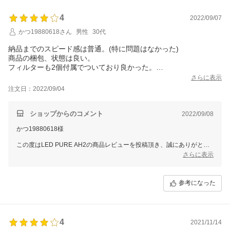
すので
数日以内にご注文時のご住所へ交換用のHEPAフィルターを発送させて
4
2022/09/07
いただきます。
かつ19880618さん
男性
30代
スタッフ一同またのご利用をお待ち申し上げております。
納品までのスピード感は普通。(特に問題はなかった)
ありがとうございました。
商品の梱包、状態は良い。
フィルターも2個付属でついており良かった。
デザインも写真の通り。
さらに表示
使用に関してはまだ活用していないため、不明。
注文日：2022/09/04
車で使う予定。
惹かれた点は機能性と子供、妊婦に影響が出ないとうたってると
ころ。
ショップからのコメント
2022/09/08
妊婦と子供がいるため。
かつ19880618様
使ってみて、何かあるようであれば追記予定。
そもそものこの商品への期待が高かった為、想像どおりと言うこ
この度はLED PURE AH2の商品レビューを投稿頂き、誠にありがとう
とで星4。
ございます。
さらに表示
1つ星を引いたのはまだ、使っていないため。
商品を無事お届けできたようで何よりでございます。
ご使用はこれからとのことですので、ぜひ効果を実感いただき
参考になった
末永くご愛用いただけますと幸いです。
スタッフ一同またのご利用をお待ち申し上げております。
ありがとうございました。
4
2021/11/14