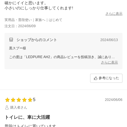
す。
確かにイイと思います。
小さいのにしっかり仕事してくれます!
スタッフ一同またのご利用をお待ち申し上げております。
さらに表示
ありがとうございました。
実用品・普段使い｜家族へ｜はじめて
注文日：2024/06/09
ショップからのコメント
2024/06/13
黒スプー様
この度は「LEDPURE AH2」の商品レビューを投稿頂き、誠にありが
とうございます。
さらに表示
コンパクトなデザインや性能にご満足いただけたとのことで大変嬉しく
思っております。
参考になった
これからぜひ末永くご愛用いただけますと幸いです。
スタッフ一同またのご利用をお待ち申し上げております。
ありがとうございました。
5
2024/06/06
購入者さん
トイレに、車に大活躍
普段はトイレに置いています。