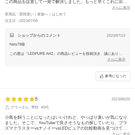
この商品を設置して一発で解決しました。もっと早くこれに出会
いたかったです。
さらに表示
実用品・普段使い｜家族へ｜はじめて
注文日：2023/07/05
ショップからのコメント
2023/07/13
haru79様
この度は「LEDPURE AH2」の商品レビューを投稿頂き、誠にありが
とうございます。
さらに表示
消臭性能にご満足いただけたとのことで大変うれしく思っております。
ぜひ末永くご愛用いただけますと幸いです。
参考になった
スタッフ一同またのご利用をお待ち申し上げております。
5
2023/06/20
グラべさん
男性
40代
小鳥を飼うことになったはいいけれど、やっぱり臭いが気になり
ました。そこで、YouTubeで良さそうなもの探していたら、プラ
ズマクラスターvsナノイーvsLEDピュアの比較動画を見つけて即
決しました。あさセットして夕方帰宅時臭いがほぼ無くなってま
さらに表示