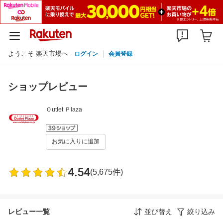
ようこそ 楽天市場へ
ログイン
会員登録
ショップレビュー
Ｏutlet Ｐlaza
お気に入りに追加
4.54
(5,675件)
レビュー一覧
並び替え
絞り込み