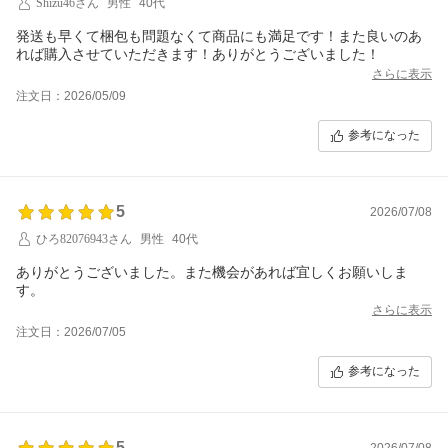
Shizu46さん
男性
40代
発送も早くて梱包も問題なくて商品にも満足です！また良いのあ
れば購入させていただきます！ありがとうございました！
さらに表示
注文日：2026/05/09
参考になった
5
2026/07/08
ひろ82076943さん
男性
40代
ありがとうございました。また機会があれば宜しくお願いしま
す。
さらに表示
注文日：2026/07/05
参考になった
5
2026/07/08