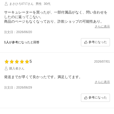
まさひろ0717さん
男性
30代
サーキュレーターを買ったが、一部付属品がなく、問い合わせを
したのに返ってこない。
商品のページもなくなっており、詐欺ショップの可能性あり。
さらに表示
注文日：2026/06/20
参考になった
1人
が参考になったと回答
5
2026/07/01
購入者さん
発送までが早くて良かったです。満足してます。
さらに表示
注文日：2026/06/29
参考になった