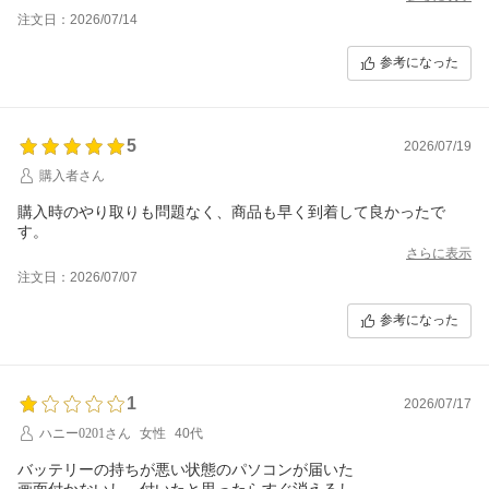
注文日：2026/07/14
参考になった
5
2026/07/19
購入者さん
購入時のやり取りも問題なく、商品も早く到着して良かったで
す。
さらに表示
注文日：2026/07/07
参考になった
1
2026/07/17
ハニー0201さん
女性
40代
バッテリーの持ちが悪い状態のパソコンが届いた
画面付かないし、付いたと思ったらすぐ消えるし、