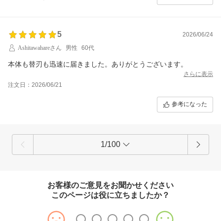
購入した炊飯器が到着直後から動かず、【4日後】に店舗へ初期不
良による返品交換を依頼。しかし、ショップ側は「自社の規定」
を理由にこれを一切拒否。
メーカーの判断：
5
2026/06/24
炊飯器のメーカーに直接問い合わせたところ、公式に【初期不良
（最初から壊れていた製品）】との確認が取れました。
Ashitawahareさん
男性
60代
ショップ・楽天の対応：
メーカーのお墨付き（初期不良認定）を得た上で再度ショップに
本体も替刃も迅速に届きました。ありがとうございます。
交渉しましたが、対応は変わらず。一度もまともに使っていない
さらに表示
新品であるにもかかわらず、新品交換ではなく「メーカー修理で
注文日：2026/06/21
対応しろ」の一点張りでした。楽天市場の補償サービス（楽天あ
んしんショッピングサービス）にも相談しましたが、結局は店舗
参考になった
の言い分を追認する形で「修理対応」との回答でした。
民法上の責任やメーカーの故障認定すら無視し、自社の都合を最
優先にして「修理」を強要してくる、極めて顧客軽視の不誠実な
ショップです。
初期不良という、購入者側に100%非がないトラブルであっても、
1/100
この店で買うと「一度も使っていない新品をいきなり修理に出し
て何週間も待たされる」という理不尽な目に遭います。
家電のように初期不良のリスクがある商品を、このショップで購
入することは絶対に避けた方が賢明です。二度と利用しません。
お客様のご意見をお聞かせください
このページは役に立ちましたか？