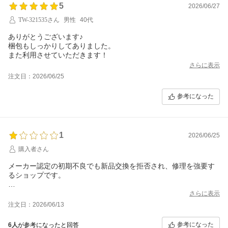
5
2026/06/27
TW-321535さん
男性
40代
ありがとうございます♪
梱包もしっかりしてありました。
また利用させていただきます！
さらに表示
注文日：2026/06/25
参考になった
1
2026/06/25
購入者さん
メーカー認定の初期不良でも新品交換を拒否され、修理を強要す
るショップです。
ネット通販でここまで不誠実な対応をされたのは初めてです。今
さらに表示
後このショップを利用される方の参考になればと思い、事実のみ
注文日：2026/06/13
を記載します。
経緯：
参考になった
6人
が参考になったと回答