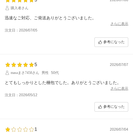
購入者さん
迅速なご対応、ご発送ありがとうございました。
さらに表示
注文日：2026/07/05
参考になった
5
2026/07/07
masaまさ7458さん
男性
50代
とてもしっかりとした梱包でした。ありがとうございました。
さらに表示
注文日：2026/05/12
参考になった
1
2026/07/04