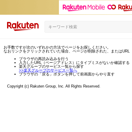
お手数ですが次のいずれかの方法でページをお探しください。
なおリンクをクリックされていた場合、ページが削除された、またはURL
ブラウザの再読み込みを行う
入力したURL（ページアドレス）にタイプミスがないか確認する
楽天グループのサービス一覧から探す
>>
楽天グループのサービス一覧へ
ブラウザの「戻る」ボタンを押して前画面からやり直す
Copyright (c) Rakuten Group, Inc. All Rights Reserved.