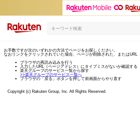
お手数ですが次のいずれかの方法でページをお探しください。
なおリンクをクリックされていた場合、ページが削除された、またはURL
ブラウザの再読み込みを行う
入力したURL（ページアドレス）にタイプミスがないか確認する
楽天グループのサービス一覧から探す
>>
楽天グループのサービス一覧へ
ブラウザの「戻る」ボタンを押して前画面からやり直す
Copyright (c) Rakuten Group, Inc. All Rights Reserved.