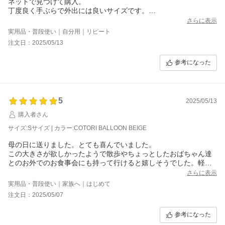
ネットで見つけて購入。
丁度良く手ぶらで外出には良いサイズです。
丈夫で軽くて可愛いデザイン大切に使います
さらに表示
実用品・普段使い｜自分用｜リピート
注文日：2025/05/13
参考になった
5
2025/05/13
購入者さん
サイズ:Sサイズ | カラー:COTORI BALLOON BEIGE
母の日に送りました。とても喜んでいました。
この大きさが欲しかったようで散歩やちょっとしたおばちゃん達
とのお外でのお食事会にも持って行けると嬉しそうでした。軽く
て丈夫な上におしゃれなデザインです大満足
さらに表示
実用品・普段使い｜家族へ｜はじめて
注文日：2025/05/07
参考になった