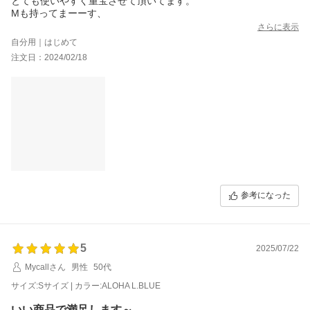
とても使いやすく重宝させて頂いてます。
Mも持ってまーーす、
さらに表示
自分用｜はじめて
注文日：2024/02/18
参考になった
5
2025/07/22
Mycallさん
男性
50代
サイズ:Sサイズ | カラー:ALOHA L.BLUE
いい商品で満足します～