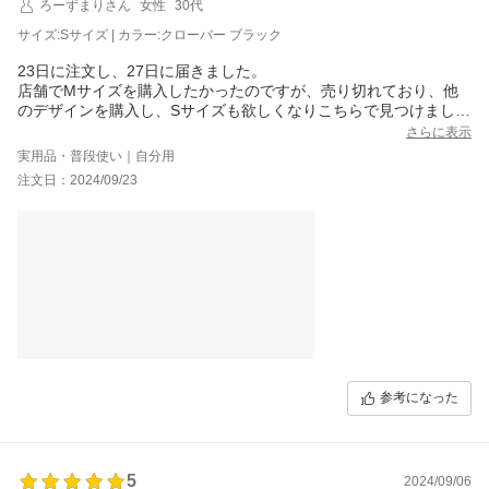
ろーずまりさん
女性
30代
サイズ:Sサイズ | カラー:クローバー ブラック
23日に注文し、27日に届きました。
店舗でMサイズを購入したかったのですが、売り切れており、他
のデザインを購入し、Sサイズも欲しくなりこちらで見つけました
♪
さらに表示
携帯、財布、鍵を入れるだけなので、軽いです。
実用品・普段使い｜自分用
持っている他のデザインではなかったので、デザインによるのか
注文日：2024/09/23
もしれないですが、刺繍の裏が固くて物を出し入れする時に当た
ります。使っていくうちに慣れていくと思います。
参考になった
5
2024/09/06