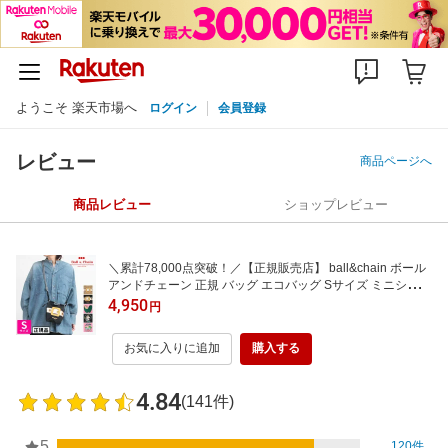
ようこそ 楽天市場へ
ログイン
会員登録
レビュー
商品ページへ
商品レビュー
ショップレビュー
＼累計78,000点突破！／【正規販売店】 ball&chain ボール
アンドチェーン 正規 バッグ エコバッグ Sサイズ ミニショル
ダー ストラップ 刺繍 オシャレ 可愛い BAG 日本赤十字 三原
4,950
円
英詳 ラッピング対応 バックル 復活 アロハ アップル ハリネ
ズミ【メール便対応】
お気に入りに追加
購入する
4.84
(141件)
5
120件