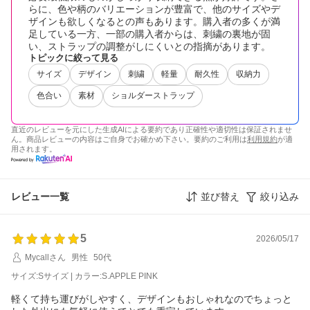
らに、色や柄のバリエーションが豊富で、他のサイズやデ
ザインも欲しくなるとの声もあります。購入者の多くが満
足している一方、一部の購入者からは、刺繍の裏地が固
い、ストラップの調整がしにくいとの指摘があります。
トピックに絞って見る
サイズ
デザイン
刺繍
軽量
耐久性
収納力
色合い
素材
ショルダーストラップ
直近のレビューを元にした生成AIによる要約であり正確性や適切性は保証されませ
ん。商品レビューの内容はご自身でお確かめ下さい。要約のご利用は
利用規約
が適
用されます。
レビュー一覧
並び替え
絞り込み
5
2026/05/17
Mycallさん
男性
50代
サイズ:Sサイズ | カラー:S.APPLE PINK
軽くて持ち運びがしやすく、デザインもおしゃれなのでちょっと