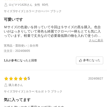
ロビママ1426さん
女性
60代
サイズ:Sサイズ | カラー:クローバー ブラック
可愛いです
Ｍサイズの色違いを持っていて今回はＳサイズの黒を購入。色合
いがはっきりしていて発色も綺麗でクローバー柄もとても気に入
っています。軽量で丈夫なので必要最低限の物を入れて使うのに
とても便利だと思います。
さらに表示
実用品・普段使い｜自分用
注文日：2024/08/05
参考になった
1人
が参考になったと回答
5
2024/08/27
購入者さん
サイズ:Sサイズ | カラー:モルガ トラ ブラック
気に入ってます