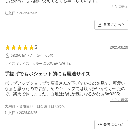
さらに表示
注文日：2026/05/06
参考になった
5
2025/08/29
0825C&Aさん
女性
60代
サイズ:Sサイズ | カラー:CLOVER WHITE
手提げでもポシェット的にも最適サイズ
ポップアップショップで店員さんが下げているのを見て、可愛い
なぁと思ったのですが、そのショップでは取り扱いがなかったの
で、楽天で探しました。白地は汚れが気になるかなぁ&#8265;と
も思いましたが、小さいので大丈夫かな？
さらに表示
四葉の柄が幸運を呼んでくれそうです。
実用品・普段使い｜自分用｜はじめて
ちょっとお買い物！の時に、お財布とカードケース、ハンドタオ
注文日：2025/08/25
ル、スマホを入れておくのにバッチリなサイズだと思います。
参考になった