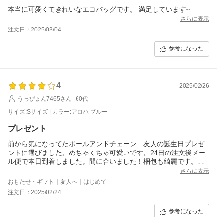
本当に可愛くてきれいなエコバッグです。 満足しています~
さらに表示
注文日：2025/03/04
参考になった
4
2025/02/26
うっぴょん7465さん
60代
サイズ:Sサイズ | カラー:アロハ ブルー
プレゼント
前から気になってたボールアンドチェーン…友人の誕生日プレゼ
ントに選びました。めちゃくちゃ可愛いです。24日の注文後メー
ル便で本日到着しました。間に合いました！梱包も綺麗です。自
分用にも悩み中です。
さらに表示
おもたせ・ギフト｜友人へ｜はじめて
注文日：2025/02/24
参考になった