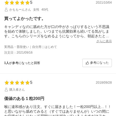
5
2021/10/04
かももーんさん
女性
40代
買ってよかったです。
キャンディなのに舐めた方が口の中がさっぱりするという不思議
を始めて体験しました。いつまでも抗菌効果も続いてる気がしま
す。こちらのシリーズをなめるようになってから、朝起きたとき
に喉が痛いということが無くなりました。自身で効果が感じられ
さらに表示
ましたので、帰宅後の孫たちにもなめさせてます。色々な製品が
実用品・普段使い｜自分用｜はじめて
ありますが、効果が無かったり、虫歯になったりしたら嫌なの
注文日：2021/09/16
で、成分をきちんと見て購入するのをお勧めします。なので私は
こちらの製品に落ち着きました。高価ではありますが、健康には
参考になった
1人
が参考になったと回答
変えられませんので、出来るだけリピートしたいと思います。
5
2018/09/28
購入者さん
価値のある１粒200円
喉に違和感があり注文。すぐに届きました！一粒200円以上...！！
と思いながら舐めてみると（すぐではありませんが）いつの間に
か症状がましになって翌朝にはほぼ治っている！さすがマヌカハ