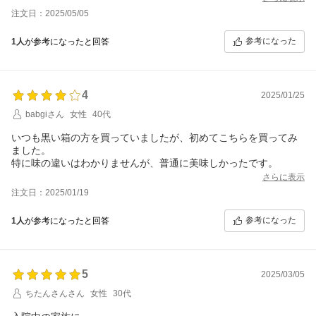
これはツルッとした飴で気に入っています。
注文日：2025/05/05
参考になった
1人
が参考になったと回答
4
2025/01/25
babgiさん
女性
40代
いつも黒い箱の方を買っていましたが、初めてこちらを買ってみ
ました。
特に味の違いはわかりませんが、普通に美味しかったです。
さらに表示
注文日：2025/01/19
参考になった
1人
が参考になったと回答
5
2025/03/05
ちたんさんさん
女性
30代