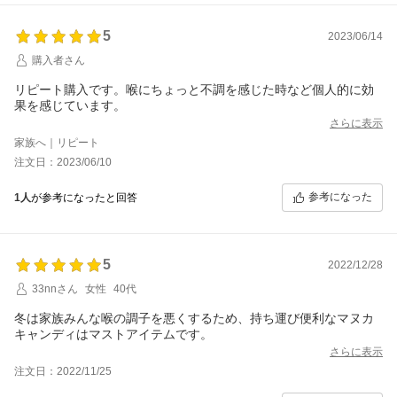
本当に、ありがとうございました。
心から感謝を込めて。
5
◯追記
2023/06/14
咳や鼻水が出始めた初期の状態で、1粒舐めると落ち着くそうで
購入者さん
す。
リピート購入です。喉にちょっと不調を感じた時など個人的に効
果を感じています。
さらに表示
家族へ｜リピート
注文日：2023/06/10
参考になった
1人
が参考になったと回答
5
2022/12/28
33nnさん
女性
40代
冬は家族みんな喉の調子を悪くするため、持ち運び便利なマヌカ
キャンディはマストアイテムです。
さらに表示
注文日：2022/11/25