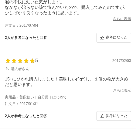
喉の不快に効いた気がします。
なかなか治らない咳で悩んでいたので、購入してみたのですが、
少しばかり良くなったように思います。
瓶に入ったものにしようか迷ったのですが、マヌカハニーという
さらに表示
となかなか高価なものなので、まず、こちらで試してみようと思
注文日：2017/07/04
いました。
味がおいしく、とても食べやすいキャンディだと思いました。
参考になった
2人
が参考になったと回答
持ち歩きにも、とても良いと思います。
UMF+15も良いですね。
5
2017/02/03
購入者さん
15+にひかれ購入しました！美味しい(^q^)し、１個の粒が大きめ
だと思います。
さらに表示
実用品・普段使い｜自分用｜はじめて
注文日：2017/01/31
参考になった
2人
が参考になったと回答