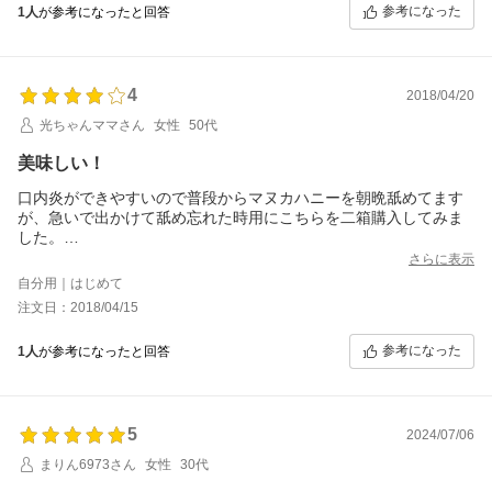
参考になった
1人
が参考になったと回答
4
2018/04/20
光ちゃんママさん
女性
50代
美味しい！
口内炎ができやすいので普段からマヌカハニーを朝晩舐めてます
が、急いで出かけて舐め忘れた時用にこちらを二箱購入してみま
した。
すごく美味しくてどんどん食べたくなります。
さらに表示
お高いので毎日は食べられませんが、カバンに入ってると安心で
自分用｜はじめて
きるので、少なくなったらまた購入しようと思います。
注文日：2018/04/15
参考になった
1人
が参考になったと回答
5
2024/07/06
まりん6973さん
女性
30代