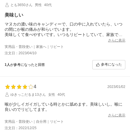
とも3650さん
男性
40代
美味しい
マヌカの濃い味のキャンディーで、口の中に入れていたら、いつ
の間にか喉の痛みが和らいでいます。
美味しくて食べやすいです。いつもリピートしていて、家族で愛
用しています。
さらに表示
実用品・普段使い｜家族へ｜リピート
注文日：2023/04/10
参考になった
1人
が参考になったと回答
4
2023/01/02
ゆきっこだるま13さん
女性
40代
喉が少しイガイガしている時とかに舐めます。美味しいし。喉に
良いのでリピしてます。
さらに表示
実用品・普段使い｜自分用｜リピート
注文日：2022/12/25