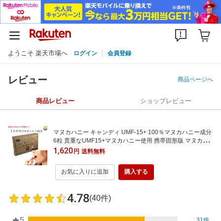
ようこそ 楽天市場へ
ログイン
会員登録
レビュー
商品ページへ
商品レビュー
ショップレビュー
マヌカハニー キャンディ UMF-15+ 100％マヌカハニー成分
6粒 貴重なUMF15+マヌカハニー使用 携帯固形版 マヌカハ
ニー マヌカ のど飴 ドロップ アメ 飴 あめ キャンディー
1,620
円
送料無料
お気に入りに追加
購入する
4.78
(40件)
5
31件