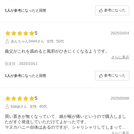
参考になった
1人
が参考になったと回答
5
2025/10/24
あんちゃん0444さん
女性
50代
義父がこれを舐めると風邪がひきにくくなるようです。
さらに表示
注文日：2025/10/11
参考になった
1人
が参考になったと回答
5
2025/05/08
babgiさん
女性
40代
買い置きが無くなっていて、娘が喉が痛いというので購入しまし
たがすぐ発送していただけてよかったです。
マヌカハニー自体はあるのですが、シャリシャリしてしまってい
るので嫌がられます。
さらに表示