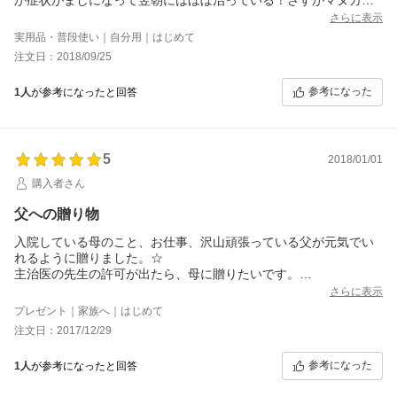
ニー！病院に行ってお金を払って他人から菌を貰うリスクを背負
さらに表示
うより、価値がある1600円の使い方でした。
実用品・普段使い｜自分用｜はじめて
.
注文日：2018/09/25
ちなみに届くまでは家にある、アメリカ産オーガニックハニーを
舐めて凌いでいました。が、すぐ悪化はしないが段々と悪くなっ
参考になった
1人
が参考になったと回答
ていってる感じがありました。騙し騙し凌いでいるけど、このま
まいけば、いよいよ明日には酷くなるかなーという所で注文→届
いて→舐めてみると→数時間で！という訳じゃないですが、気が
付くとましになってました。そして、それ以上の悪化はありませ
んでした！一粒でこれは凄い。
5
2018/01/01
.
購入者さん
次は何箱か買ってストックしておきます。値段が高い以外のデメ
リットと呼べるものがない。体の中に不自然なものを入れたくな
父への贈り物
い自然派の人には強くおすすめ。
.
入院している母のこと、お仕事、沢山頑張っている父が元気でい
ちなみに以前UMF１０の黒い箱のものを注文しましたが完全に喉
れるように贈りました。☆
がやられた状態だったからか、あまり効きが分かりませんでし
主治医の先生の許可が出たら、母に贈りたいです。
た。やはり初期の段階で+UMFが高い方がいいと実感しました。
年末にご注文した際、渡店長さん大変お世話になりました。
さらに表示
もう少し安ければ。。
31日にポストに届いて、元旦の今朝1粒口の中で溶かすようにゆっ
プレゼント｜家族へ｜はじめて
くり舐めたそうです。
注文日：2017/12/29
初めてでしたが、美味しかったと喜んでいました。^ - ^
30分から1時間、抗菌作用が高いマヌカハニーさんに守られます
参考になった
1人
が参考になったと回答
ね。
免疫力も。