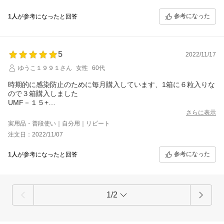
参考になった
1人
が参考になったと回答
5
2022/11/17
ゆうこ１９９１さん
女性
60代
時期的に感染防止のために毎月購入しています、1箱に６粒入りな
ので３箱購入しました
UMF－１５+
MGO 500+が良くリピーターです
さらに表示
これからもよろしくお願いいたします
実用品・普段使い｜自分用｜リピート
注文日：2022/11/07
参考になった
1人
が参考になったと回答
1/2