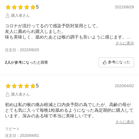
5
2022/08/29
購入者さん
コロナが流行ってるので感染予防対策用として。
友人に薦められ購入しました。
味も美味しく、舐めたあとは喉の調子も良いように感じます。ち
ょっと喉が痛いかな？という時に舐めると良さそう。あると安心
さらに表示
できるので、また購入しようと思ってます。
注文日：2022/08/20
参考になった
2人
が参考になったと回答
5
2020/04/02
購入者さん
初めは私の喉の痛み軽減と口内炎予防の為でしたが、高齢の母が
とても気に入って毎晩1粒舐めるようになった為定期的に購入して
います。深みのある味で本当に美味しいです。
さらに表示
リピート
注文日：2020/04/01