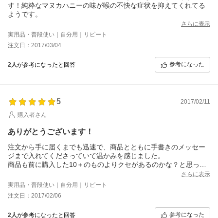
す！純粋なマヌカハニーの味が喉の不快な症状を抑えてくれてる
ようです。
さらに表示
実用品・普段使い｜自分用｜リピート
注文日：2017/03/04
参考になった
2人
が参考になったと回答
5
2017/02/11
購入者さん
ありがとうございます！
注文から手に届くまでも迅速で、商品とともに手書きのメッセー
ジまで入れてくださっていて温かみを感じました。
商品も前に購入した10＋のものよりクセがあるのかな？と思って
いましたが気にならず、おいしくいただきました。また購入させ
さらに表示
ていただきたいと思います♪
実用品・普段使い｜自分用｜リピート
注文日：2017/02/06
参考になった
2人
が参考になったと回答