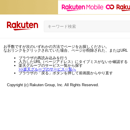
お手数ですが次のいずれかの方法でページをお探しください。
なおリンクをクリックされていた場合、ページが削除された、またはURL
ブラウザの再読み込みを行う
入力したURL（ページアドレス）にタイプミスがないか確認する
楽天グループのサービス一覧から探す
>>
楽天グループのサービス一覧へ
ブラウザの「戻る」ボタンを押して前画面からやり直す
Copyright (c) Rakuten Group, Inc. All Rights Reserved.