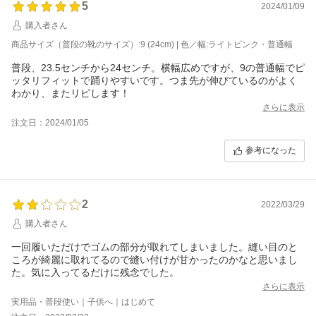
5
2024/01/09
購入者さん
商品サイズ（普段の靴のサイズ）:9 (24cm) | 色／幅:ライトピンク・普通幅
普段、23.5センチから24センチ。横幅広めですが、9の普通幅でピ
ッタリフィットで踊りやすいです。つま先が伸びているのがよく
わかり、またリピします！
さらに表示
注文日：2024/01/05
参考になった
2
2022/03/29
購入者さん
一回履いただけでゴムの部分が取れてしまいました。縫い目のと
ころが綺麗に取れてるので縫い付けが甘かったのかなと思いまし
た。気に入ってるだけに残念でした。
さらに表示
実用品・普段使い｜子供へ｜はじめて