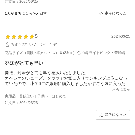
注文日：2022/09/25
参考になった
1人
が参考になったと回答
5
2024/03/25
みすら2217さん
女性
40代
商品サイズ（普段の靴のサイズ）:8 (23cm) | 色／幅:ライトピンク・普通幅
発送がとても早い！
発送、到着がとても早く感激いたしました。
カペジオのシューズ、クララでお気に入りランキング上位になっ
ていたので、小学6年の娘用に購入しましたがすごく気に入ったみ
たいです。
さらに表示
普段23.5のスニーカーを履いているのですが、
実用品・普段使い｜子供へ｜はじめて
サイズ8にしてみました。今ピッタリとのことでしたので、次は8.
注文日：2024/03/23
5を購入しようと思います。
参考になった