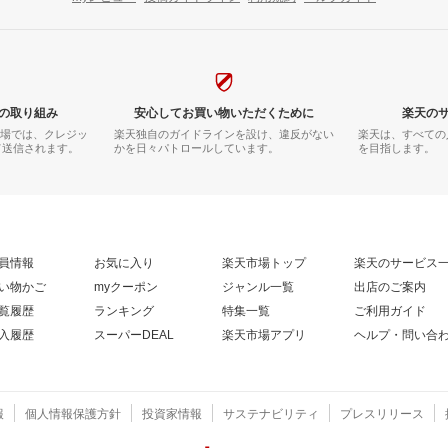
の取り組み
安心してお買い物いただくために
楽天の
市場では、クレジッ
楽天独自のガイドラインを設け、違反がない
楽天は、すべての
て送信されます。
かを日々パトロールしています。
を目指します。
員情報
お気に入り
楽天市場トップ
楽天のサービス
い物かご
myクーポン
ジャンル一覧
出店のご案内
覧履歴
ランキング
特集一覧
ご利用ガイド
入履歴
スーパーDEAL
楽天市場アプリ
ヘルプ・問い合
報
個人情報保護方針
投資家情報
サステナビリティ
プレスリリース