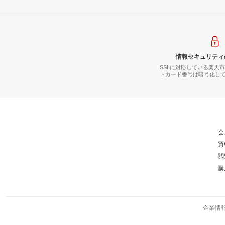
情報セキュリティ
SSLに対応している楽天
トカード番号は暗号化し
会
買
閲
購
企業情