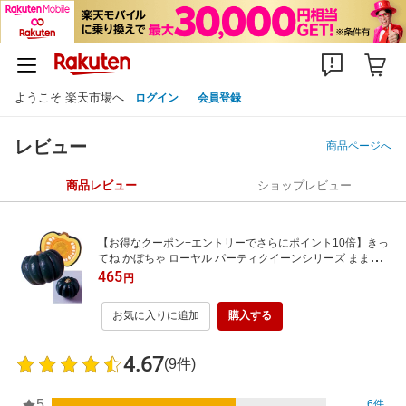
ようこそ 楽天市場へ
ログイン
会員登録
レビュー
商品ページへ
商品レビュー
ショップレビュー
【お得なクーポン+エントリーでさらにポイント10倍】きっ
てね かぼちゃ ローヤル パーティクイーンシリーズ ままごと
食材 野菜 やさい クリスマス
465
円
お気に入りに追加
購入する
4.67
(9件)
5
6件