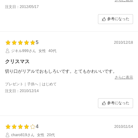
プレゼント用に包装もしてもらいました。
注文日：2012/05/17
参考になった
5
2010/12/18
ジキル999さん
女性
40代
クリスマス
切り口がリアルでおもしろいです。とてもかわいいです。
さらに表示
プレゼント｜子供へ｜はじめて
注文日：2010/12/14
参考になった
4
2010/11/14
charo819さん
女性
20代