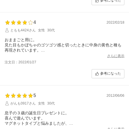
参考になった
4
2022/02/18
ともも4424さん
女性
30代
おままごと用に。
見た目もかぼちゃのゴツゴツ感と切ったときに中身の黄色と種も
再現されています。
こちらも他のシリーズ同様に商品にタグが直接縫い付けられてる
さらに表示
状態なのでタグを切ったときにワイヤーが少し残ってしまうのが
注文日：2022/01/27
心残りです。
参考になった
5
2012/06/06
がんも0917さん
女性
30代
息子の３歳の誕生日プレゼントに。
喜んで遊んでいます。
マグネットタイプと悩みましたが、
マジックテープの切れる音がいいですね。
さらに表示