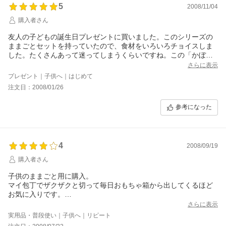
5
2008/11/04
購入者さん
友人の子どもの誕生日プレゼントに買いました。このシリーズの
ままごとセットを持っていたので、食材をいろいろチョイスしま
した。たくさんあって迷ってしまうくらいですね。この「かぼち
ゃ」は半分に切ると種まであってリアル！
さらに表示
プレゼント｜子供へ｜はじめて
注文日：2008/01/26
参考になった
4
2008/09/19
購入者さん
子供のままごと用に購入。
マイ包丁でザクザクと切って毎日おもちゃ箱から出してくるほど
お気に入りです。
ただ、マジックテープが一度ざくっと切っただけではずれること
さらに表示
が、りんごと大根でおこりました。
実用品・普段使い｜子供へ｜リピート
あまりにも簡単に外れることが気になりました。