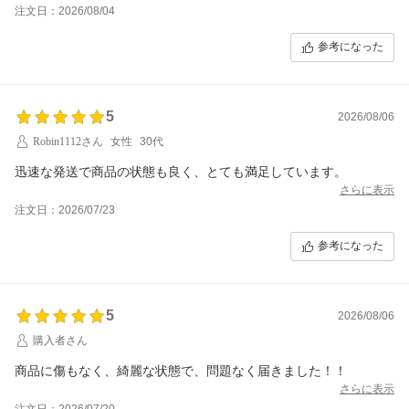
注文日：2026/08/04
参考になった
5
2026/08/06
Robin1112さん
女性
30代
迅速な発送で商品の状態も良く、とても満足しています。
さらに表示
注文日：2026/07/23
参考になった
5
2026/08/06
購入者さん
商品に傷もなく、綺麗な状態で、問題なく届きました！！
さらに表示
注文日：2026/07/20