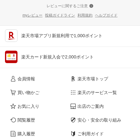
レビューに関するご注意
myレビュー
投稿ガイドライン
利用規約
ヘルプガイド
楽天市場アプリ新規利用で1,000ポイント
楽天カード新規入会で2,000ポイント
会員情報
楽天市場トップ
買い物かご
楽天のサービス一覧
お気に入り
出店のご案内
閲覧履歴
安心・安全の取り組み
購入履歴
ご利用ガイド