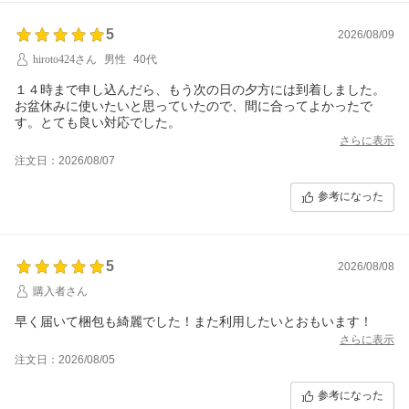
5
2026/08/09
hiroto424さん
男性
40代
１４時まで申し込んだら、もう次の日の夕方には到着しました。
お盆休みに使いたいと思っていたので、間に合ってよかったで
す。とても良い対応でした。
さらに表示
注文日：2026/08/07
参考になった
5
2026/08/08
購入者さん
早く届いて梱包も綺麗でした！また利用したいとおもいます！
さらに表示
注文日：2026/08/05
参考になった