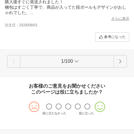
購入後すぐに発送されました！
梱包はすごく丁寧で、商品が入ってた段ボールもデザインがおし
ゃれでした。
また必要なキッチングッズがあれば購入したいと思います
さらに表示
注文日：2026/08/01
参考になった
1/100
お客様のご意見をお聞かせください
このページは役に立ちましたか？
役に立たなかった
役に立った