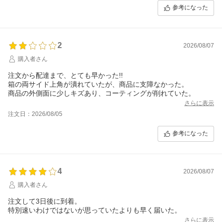
参考になった
2
2026/08/07
購入者さん
注文から配達まで、とても早かった!!
箱の両サイド上角が潰れていたが、商品に支障なかった。
商品の外側面に少しキズあり、コーティングが削れていた。
さらに表示
注文日：2026/08/05
参考になった
4
2026/08/07
購入者さん
注文して3日後に到着。
特別速いわけではないが思っていたよりも早く届いた。
さらに表示