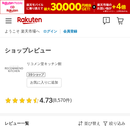
ようこそ 楽天市場へ
ログイン
会員登録
ショップレビュー
リコメン堂キッチン館
お気に入りに追加
4.73
(8,570件)
レビュー一覧
並び替え
絞り込み