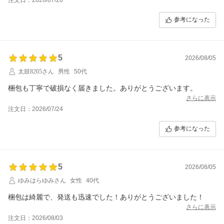
参考になった
5
2026/08/05
太鼓8205さん
男性
50代
梱包も丁寧で破損なく届きました。ありがとうございます。
さらに表示
注文日：2026/07/24
参考になった
5
2026/08/05
ゆみはらゆみさん
女性
40代
梱包は綺麗で、発送も迅速でした！ありがとうございました！
さらに表示
注文日：2026/08/03