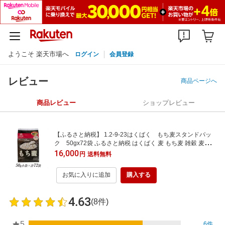
ようこそ 楽天市場へ
ログイン
会員登録
レビュー
商品ページへ
商品レビュー
ショップレビュー
【ふるさと納税】 1.2-9-23はくばく もち麦スタンドパッ
ク 50gx72袋 ふるさと納税 はくばく 麦 もち麦 雑穀 麦ごは
ん 大麦 おすすめ 山梨県 南アルプス市 送料無料 ALPAN007
16,000
円
送料無料
お気に入りに追加
購入する
4.63
(8件)
5
6件