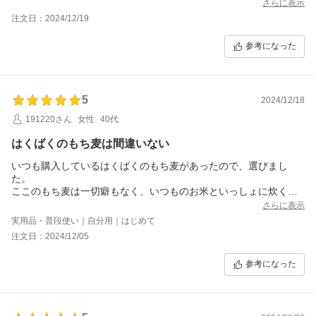
さらに表示
注文日：2024/12/19
参考になった
5
2024/12/18
191220さん
女性
40代
はくばくのもち麦は間違いない
いつも購入しているはくばくのもち麦があったので、選びまし
た。
ここのもち麦は一切癖もなく、いつものお米といっしょに炊くだ
けでもちもちした食感も栄養素もアップする優れものです。
さらに表示
ずっと購入し続けてきましたので、これからはふるさと納税でゲ
実用品・普段使い｜自分用｜はじめて
ットします。
注文日：2024/12/05
参考になった