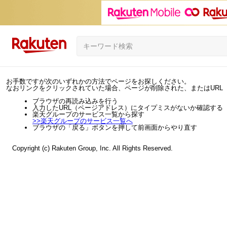
お手数ですが次のいずれかの方法でページをお探しください。
なおリンクをクリックされていた場合、ページが削除された、またはURL
ブラウザの再読み込みを行う
入力したURL（ページアドレス）にタイプミスがないか確認する
楽天グループのサービス一覧から探す
>>
楽天グループのサービス一覧へ
ブラウザの「戻る」ボタンを押して前画面からやり直す
Copyright (c) Rakuten Group, Inc. All Rights Reserved.