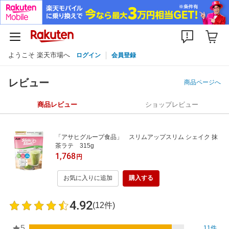
ようこそ 楽天市場へ
ログイン
会員登録
レビュー
商品ページへ
商品レビュー
ショップレビュー
「アサヒグループ食品」 スリムアップスリム シェイク 抹
茶ラテ 315g
1,768
円
お気に入りに追加
購入する
4.92
(12件)
5
11件