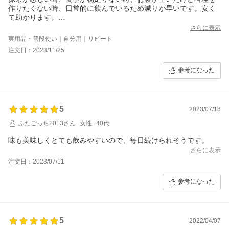
作りたくない時、日常的に飲んでいるため減りが早いです。安く
て助かります。
今までお湯や牛乳で溶かす粉の抹茶飲料を何商品も試しています
さらに表示
が甘すぎるのが多く「これじゃない」という気持ちでしたが、今
実用品・普段使い｜自分用｜リピート
はベスト抹茶飲料（粉）を見つけた気持ちでリピート中。
注文日：2023/11/25
ホットで楽しんでいます。
参考になった
5
2023/07/18
ふたごっち2013さん
女性
40代
味も美味しくとても飲みやすいので、毎日続けられそうです。
さらに表示
注文日：2023/07/11
参考になった
5
2022/04/07