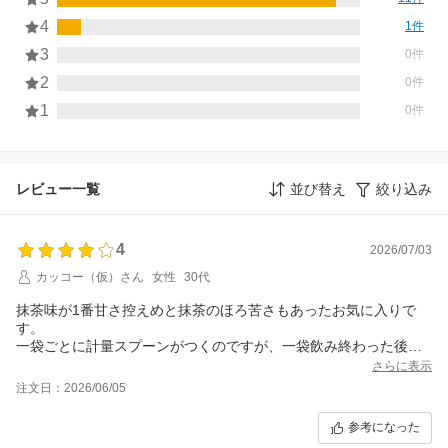
4
1件
3
0件
2
0件
1
0件
レビュー一覧
並び替え
絞り込み
4
2026/07/03
カッコー（仮）さん
女性
30代
抹茶味が1番甘さ控えめと抹茶のほろ苦さもあったお気に入りで
す。
一袋ごとに計量スプーンがつくのですが、一袋飲み終わった後
に、他の計量にも使えるので重宝してます。
さらに表示
注文日：2026/06/05
参考になった