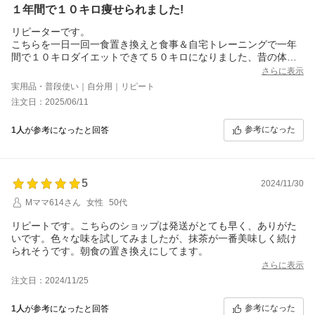
１年間で１０キロ痩せられました!
リピーターです。
こちらを一日一回一食置き換えと食事＆自宅トレーニングで一年
間で１０キロダイエットできて５０キロになりました、昔の体重
に戻れて嬉しいです。
さらに表示
いまも体重キープのため愛飲継続しています。
実用品・普段使い｜自分用｜リピート
迅速なご対応に感謝します、とても信頼できるショップさまで
注文日：2025/06/11
す。
参考になった
1人
が参考になったと回答
5
2024/11/30
Mママ614さん
女性
50代
リピートです。こちらのショップは発送がとても早く、ありがた
いです。色々な味を試してみましたが、抹茶が一番美味しく続け
られそうです。朝食の置き換えにしてます。
さらに表示
注文日：2024/11/25
参考になった
1人
が参考になったと回答