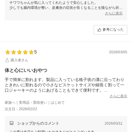
チワワちゃんが気に入ってくれたようで安心しました。
少しでも腸内環境が整い、皮膚炎の症状が良くなることを陰ながら祈っ
ております。
さらに表示
参考になった
5
2026/03/05
購入者さん
体と心にいいおやつ
手で簡単に割れます。製品に入っている格子状の溝に沿ってわり
ときれいに割れるので小さなビスケットサイズや細長く割って一
口ジャーキーのようにあげることもできて便利です。
さらに表示
寝たきりの老犬の鼻先に持っていってもきちんと匂いに反応して
家族へ｜実用品・普段使い｜はじめて
口を開けて食べてくれますが、缶詰めのグリーントライプに比べ
注文日：2026/02/22
るとかなり控えめな匂いです。
少なくとも部屋中に充満するようなことはありませんが、寝たき
りのおじいちゃんだけにあげたくても近くで寝ている若者達には
ショップからのコメント
2026/03/11
バレてしまうことがあります。
この度は当店をご利用いただきありがとうございます。