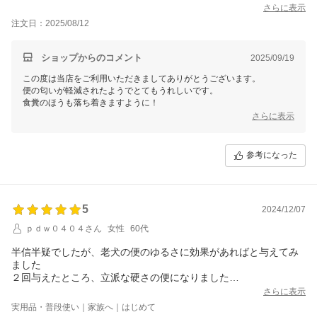
ました。だんだんと食糞に効果がでてくれたらと期待していま
さらに表示
す。
注文日：2025/08/12
ショップからのコメント
2025/09/19
この度は当店をご利用いただきましてありがとうございます。
便の匂いが軽減されたようでとてもうれしいです。
食糞のほうも落ち着きますように！
さらに表示
参考になった
5
2024/12/07
ｐｄｗ０４０４さん
女性
60代
半信半疑でしたが、老犬の便のゆるさに効果があればと与えてみ
ました
２回与えたところ、立派な硬さの便になりました
臭いはやはり強烈です
さらに表示
実用品・普段使い｜家族へ｜はじめて