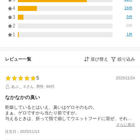
4
16件
3
5件
2
0件
1
1件
レビュー一覧
並び替え
絞り込み
5
2025/11/24
あぶ＿３さん
男性
60代
なかなかの臭い
乾燥しているとはいえ、臭いはゲロそのもの。
まぁ、ゲロですから当たり前ですが。
与えるときは、折って指で崩してウエットフードに混ぜ、それに
振り掛けて完成。
さらに表示
指についた臭いは洗えば落ちます。
注文日：2025/11/13
ご近所さんは、冷凍を使っているそうで、家の中で解凍する時は