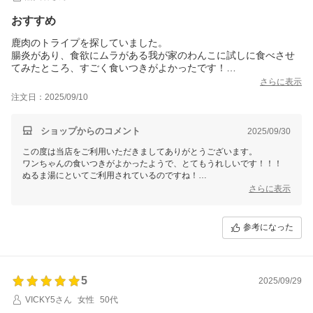
おすすめ
鹿肉のトライプを探していました。
腸炎があり、食欲にムラがある我が家のわんこに試しに食べさせ
てみたところ、すごく食いつきがよかったです！
生もあるみたいですが、管理が大変そうなのでドライが好みで
さらに表示
す。
注文日：2025/09/10
グリーントライプは、ぬるま湯にといて、フードも一緒にふやか
してあげています。
ショップからのコメント
2025/09/30
この度は当店をご利用いただきましてありがとうございます。
ワンちゃんの食いつきがよかったようで、とてもうれしいです！！！
ぬるま湯にといてご利用されているのですね！
とてもいいですね♪
さらに表示
参考になった
5
2025/09/29
VICKY5さん
女性
50代