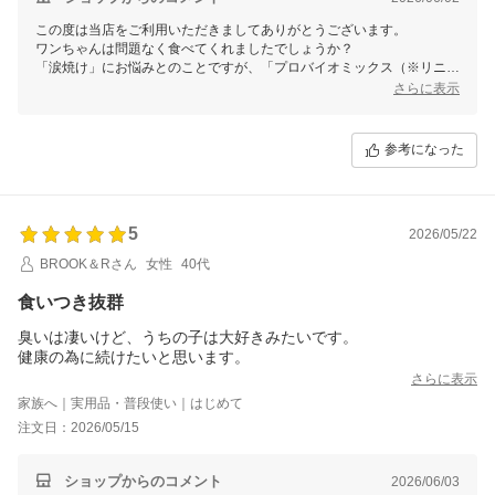
この度は当店をご利用いただきましてありがとうございます。
ワンちゃんは問題なく食べてくれましたでしょうか？
「涙焼け」にお悩みとのことですが、「プロバイオミックス（※リニュ
ーアル予定）」や「デトックスエイド」いう商品もお勧めです。
さらに表示
お試し商品もございますでの、ワンちゃんに合うものを探してみてくだ
さいね！
参考になった
5
2026/05/22
BROOK＆Rさん
女性
40代
食いつき抜群
臭いは凄いけど、うちの子は大好きみたいです。
健康の為に続けたいと思います。
さらに表示
家族へ｜実用品・普段使い｜はじめて
注文日：2026/05/15
ショップからのコメント
2026/06/03