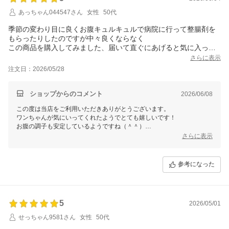
あっちゃん044547さん
女性
50代
季節の変わり目に良くお腹キュルキュルで病院に行って整腸剤を
もらったりしたのですが中々良くならなく
この商品を購入してみました、届いて直ぐにあげると気に入って
くれたようで喜んで食べてくれました。その後お腹キュルキュル
さらに表示
が治まってます。
注文日：2026/05/28
うちの子にはあったみたいです。
ショップからのコメント
2026/06/08
この度は当店をご利用いただきありがとうございます。
ワンちゃんが気にいってくれたようでとても嬉しいです！
お腹の調子も安定しているようですね（＾＾）
引き続き良い状態が続きますように！
さらに表示
参考になった
5
2026/05/01
せっちゃん9581さん
女性
50代