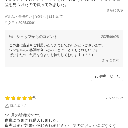
産を見つけたので買ってみました。
トライプの匂いは独特ですが、綺麗なうんちも出るし、体調も良
さらに表示
いので、これからも続けたいと思います。
実用品・普段使い｜家族へ｜はじめて
注文日：2025/09/01
ショップからのコメント
2025/09/26
この度は当店をご利用いただきましてありがとうございます。
ワンちゃんの体調が良いとのことで、とてもうれしいです！
ぜひまたのご利用を心よりお待ちしております（＾＾）
さらに表示
参考になった
5
2025/08/25
購入者さん
4ヶ月の雑種犬です。
食糞に悩まされ購入しました。
食糞はまだ効果が感じられませんが、便のにおいがほぼなくなり