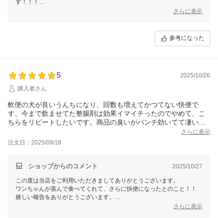
す！！！
ぜひまたのご利用を心よりお待ちしております♪
さらに表示
参考になった
5
2025/10/26
購入者さん
軟便の犬が良いうんちになり、回数も増えてかつてない快便で
す。今まで飲ませてた整腸剤は効果イマイチったのでやめて、こ
ちらをリピートしたいです。商品の臭いがパンチ効いてて凄いで
すが、袋にいる間は大丈夫。あげる時だけ息を止めて食べさせま
さらに表示
す。偏食の犬も喜んで食べてます。
注文日：2025/09/18
ショップからのコメント
2025/10/27
この度は当店をご利用いただきましてありがとうございます。
ワンちゃんが喜んで食べてくれて、さらに快便になったとのこと！！
嬉しい報告をありがとうございます。
引き続きご愛用いただければ幸いです（＾＾）
さらに表示