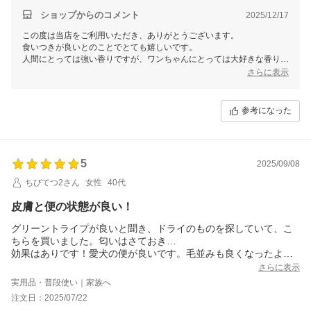
換気扇全開でゴム手必須とか。
それに比べたら天国だ笑っていました。
ショップからのコメント
2025/12/17
食いつきは物凄く良いです。
この度は当店をご利用いただき、ありがとうございます。
イタリアングレイハウンドの子犬なので、餌に混ぜる量も少なく
食いつきが良いとのことでとても嬉しいです。
済むので助かります。
人間にとっては強い香りですが、ワンちゃんにとっては大好きな香りみ
たいですね。
さらに表示
参考になった
5
2025/09/08
ちびてつ2さん
女性
40代
皮膚と便の状態が良い！
グリーントライプが良いと聞き、ドライのものを探していて、こ
ちらを買いました。匂いはさておき…
効果はありです！愛犬の便が良いです。毛並みも良くなったよう
に思います。昨年まで今の季節、ブツブツ等で肌トラブルがあっ
さらに表示
たように思いますが、今のところ異常無しです。グリーントライ
実用品・普段使い｜家族へ
プのおかげかなぁ～と思っています。格子状に切れ目があるの
注文日：2025/07/22
で、1回1マス分フードに混ぜています。