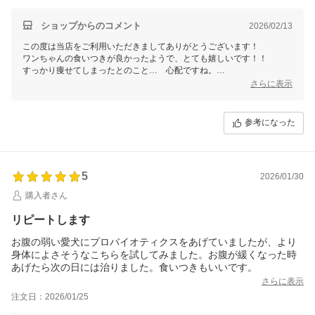
ショップからのコメント
2026/02/13
この度は当店をご利用いただきましてありがとうございます！
ワンちゃんの食いつきが良かったようで、とても嬉しいです！！
すっかり痩せてしまったとのこと… 心配ですね。
腸内環境が良くなり、食欲が少しでも戻りますように。
さらに表示
参考になった
5
2026/01/30
購入者さん
リピートします
お腹の弱い愛犬にプロバイオティクスをあげていましたが、より
身体によさそうなこちらを試してみました。お腹が緩くなった時
あげたら次の日には治りました。食いつきもいいです。
さらに表示
注文日：2026/01/25