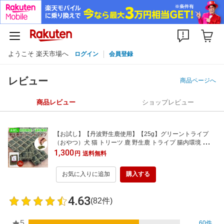
ようこそ 楽天市場へ
ログイン
会員登録
レビュー
商品ページへ
商品レビュー
ショップレビュー
【お試し】【丹波野生鹿使用】【25g】グリーントライプ
（おやつ）犬 猫 トリーツ 鹿 野生鹿 トライプ 腸内環境 腸活
発酵 酵素 乳酸菌 必須脂肪酸 ジビエ 国産 無添加 低温乾燥 便
1,300
円
送料無料
秘 下痢 食欲不振 水を飲まない アレルギー 毛艶 ご褒美 トレ
ーニング 低脂肪 低アレルゲン
お気に入りに追加
購入する
4.63
(82件)
5
60件