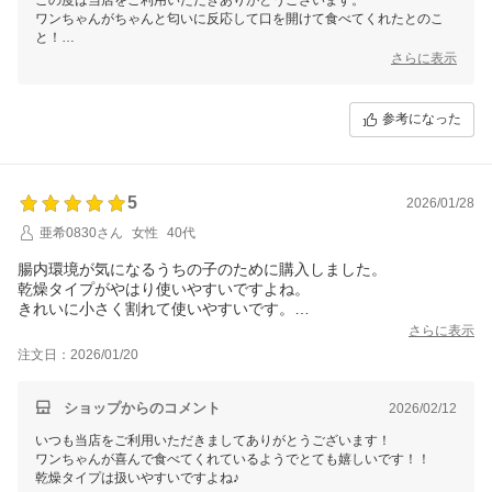
ワンちゃんがちゃんと匂いに反応して口を開けて食べてくれたとのこ
と！
安心しました（＾＾）
さらに表示
ウェットのものに比べると控えめな匂いかもしれませんが、若者たちに
はばれちゃいますよね（笑）
参考になった
かわいらしいエピソードをありがとうございます。
5
2026/01/28
亜希0830さん
女性
40代
腸内環境が気になるうちの子のために購入しました。
乾燥タイプがやはり使いやすいですよね。
きれいに小さく割れて使いやすいです。
うちの子も喜んで食べてくれます
さらに表示
注文日：2026/01/20
ショップからのコメント
2026/02/12
いつも当店をご利用いただきましてありがとうございます！
ワンちゃんが喜んで食べてくれているようでとても嬉しいです！！
乾燥タイプは扱いやすいですよね♪