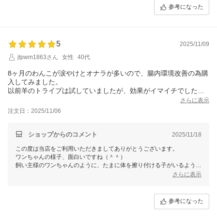
参考になった
5
2025/11/09
jtpwm1863さん
女性
40代
8ヶ月のわんこが涙やけとオナラが多いので、腸内環境改善の為購
入してみました。
以前羊のトライプは試していましたが、効果がイマイチでした。
今回は鹿のトライプとの事でちぎってあげてみた所、口から吐き
さらに表示
出し、身体を擦りつけて興奮していました。もう一頭も同じ事し
注文日：2025/11/06
てました。笑
最後は食べてましたが、面白かったです。
様子を見てリピートするかもしれません。
ショップからのコメント
2025/11/18
匂いは臭いですが、羊、牛のトライプとは違う臭さですね。
この度は当店をご利用いただきましてありがとうございます。
ワンちゃんの様子、面白いですね（＾＾）
飼い主様のワンちゃんのように、たまに体を擦り付ける子がいるようで
す（＾＾）
さらに表示
参考になった