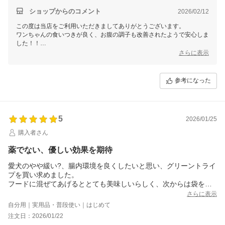
ショップからのコメント
2026/02/12
この度は当店をご利用いただきましてありがとうございます。
ワンちゃんの食いつきが良く、お腹の調子も改善されたようで安心しま
した！！
腸内環境を整えることはとても大事ですよね♪
さらに表示
これからもご愛用いただければ幸いです！
参考になった
5
2026/01/25
購入者さん
薬でない、優しい効果を期待
愛犬のやや緩い?、腸内環境を良くしたいと思い、グリーントライ
プを買い求めました。
フードに混ぜてあげるととても美味しいらしく、次からは袋を開
けると急いでやってきます。
さらに表示
優しく効果が出るといいなぁと思っています。
自分用｜実用品・普段使い｜はじめて
注文日：2026/01/22