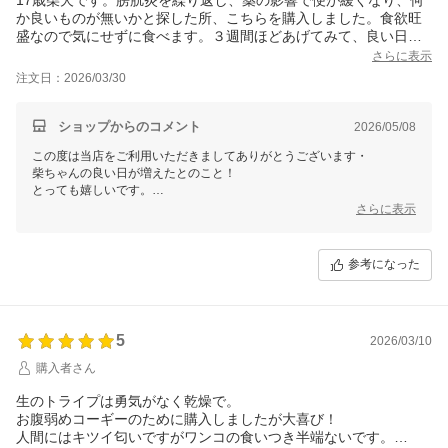
か良いものが無いかと探した所、こちらを購入しました。食欲旺
盛なので気にせずに食べます。３週間ほどあげてみて、良い日が
増えました。
さらに表示
続けてあげたい商品です。
注文日：2026/03/30
ショップからのコメント
2026/05/08
この度は当店をご利用いただきましてありがとうございます・
柴ちゃんの良い日が増えたとのこと！
とっても嬉しいです。
引き続きご愛用を頂ければ幸いです（＾＾）
さらに表示
参考になった
5
2026/03/10
購入者さん
生のトライプは勇気がなく乾燥で。
お腹弱めコーギーのために購入しましたが大喜び！
人間にはキツイ匂いですがワンコの食いつき半端ないです。