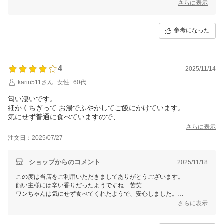
さらに表示
参考になった
4
2025/11/14
karin511さん
女性
60代
匂い凄いです。
細かくちぎって お湯でふやかしてご飯にかけています。
気にせず普通に食べていますので、
犬には好ましいのかもしれません。
さらに表示
が、人間には辛い…。
注文日：2025/07/27
ショップからのコメント
2025/11/18
この度は当店をご利用いただきましてありがとうございます。
飼い主様には辛い香りだったようですね…苦笑
ワンちゃんは気にせず食べてくれたようで、安心しました。
腸内環境を整えるのにおすすめですので、ご活用いただければ幸いです
さらに表示
（＾＾）