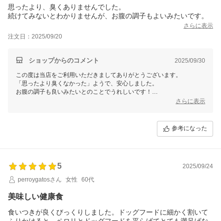
思ったより、臭くありませんでした。
続けてみないとわかりませんが、お腹の調子もよいみたいです。
さらに表示
注文日：2025/09/20
ショップからのコメント
2025/09/30
この度は当店をご利用いただきましてありがとうございます。
「思ったより臭くなかった」ようで、安心しました。
お腹の調子も良いみたいとのことでうれしいです！
ぜひご活用いただければ幸いです（＾＾）
さらに表示
参考になった
5
2025/09/24
perroygatosさん
女性
60代
美味しい健康食
食いつきが良くびっくりしました。ドッグフードに細かく割いて
ふりかけると、ペロリとドッグフードを平らげてとても満足げな