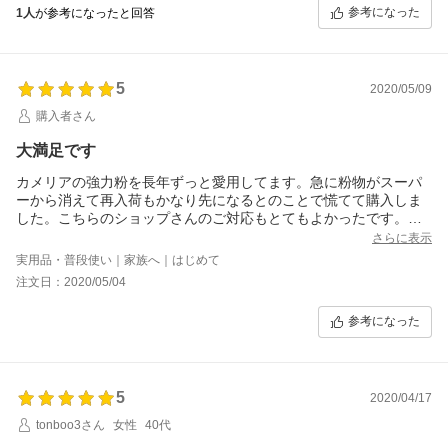
参考になった
1人
が参考になったと回答
5
2020/05/09
購入者さん
大満足です
カメリアの強力粉を長年ずっと愛用してます。急に粉物がスーパ
ーから消えて再入荷もかなり先になるとのことで慌てて購入しま
した。こちらのショップさんのご対応もとてもよかったです。あ
りがとうございました。
さらに表示
実用品・普段使い｜家族へ｜はじめて
注文日：2020/05/04
参考になった
5
2020/04/17
tonboo3さん
女性
40代