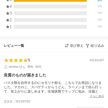
4
0件
3
0件
2
0件
1
0件
レビュー一覧
並び替え
絞り込み
5
2013/11/07
onnma-rさん
男性
40代
良質のものが届きました
パスタ類を自作するのにセモリナ粉も、こちらでお世話になりま
した。マカロニ、スパゲティからうどん、ラーメンまで自ら打っ
て、安上がりに楽しめます。生地状態でラップに包み、冷蔵とい
のがけっこう持つので、さほどの面倒は感じません。
さらに表示
注文日：2013/07/02