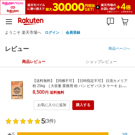
ようこそ 楽天市場へ
ログイン
会員登録
レビュー
商品ページへ
商品レビュー
ショップレビュー
【送料無料】【同梱不可】【日時指定不可】 日清カメリア
粉 25kg | 大容量 業務用 粉 パン ピザ パスタ ケーキ お菓子
作りなどに
8,500
円
送料無料
お気に入りに追加
購入する
5
(3件)
5
3件