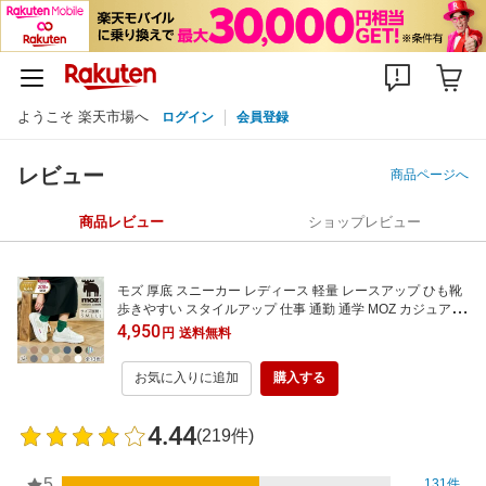
ようこそ 楽天市場へ
ログイン
会員登録
レビュー
商品ページへ
商品レビュー
ショップレビュー
モズ 厚底 スニーカー レディース 軽量 レースアップ ひも靴
歩きやすい スタイルアップ 仕事 通勤 通学 MOZ カジュアル
ローカット ビッグロゴ S M L LL エルク ヘラジカ 北欧 スェ
4,950
円
送料無料
ーデン カジュアル フラット スタンダード 定番 コートスニ
ーカー 12561
お気に入りに追加
購入する
4.44
(219件)
5
131件