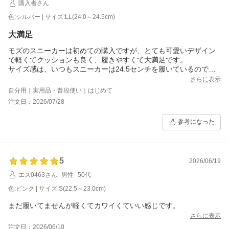
購入者さん
色:シルバー | サイズ:LL(24.0～24.5cm)
大満足
モズのスニーカーは初めての購入ですが、とても可愛いデザイン
で軽くてクッションも良く、履きやすくて大満足です。
サイズ感は、いつもスニーカーは24.5センチを履いているので、
こちらの商品はLLを購入しましたが、ちょうど良い履き心地でし
さらに表示
た。
自分用｜実用品・普段使い｜はじめて
色はシルバーを購入しましたが、シンプルだけどオシャレな感じ
注文日：2026/07/28
ですごく良かったです。
参考になった
5
2026/06/19
エス0463さん
男性
50代
色:ピンク | サイズ:S(22.5～23.0cm)
まだ履いてませんが軽くてカワイくていい感じです。
さらに表示
注文日：2026/06/10