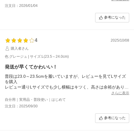
注文日：2026/01/04
参考になった
4
2025/10/08
購入者さん
色:グレージュ | サイズ:L(23.5～24.0cm)
発送が早くてかわいい！
普段は23.0～23.5cmを履いていますが、レビューを見てLサイズ
を購入
レビュー通りLサイズでも少し横幅はキツく、高さは余裕がありま
す。
さらに表示
厚めのインソールを入れようと思いましたが、中敷きが粘着？張
自分用｜実用品・普段使い｜はじめて
り付いてるので取り外ししずらいのは少しマイナスでした。
注文日：2025/09/30
デザインはとても可愛いので大満足です。
これから履いてみて馴染んでいくようであれば、リピートすると
参考になった
思います。