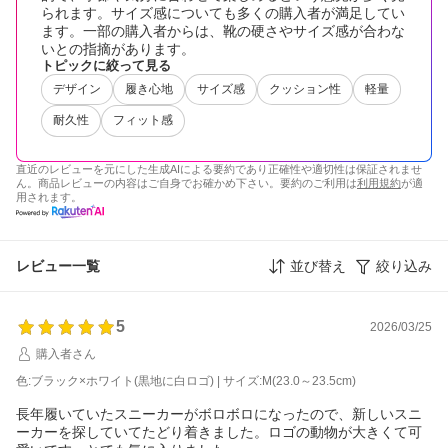
られます。サイズ感についても多くの購入者が満足してい
ます。一部の購入者からは、靴の硬さやサイズ感が合わな
いとの指摘があります。
トピックに絞って見る
デザイン
履き心地
サイズ感
クッション性
軽量
耐久性
フィット感
直近のレビューを元にした生成AIによる要約であり正確性や適切性は保証されませ
ん。商品レビューの内容はご自身でお確かめ下さい。要約のご利用は
利用規約
が適
用されます。
レビュー一覧
並び替え
絞り込み
5
2026/03/25
購入者さん
色:ブラック×ホワイト(黒地に白ロゴ) | サイズ:M(23.0～23.5cm)
長年履いていたスニーカーがボロボロになったので、新しいスニ
ーカーを探していてたどり着きました。ロゴの動物が大きくて可