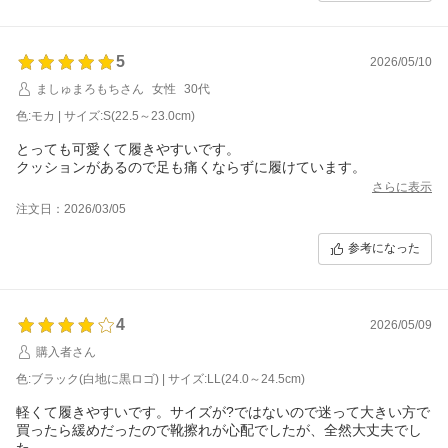
5
2026/05/10
ましゅまろもちさん
女性
30代
色:モカ | サイズ:S(22.5～23.0cm)
とっても可愛くて履きやすいです。
クッションがあるので足も痛くならずに履けています。
さらに表示
注文日：2026/03/05
参考になった
4
2026/05/09
購入者さん
色:ブラック(白地に黒ロゴ) | サイズ:LL(24.0～24.5cm)
軽くて履きやすいです。サイズが?ではないので迷って大きい方で
買ったら緩めだったので靴擦れが心配でしたが、全然大丈夫でし
た。