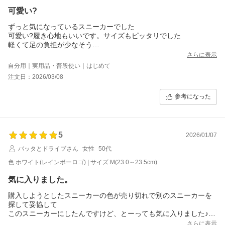
可愛い?
ずっと気になっているスニーカーでした
可愛い?履き心地もいいです。サイズもピッタリでした
軽くて足の負担が少なそう
明日出掛ける予定なので、さっそく履いてみます！
さらに表示
自分用｜実用品・普段使い｜はじめて
注文日：2026/03/08
参考になった
5
2026/01/07
バッタとドライブさん
女性
50代
色:ホワイト(レインボーロゴ) | サイズ:M(23.0～23.5cm)
気に入りました。
購入しようとしたスニーカーの色が売り切れで別のスニーカーを
探して妥協して
このスニーカーにしたんですけど、とーっても気に入りました♪
可愛いホワイト（?ロゴ）エルク?の色も良い！
さらに表示