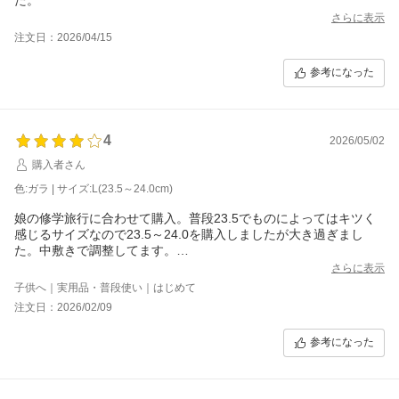
さらに表示
注文日：2026/04/15
参考になった
4
2026/05/02
購入者さん
色:ガラ | サイズ:L(23.5～24.0cm)
娘の修学旅行に合わせて購入。普段23.5でものによってはキツく
感じるサイズなので23.5～24.0を購入しましたが大き過ぎまし
た。中敷きで調整してます。
ガラはキャラの主張少なく白スニーカーっぽいので、お友達から
さらに表示
可愛いと褒められたそうです。
子供へ｜実用品・普段使い｜はじめて
注文日：2026/02/09
参考になった