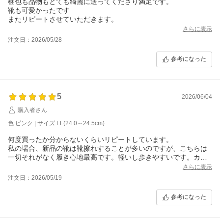
梱包も品物もとても綺麗に送ってくださり満足です。
靴も可愛かったです
またリピートさせていただきます。
さらに表示
注文日：2026/05/28
参考になった
5
2026/06/04
購入者さん
色:ピンク | サイズ:LL(24.0～24.5cm)
何度買ったか分からないくらいリピートしています。
私の場合、新品の靴は靴擦れすることが多いのですが、こちらは
一切それがなく履き心地最高です。軽いし歩きやすいです。カラ
バリもたくさんあるので季節や気分で変えて楽しんでいます。
さらに表示
注文日：2026/05/19
参考になった