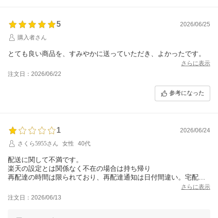
5
2026/06/25
購入者さん
とても良い商品を、すみやかに送っていただき、よかったです。
さらに表示
注文日：2026/06/22
参考になった
1
2026/06/24
さくら5955さん
女性
40代
配送に関して不満です。
楽天の設定とは関係なく不在の場合は持ち帰り
再配達の時間は限られており、再配達通知は日付間違い。宅配ボ
ックスは鍵があいていました。何日間鍵のあいたボックスに放置
さらに表示
されていたのか…と思うとちょっと…。
注文日：2026/06/13
この宅配業者が指定業者なら、ここでは今後注文しないです