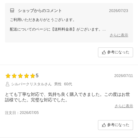
ショップからのコメント
2026/07/23
ご利用いただきありがとうございます。
配送についてのページに【送料料金表】がございます。
沖縄県への送料は基本2970円に設定させていただいております。
さらに表示
ご注文確定されましたら、すぐに商品手配にうつります。
参考になった
商品手配後にキャンセル依頼をされましても、発送が止まりません。
事前に送料の確認が必要であれば、ご注文確定前に、お問い合わせをお
願いいたします。
5
2026/07/11
ご注文確定後の商品手配後にキャンセル希望を伝えられましても、発送
シルバークリスタルさん
男性
60代
が止まりませんので、ご確認をお願いいたします。
とても丁寧な対応で、気持ち良く購入できました。この度はお世
話様でした。完璧な対応でした。
さらに表示
注文日：2026/07/05
参考になった