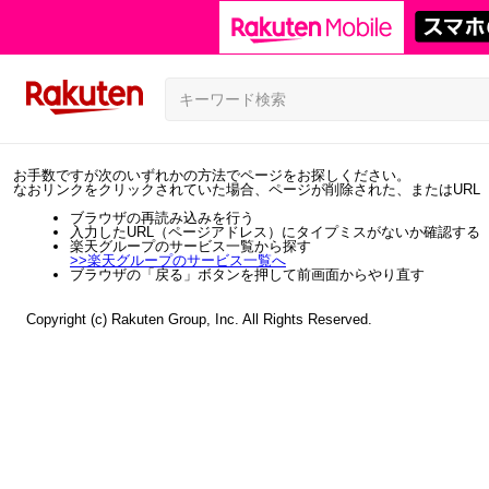
お手数ですが次のいずれかの方法でページをお探しください。
なおリンクをクリックされていた場合、ページが削除された、またはURL
ブラウザの再読み込みを行う
入力したURL（ページアドレス）にタイプミスがないか確認する
楽天グループのサービス一覧から探す
>>
楽天グループのサービス一覧へ
ブラウザの「戻る」ボタンを押して前画面からやり直す
Copyright (c) Rakuten Group, Inc. All Rights Reserved.