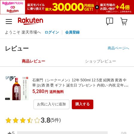
ようこそ 楽天市場へ
ログイン
会員登録
レビュー
商品ページへ
商品レビュー
ショップレビュー
石庫門（シークーメン）12年 500ml 12.5度 紹興酒 黄酒 中
華 |お酒 酒 甕 ギフト 誕生日 プレゼント 内祝い 内祝 定年退
職 お歳暮 地酒 中国 上海 高級 お祝い お礼 御歳暮 贈り物 贈
5,280
円
送料無料
答品 還暦祝い 退職祝い 長寿祝い 退職 お返し 父の日 老酒 お
中元
お気に入りに追加
購入する
3.8
(5件)
5
0件