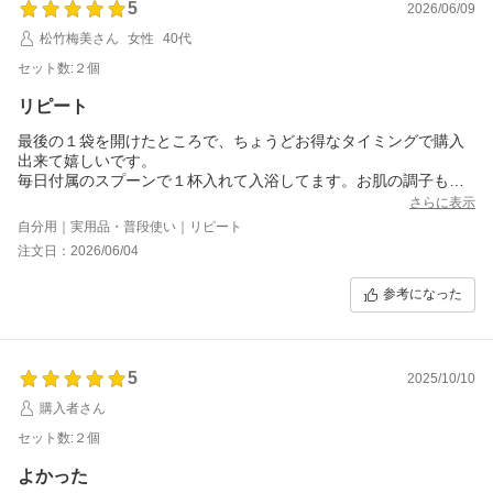
5
2026/06/09
松竹梅美さん
女性
40代
セット数:２個
リピート
最後の１袋を開けたところで、ちょうどお得なタイミングで購入
出来て嬉しいです。
毎日付属のスプーンで１杯入れて入浴してます。お肌の調子もい
いですし、なにより就寝時に足が攣る事がなくなりました。
さらに表示
付属のスプーンは捨てるのもったいないんで綺麗に洗って、重曹
自分用｜実用品・普段使い｜リピート
とか酸素性漂白剤、片栗粉や小麦粉用に再利用してます。
注文日：2026/06/04
参考になった
5
2025/10/10
購入者さん
セット数:２個
よかった