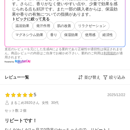
す。さらに、香りがなく使いやすい点や、少量で効果を感
じられる点も好評です。また一部の購入者からは、保温効
果や香りの有無についての指摘があります。
トピックに絞って見る
温浴効果
発汗作用
肌の改善
リラクゼーション
マグネシウム効果
香り
保湿効果
使用感
経済性
直近のレビューを元にした生成AIによる要約であり正確性や適切性は保証されませ
ん。商品レビューの内容はご自身でお確かめ下さい。要約のご利用は
利用規約
が適
用されます。
レビュー一覧
並び替え
絞り込み
5
2025/12/22
まるこめ3920さん
女性
30代
セット数:２個
リピートです！
なんだかんだ1ヶ月で2袋半つかっちゃうので、リピート！