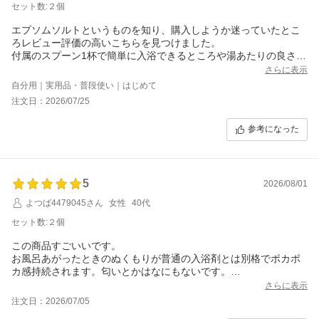
セット数:２個
エプソムソルトというものを知り、購入しようか迷っていたとこ
ろレビュー評価の高いこちらを見つけました。
付属のスプーン1杯で簡単に入浴できるところや湯あたりの良さに
魅力を感じました！
さらに表示
初めて使った日は発汗作用にびっくりしました。
自分用｜実用品・普段使い｜はじめて
こちらを使用しはじめて、夜とても眠くなるようになりました。
注文日：2026/07/25
安眠できていると思います。
参考になった
5
2026/08/01
よつば4479045さん
女性
40代
セット数:２個
この商品すごいいです。
お風呂あがったときのぬくもりが普通の入浴剤とは別格でポカポ
カ感持続されます。匂いとかはなにもないです。
お試しで友達にもらいよかったので、自分でも購入しました。毎
さらに表示
日のお風呂がたのしみです。
注文日：2026/07/05