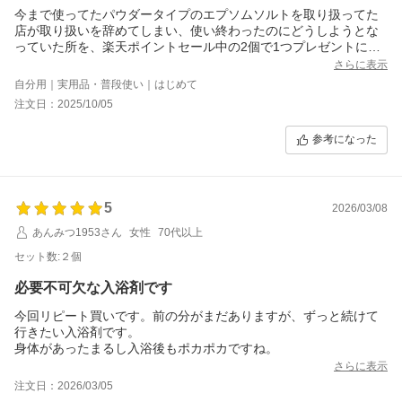
今まで使ってたパウダータイプのエプソムソルトを取り扱ってた
店が取り扱いを辞めてしまい、使い終わったのにどうしようとな
っていた所を、楽天ポイントセール中の2個で1つプレゼントに惹
かれて購入してみました。今までがパウダータイプだったので、
さらに表示
開けてびっくりしたのは硬いフレークタイプだったことです。先
自分用｜実用品・普段使い｜はじめて
端で袋が破けないか心配でしたが問題は特になく、エプソムソル
注文日：2025/10/05
トとして身体を温めることが出来たので非常に満足です。
参考になった
5
2026/03/08
あんみつ1953さん
女性
70代以上
セット数:２個
必要不可欠な入浴剤です
今回リピート買いです。前の分がまだありますが、ずっと続けて
行きたい入浴剤です。
身体があったまるし入浴後もポカポカですね。
さらに表示
注文日：2026/03/05