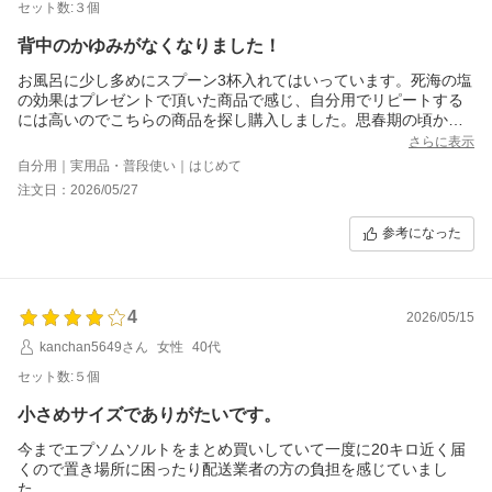
セット数:３個
背中のかゆみがなくなりました！
お風呂に少し多めにスプーン3杯入れてはいっています。死海の塩
の効果はプレゼントで頂いた商品で感じ、自分用でリピートする
には高いのでこちらの商品を探し購入しました。思春期の頃か
ら、背中にニキビのような湿疹と痒みがあり、皮膚科の薬も対処
さらに表示
療法でしかなく使わなくなると痒みが出るの繰り返しでしたが、
自分用｜実用品・普段使い｜はじめて
マグネシウムの効果なのか、死海の塩を軽く肌に馴染ませて2.3分
注文日：2026/05/27
放置して流すだけで、ほぼ1.2回の使用で劇的改善して日に日に痒
みがなくなり完治に向かっていると感じます。
参考になった
その他、同居する70代の母もマグネシウム効果で関節の痛みが和
らいだり足が攣るのがなくなったと気に入っています。リラクゼ
ーション効果もあり、少しの入浴時間なのに気分がスッキリさっ
ぱりするのを体感しており、気が滅入る時にもすごく良い気がし
4
ます。顔の血色も明るくなりますし、老化に伴う女性の悩み全般
2026/05/15
に効くのではないでしょうか。
kanchan5649さん
女性
40代
セット数:５個
小さめサイズでありがたいです。
今までエプソムソルトをまとめ買いしていて一度に20キロ近く届
くので置き場所に困ったり配送業者の方の負担を感じていまし
た。