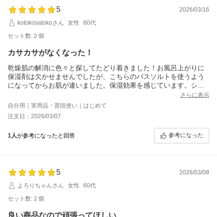
筋肉のこわばりも入眠障害も解消し、よく眠れるようになりまし
5
た。
2026/03/16
あ、オマケににお肌もツルツルになりました。
kotokosatokoさん
女性
60代
どうやら保湿効果もあるみたいです。
無駄に沢山【3キロ？】買うより小分けで買えるし重宝してます。
セット数:２個
カサカサがなくなった！
乾燥肌の解消に色々と探してたどり着きました！お風呂上がりに
保湿剤は欠かせませんでしたが、こちらのバスソルトを使うよう
になってからお肌が違いました。保湿効果を感じています。シャ
ンプーにも使っていますが髪もパサつかないです。匂いもなく風
さらに表示
呂釜も痛めません。お風呂上がりの保温効果も長続きです。余計
自分用｜実用品・普段使い｜はじめて
な添加物もなく安心です。私のお肌にはとっても合っています。
注文日：2026/03/07
参考になった
1人
が参考になったと回答
5
2026/03/08
よろりちゃんさん
女性
60代
セット数:２個
良い商品なので頑張ってほしい