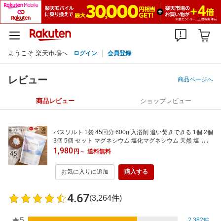
ようこそ 楽天市場へ
ログイン
会員登録
レビュー
商品ページへ
商品レビュー
ショップレビュー
バスソルト 1袋 45回分 600g 入浴剤 追い焚きできる 1個 2個
3個 5個 セット マグネシウム 塩化マグネシウム 天然 塩 浄化
子供 風呂 送料無料 EPSOPIA エプソピア RSL出荷
1,980
円
～
送料無料
お気に入りに追加
購入する
4.67
(3,264件)
5
2,382件