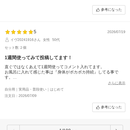
参考になった
5
2026/07/19
イヴ20241916さん
女性
50代
セット数:２個
1週間使ってみて投稿してます！
直ぐではなくあえて1週間使ってコメント入れてます。
お風呂に入れて感じた事は『身体がポカポカ持続』してる事で
す。
夏なので汗が出てしまいますが身体には良いかと思っています。
さらに表示
新陳代謝が良くなり、内面から肌に良くなる感覚です。
自分用｜実用品・普段使い｜はじめて
このまま継続していこうと思っています。
注文日：2026/07/09
参考になった