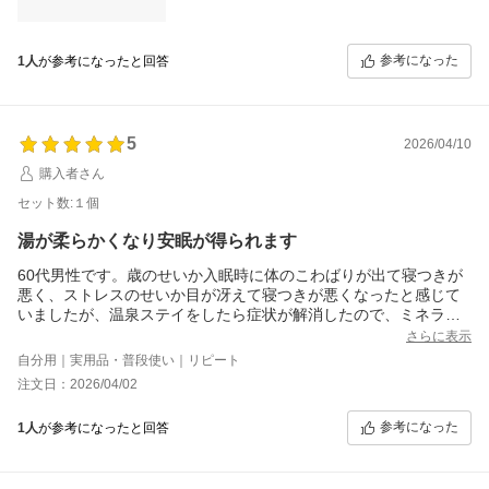
参考になった
1人
が参考になったと回答
5
2026/04/10
購入者さん
セット数:１個
湯が柔らかくなり安眠が得られます
60代男性です。歳のせいか入眠時に体のこわばりが出て寝つきが
悪く、ストレスのせいか目が冴えて寝つきが悪くなったと感じて
いましたが、温泉ステイをしたら症状が解消したので、ミネラル
の何かが足りないのではないかと思っていました。
さらに表示
そんな時、筋肉の強張りを解消するのはマグネシウムであり、身
自分用｜実用品・普段使い｜リピート
体を温めて自律神経を副交感神経主体にすれば入眠障害も解消す
注文日：2026/04/02
ると聞き、エプソムソルトに辿り着きました。
皮膚から摂取することが効果的と聞いたので、お湯に溶かすだけ
参考になった
1人
が参考になったと回答
のコチラの商品を購入し、お風呂のお湯に付属のスプーンに二杯
入れ試した所、湯が柔らかくなり、肌あたりが良くなったせい
か、身体が芯から温まり、汗が吹き出るようになりました。