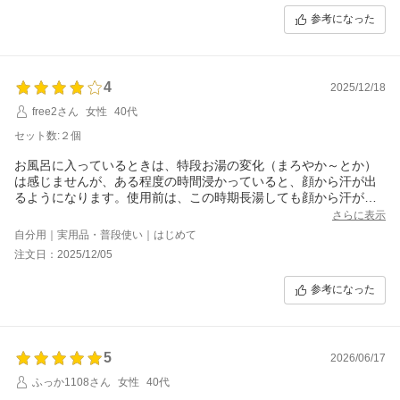
参考になった
4
2025/12/18
free2さん
女性
40代
セット数:２個
お風呂に入っているときは、特段お湯の変化（まろやか～とか）
は感じませんが、ある程度の時間浸かっていると、顔から汗が出
るようになります。使用前は、この時期長湯しても顔から汗が出
るなんてことは無かったので、これが効果か？と思ってます。し
さらに表示
ばらく入っていると、正直なところ、肌がピリピリ？する感覚は
自分用｜実用品・普段使い｜はじめて
あります。最近乾燥肌がひどかったからか、乾燥した肌にピリピ
注文日：2025/12/05
リと。気持ち程度です。
後、お風呂から出た後、タオルで水分を拭き取った後に実感する
参考になった
ことは、「とりあえず寒くない。」という感じです。水分ついて
る状態だと寒さを感じるのですが、拭いた後は膜が張ってる（わ
けではないけど）様な寒さを遮断してる感じがします。
本当に個人の感想です。
5
2026/06/17
ふっか1108さん
女性
40代