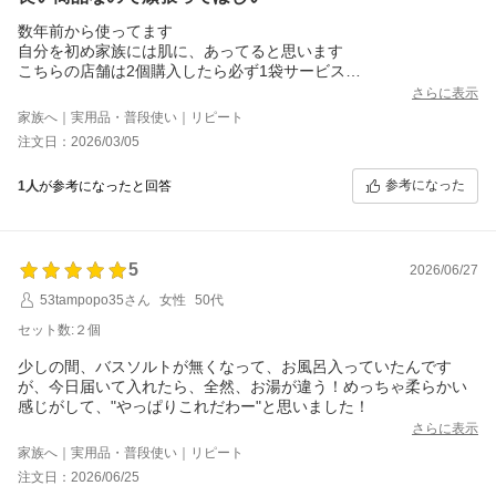
数年前から使ってます
自分を初め家族には肌に、あってると思います
こちらの店舗は2個購入したら必ず1袋サービス
あります
さらに表示
それは数年前からですけど…今の日本は大変な物価高になってき
家族へ｜実用品・普段使い｜リピート
てます。これからも続くと思います
注文日：2026/03/05
こちらの店舗さんが頑張っておられるので
これからも購入させて頂きたいと思います
参考になった
1人
が参考になったと回答
5
2026/06/27
53tampopo35さん
女性
50代
セット数:２個
少しの間、バスソルトが無くなって、お風呂入っていたんです
が、今日届いて入れたら、全然、お湯が違う！めっちゃ柔らかい
感じがして、"やっぱりこれだわー"と思いました！
さらに表示
家族へ｜実用品・普段使い｜リピート
注文日：2026/06/25