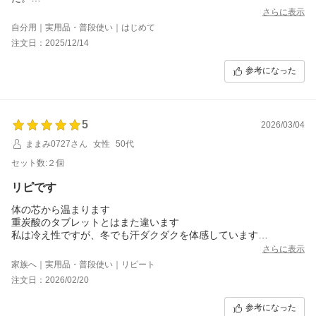
硫酸マグネシウムと塩化マグネシウム、どちらがよいだろうと思
さらに表示
い、さらに安心できそうなこちらの商品にしました。
自分用｜実用品・普段使い｜はじめて
体感でちがいはよくわかりませんが、何も入れないよりお風呂の
注文日：2025/12/14
お湯の塩素除去にもなるかもと考えビタミンCと一緒に入れて入浴
しています。
参考になった
またリピートしたいです。
5
2026/03/04
ままみ0727さん
女性
50代
セット数:２個
リピです
体の芯から温まります
重炭酸のタブレットとはまた違います
私は冷え性ですが、冬でも汗ダクダクを体感しています
肌への刺激も感じませんし最初は乾燥するのかな？と思ったので
さらに表示
すが、何故かしっとり？と言うか肌感が落ち着いてきます
家族へ｜実用品・普段使い｜リピート
スプーンに3杯使っていますので、それなりに早く減りますが、別
注文日：2026/02/20
段高いとは思いませんし、効果を実感していますので、使い続け
たいです
参考になった
我が家は男性が三世代いるのですが、無香料がよいみたいです