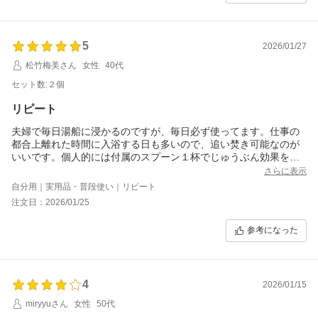
5
2026/01/27
松竹梅美さん
女性
40代
セット数:２個
リピート
夫婦で毎日湯船に浸かるのですが、毎日必ず使ってます。仕事の
都合上離れた時間に入浴する日も多いので、追い焚き可能なのが
いいです。個人的には付属のスプーン１杯でじゅうぶん効果を実
感出来ます。
さらに表示
敏感肌なので天然成分で安心感があります。お肌に刺激がなく程
自分用｜実用品・普段使い｜リピート
よく発汗して湯冷めしにくくすべすべしますので文句なしです。
注文日：2026/01/25
自分の香りにかなりこだわりがあるので、無香な事もいい点で
す。またリピートすると思います。
参考になった
4
2026/01/15
miryyuさん
女性
50代