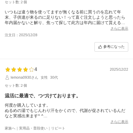
セット数:２個
いつもは違う物を使ってますが無くなる前に買うのを忘れて年
末、子供達が来るのに足りない！って直ぐ注文しようと思ったら
年内届かないと解り、焦って探して此方は年内に届けて貰える様
だったのとレビューが良かったので買ってみました。
さらに表示
ちゃんと間に合う様に届けて貰えて有難うございました。
注文日：2025/12/28
早速使ってみたところ体の温まるのを感じましたし家族の評判も
良かったです。
参考になった
此方に切替えるのも良いかなと思いましたが量が少なくて価格も
高めなので、安かったらな～と考え中です。。
4
2025/12/22
lemona0930さん
女性
30代
セット数:２個
温活に最適で、つづけております。
何度か購入しています。
ぬるめの湯でもじんわり汗をかくので、代謝が促されているんだ
なと実感出来ます^ ^
今回は、届いた時に一緒に入っている緩衝材がペシャンコで、エ
さらに表示
プソピアの中身が粉々になっていました…。
家族へ｜実用品・普段使い｜リピート
湿気ている感じはなく、カラカラなのでたぶん品質的には問題な