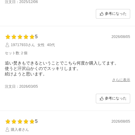
注文日：2025/12/06
いと思いますのでそのまま使ってます。
なので－??です。
参考になった
寒い時期にこそ、３つで2個プレゼントキャンペーンがあると嬉し
いなぁと思います。^ ^
5
2026/08/05
19717933さん
女性
40代
セット数:２個
追い焚きもできるということでこちら何度か購入してます。
使うと汗沢山かくのでスッキリします。
続けようと思います。
さらに表示
注文日：2026/03/05
参考になった
5
2026/08/05
購入者さん