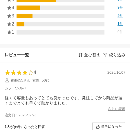
4
3件
3
2件
2
1件
1
0件
レビュー一覧
並び替え
絞り込み
4
2025/10/07
shiho55さん
女性
50代
カラー:シルバー
軽くて容量もあってとても良かったです。発注してから商品が届
くまでとても早くて助かりました。
さらに表示
注文日：2025/09/26
参考になった
1人
が参考になったと回答