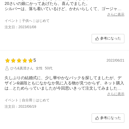
20さいの娘にかってあげたら、喜んでました。
シルバーは、落ち着いているけど、かわいらしくて、ゴージャス
なので、パーティにピッタリのようでした。購入して、良かっ
さらに表示
た！
イベント｜子供へ｜はじめて
注文日：2023/01/08
参考になった
5
2022/06/21
ひろ&真澄さん
女性
50代
久しぶりの結婚式に、少し華やかなバックを探してましたが、デ
ザイン&値段ともになかなか気に入る物が見つからず、ネット購入
は…とためらっていましたが今回思いきって注文してみました。
手頃なお値段で、実物は色もデザインも大満足です。
さらに表示
立て続けに結婚式があるので、使うのが楽しみでふ。
イベント｜自分用｜はじめて
注文日：2022/06/19
参考になった