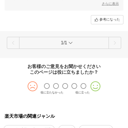
少しマチが狭いタイプのパーティーバッグですので、大きめで厚みのあ
さらに表示
るお財布はスマホと一緒には収まりにくいかと思います。商品詳細への
記載が少なく誠に申し訳ございません。
参考になった
今回いただきましたご意見をもとに、説明等のサービス向上に取り組ん
でまいります。今後とも当店をどうぞよろしくお願いします。
1/1
お客様のご意見をお聞かせください
このページは役に立ちましたか？
役に立たなかった
役に立った
楽天市場の関連ジャンル