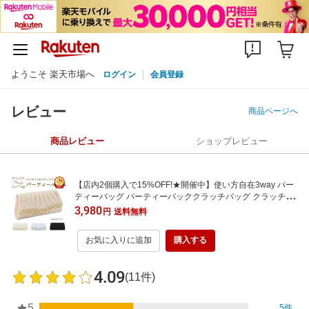
ようこそ 楽天市場へ
ログイン
会員登録
レビュー
商品ページへ
商品レビュー
ショップレビュー
【店内2個購入で15%OFF!★開催中】使い方自在3way パー
ティーバッグ パーティーバッククラッチバッグ クラッチバ
ック フォーマルバッグ ショルダーバッグ ビジュー ビーズ
3,980
円
送料無料
パーティー 結婚式 黒 レディース おしゃれ 可愛い あす楽
お気に入りに追加
購入する
4.09
(11件)
5
5件