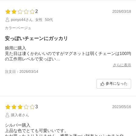
2
2026/03/18
ponyo44さん
女性
50代
カラー:ベージュ
安っぽいチェーンにガッカリ
娘用に購入
見た目は凄くかわいいのですがマグネットは弱くチェーンは100均
の工作用レベルで安っぽい
クラッチバッグのみで使うしか無さそう
さらに表示
注文日：2026/03/14
参考になった
3
2023/05/16
購入者さん
シルバー購入
上品な色でとても可愛いいです。
ただ思ったより入りません。携帯と薄ーい財布とハンカチと化粧