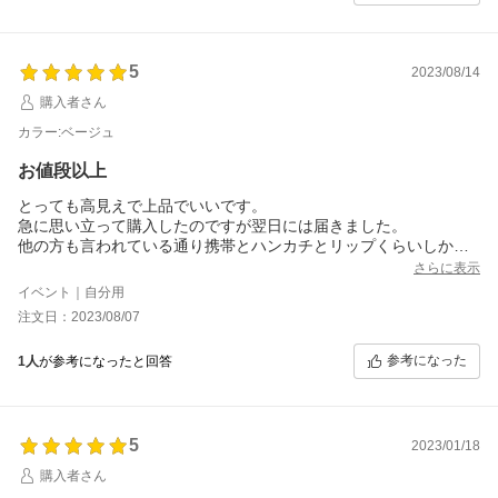
5
2023/08/14
購入者さん
カラー:ベージュ
お値段以上
とっても高見えで上品でいいです。
急に思い立って購入したのですが翌日には届きました。
他の方も言われている通り携帯とハンカチとリップくらいしか入
りません。でもパーティ用のバックなんてそんなもんだと思って
さらに表示
ます。
イベント｜自分用
私は気に入ってます。
注文日：2023/08/07
参考になった
1人
が参考になったと回答
5
2023/01/18
購入者さん