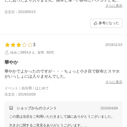
品1,2個入れるといっぱいでした。ポケットティッシュも薄いもの
さらに表示
しか入りませんでした最低限という感じです。
注文日：2023/05/15
でも、とても可愛いので気に入りました。
参考になった
3
2019/11/10
ゆみこ0854さん
女性
60代
華やか
華やかでよかったのですが・・・ちょっと小さ目で財布とスマホ
がいっしょには入りませんでした。
さらに表示
イベント｜自分用｜はじめて
注文日：2019/10/28
ショップからのコメント
2020/04/08
この度は当店をご利用いただきまして誠にありがとうございました。
大きさに関するご意見をありがとうございます。