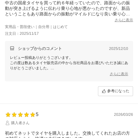
中古の国産タイヤを買って約６年経っていたので、路面からの振
動が突き上げるように伝わり乗り心地が悪かったのですが、新品
ということもあり路面からの振動がマイルドになり良い乗り心地
になりました。さらに発進時もタイヤが路面をしっかり掴んでい
さらに表示
る感覚が復活して快適になりました。
実用品・普段使い｜自分用｜はじめて
状態の良い国産中古タイヤも検討したのですが、ファルケンの新
注文日：2025/11/17
品タイヤと値段がさほど変わらないのでこのタイヤに決めまし
た。ファルケンは住友ゴムのブランド商品なので安心できます。
やはり国産が良いですね。
ショップからのコメント
2025/12/10
届いたタイヤは、2025年38週目（X3825）でした。
レビュー投稿ありがとうございます。
この度は数あるタイヤ販売店の中から当社商品をお選びいただき誠にあ
りがとうございました。
今後ともお客様に満足頂けるような対応・サービスをスタッフ一同努め
さらに表示
て参ります。 またのご利用をスタッフ一同心よりお待ちしておりま
す。
参考になった
5
2026/03/26
購入者さん
初めてネットでタイヤを購入しました。交換してくれたお店の方