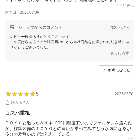
さらに表示
注文日：2025/07/06
ショップからのコメント
2025/07/14
レビュー投稿ありがとうございます。
この度は数あるタイヤ販売店の中から当社商品をお選びいただき誠にあ
りがとうございました。
今後ともお客様に満足頂けるような対応・サービスをスタッフ一同努め
さらに表示
て参ります。 またのご利用をスタッフ一同心よりお待ちしておりま
す。
参考になった
5
2025/06/01
購入者さん
コスパ重視
ＴＯＹＯと迷ったが１本1000円程度安いのでファルケンを選んだ
が、標準装備のＴＯＹＯとの違いが乗ってみてどうか気になるが
多分大差無いのではと思っている