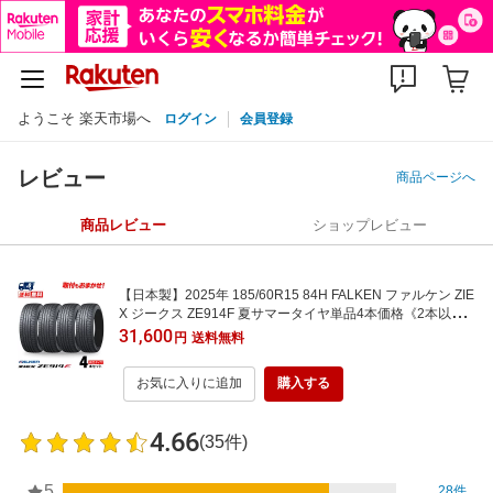
ようこそ 楽天市場へ
ログイン
会員登録
レビュー
商品ページへ
商品レビュー
ショップレビュー
【日本製】2025年 185/60R15 84H FALKEN ファルケン ZIE
X ジークス ZE914F 夏サマータイヤ単品4本価格《2本以上
ご購入で送料無料》【取付対象】 低燃費タイヤ 転がり抵抗
31,600
円
送料無料
性能 【A】 ウエットグリップ性能【b】
お気に入りに追加
購入する
4.66
(35件)
5
28件