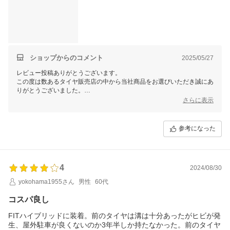
ショップからのコメント
2025/05/27
レビュー投稿ありがとうございます。
この度は数あるタイヤ販売店の中から当社商品をお選びいただき誠にあ
りがとうございました。
今後ともお客様に満足頂けるような対応・サービスをスタッフ一同努め
さらに表示
て参ります。 またのご利用をスタッフ一同心よりお待ちしておりま
す。
参考になった
4
2024/08/30
yokohama1955さん
男性
60代
コスパ良し
FITハイブリッドに装着。前のタイヤは溝は十分あったがヒビが発
生、屋外駐車が良くないのか3年半しか持たなかった。前のタイヤ