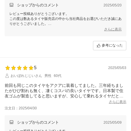
ショップからのコメント
2025/05/20
レビュー投稿ありがとうございます。
この度は数あるタイヤ販売店の中から当社商品をお選びいただき誠にあ
りがとうございました。
今後ともお客様に満足頂けるような対応・サービスをスタッフ一同努め
さらに表示
て参ります。 またのご利用をスタッフ一同心よりお待ちしておりま
す。
参考になった
5
2025/05/03
おいぼれじじいさん
男性
60代
前回も同じこのタイヤをアクアに装着してました。三年経ちまし
たがひび割れも無く、凄くコスパの良いタイヤです。日本製で住
友ゴムが製造してると思いますが、安心して乗れるタイヤだと思
います。製造年月も25年16週で新しく大変満足しています。
さらに表示
注文日：2025/04/30
ショップからのコメント
2025/05/09
レビュー投稿ありがとうございます。