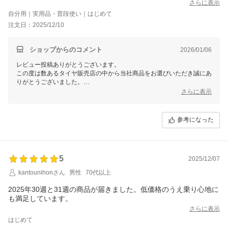
とても満足です。
さらに表示
自分用｜実用品・普段使い｜はじめて
注文日：2025/12/10
ショップからのコメント
2026/01/06
レビュー投稿ありがとうございます。
この度は数あるタイヤ販売店の中から当社商品をお選びいただき誠にあ
りがとうございました。
今後ともお客様に満足頂けるような対応・サービスをスタッフ一同努め
さらに表示
て参ります。 またのご利用をスタッフ一同心よりお待ちしておりま
す。
参考になった
5
2025/12/07
kantounihonさん
男性
70代以上
2025年30週と31週の商品が届きました。低価格のうえ乗り心地に
も満足しています。
さらに表示
はじめて