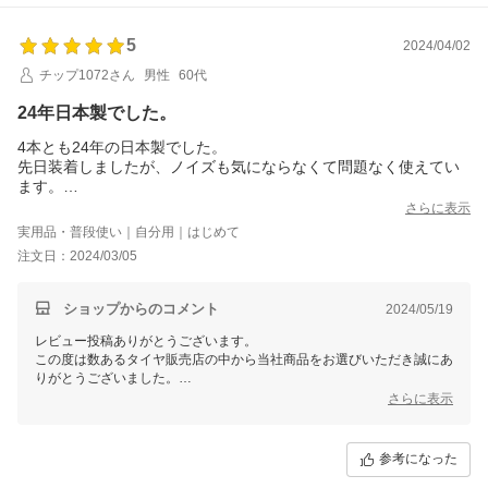
5
2024/04/02
チップ1072さん
男性
60代
24年日本製でした。
4本とも24年の日本製でした。
先日装着しましたが、ノイズも気にならなくて問題なく使えてい
ます。
後は減りがどうか？
さらに表示
実用品・普段使い｜自分用｜はじめて
注文日：2024/03/05
ショップからのコメント
2024/05/19
レビュー投稿ありがとうございます。
この度は数あるタイヤ販売店の中から当社商品をお選びいただき誠にあ
りがとうございました。
今後ともお客様に満足頂けるような対応・サービスをスタッフ一同努め
さらに表示
て参ります。 またのご利用をスタッフ一同心よりお待ちしておりま
す。
参考になった