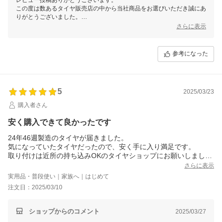
この度は数あるタイヤ販売店の中から当社商品をお選びいただき誠にあ
りがとうございました。
今後ともお客様に満足頂けるような対応・サービスをスタッフ一同努め
さらに表示
て参ります。 またのご利用をスタッフ一同心よりお待ちしておりま
す。
参考になった
5
2025/03/23
購入者さん
安く購入できて良かったです
24年46週製造のタイヤが届きました。
気になっていたタイヤだったので、安く手に入り満足です。
取り付けは近所の持ち込みOKのタイヤショップにお願いしまし
た。
さらに表示
実用品・普段使い｜家族へ｜はじめて
注文日：2025/03/10
ショップからのコメント
2025/03/27