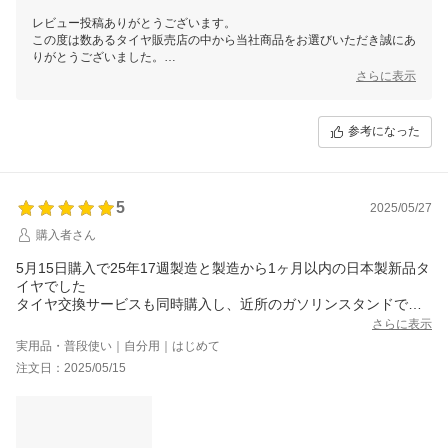
レビュー投稿ありがとうございます。
この度は数あるタイヤ販売店の中から当社商品をお選びいただき誠にあ
りがとうございました。
今後ともお客様に満足頂けるような対応・サービスをスタッフ一同努め
さらに表示
て参ります。 またのご利用をスタッフ一同心よりお待ちしておりま
す。
参考になった
5
2025/05/27
購入者さん
5月15日購入で25年17週製造と製造から1ヶ月以内の日本製新品タ
イヤでした
タイヤ交換サービスも同時購入し、近所のガソリンスタンドです
ぐに取り付けて頂き大変満足しています
さらに表示
実用品・普段使い｜自分用｜はじめて
注文日：2025/05/15