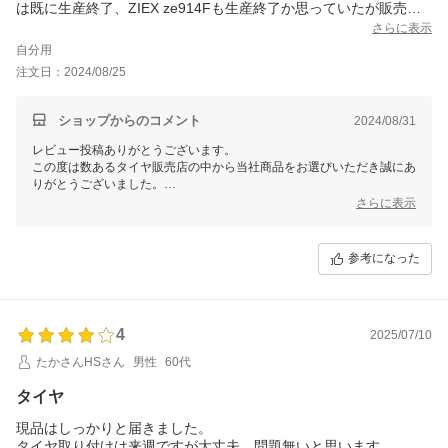
は既に生産終了、ZIEX ze914Fも生産終了か思っていたが販売し
ている事を知り即決。以前履いた事があるので性能的には不安は
さらに表示
なかったが、いつ頃製造した物が届くのかが心配だった。注文3日
自分用
で到着。4本とも日本製、24年27週製造で心配不要でした。コス
注文日：2024/08/25
パ的には非常に良い商品だと思います。
ショップからのコメント
2024/08/31
レビュー投稿ありがとうございます。
この度は数あるタイヤ販売店の中から当社商品をお選びいただき誠にあ
りがとうございました。
今後ともお客様に満足頂けるような対応・サービスをスタッフ一同努め
さらに表示
て参ります。 またのご利用をスタッフ一同心よりお待ちしておりま
参考になった
4
2025/07/10
たかさんHSさん
男性
60代
タイヤ
現品はしっかりと届きました。
タイヤ取り付けは来週ですが大丈夫、問題無いと思います。