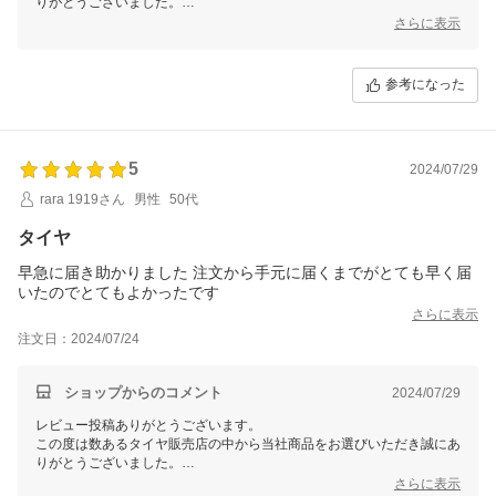
りがとうございました。
今後ともお客様に満足頂けるような対応・サービスをスタッフ一同努め
さらに表示
て参ります。 またのご利用をスタッフ一同心よりお待ちしておりま
す。
参考になった
5
2024/07/29
rara 1919さん
男性
50代
タイヤ
早急に届き助かりました 注文から手元に届くまでがとても早く届
いたのでとてもよかったです
さらに表示
注文日：2024/07/24
ショップからのコメント
2024/07/29
レビュー投稿ありがとうございます。
この度は数あるタイヤ販売店の中から当社商品をお選びいただき誠にあ
りがとうございました。
今後ともお客様に満足頂けるような対応・サービスをスタッフ一同努め
さらに表示