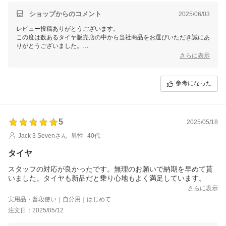
ショップからのコメント
2025/06/03
レビュー投稿ありがとうございます。
この度は数あるタイヤ販売店の中から当社商品をお選びいただき誠にあ
りがとうございました。
今後ともお客様に満足頂けるような対応・サービスをスタッフ一同努め
さらに表示
て参ります。 またのご利用をスタッフ一同心よりお待ちしておりま
す。
参考になった
5
2025/05/18
Jack 3 Sevenさん
男性
40代
タイヤ
スタッフの対応が良かったです。無理のお願いで納期を早めて貰
いました。タイヤも新品だと乗り心地もよく満足しています。
さらに表示
実用品・普段使い｜自分用｜はじめて
注文日：2025/05/12