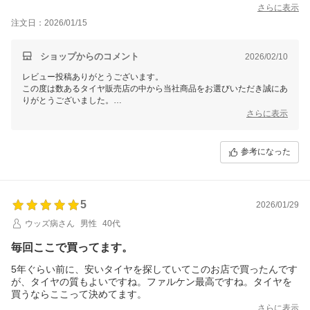
ってしまったのが不満ですが
さらに表示
送られてきた品物は 2本が購入月の製造と2本が前月の製造で
注文日：2026/01/15
しかもメイドインジャパンで
大変満足しています
ショップからのコメント
2026/02/10
レビュー投稿ありがとうございます。
この度は数あるタイヤ販売店の中から当社商品をお選びいただき誠にあ
りがとうございました。
今後ともお客様に満足頂けるような対応・サービスをスタッフ一同努め
さらに表示
て参ります。 またのご利用をスタッフ一同心よりお待ちしておりま
す。
参考になった
5
2026/01/29
ウッズ病さん
男性
40代
毎回ここで買ってます。
5年ぐらい前に、安いタイヤを探していてこのお店で買ったんです
が、タイヤの質もよいですね。ファルケン最高ですね。タイヤを
買うならここって決めてます。
さらに表示