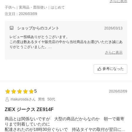
有難う御座いました、
さらに表示
子供へ｜実用品・普段使い｜はじめて
注文日：2026/03/09
ショップからのコメント
2026/03/13
レビュー投稿ありがとうございます。
この度は数あるタイヤ販売店の中から当社商品をお選びいただき誠にあ
りがとうございました。
今後ともお客様に満足頂けるような対応・サービスをスタッフ一同努め
さらに表示
て参ります。 またのご利用をスタッフ一同心よりお待ちしておりま
す。
参考になった
5
2026/02/09
makurosdaさん
男性
50代
ZIEX ジークス ZE914F
商品とは関係ないですが 大型の商品だからなのか 朝一で最寄
りまで到着していたのに
配達されたのが18時30分ぐらいで 持込タイヤの取付が翌日にな