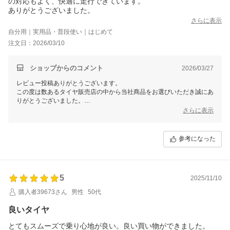
の対応もよく、快適に走行できています。
ありがとうございました。
さらに表示
自分用｜実用品・普段使い｜はじめて
注文日：2026/03/10
ショップからのコメント
2026/03/27
レビュー投稿ありがとうございます。
この度は数あるタイヤ販売店の中から当社商品をお選びいただき誠にあ
りがとうございました。
今後ともお客様に満足頂けるような対応・サービスをスタッフ一同努め
さらに表示
て参ります。 またのご利用をスタッフ一同心よりお待ちしておりま
す。
参考になった
5
2025/11/10
購入者39673さん
男性
50代
良いタイヤ
とてもスムーズで乗り心地が良い。良い買い物ができました。