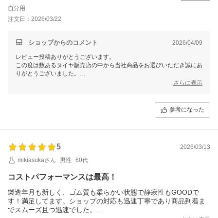
自分用
注文日：2026/03/22
ショップからのコメント
2026/04/09
レビュー投稿ありがとうございます。
この度は数あるタイヤ販売店の中から当社商品をお選びいただき誠にあ
りがとうございました。
今後ともお客様に満足頂けるような対応・サービスをスタッフ一同努め
さらに表示
て参ります。 またのご利用をスタッフ一同心よりお待ちしておりま
す。
参考になった
5
2026/03/13
mikiasukaさん
男性
60代
コストパフォーマンスは最高！
製造年月も新しく、ゴム質も柔らかい状態で静寂性もGOODで
す！満足してます。ショップの対応も迅速丁寧であり商品到着ま
でスムーズ且つ迅速でした。