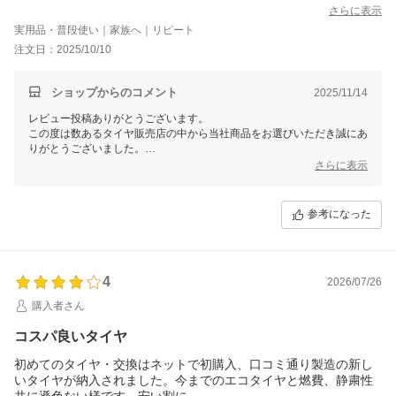
さらに表示
実用品・普段使い｜家族へ｜リピート
注文日：2025/10/10
ショップからのコメント
2025/11/14
レビュー投稿ありがとうございます。
この度は数あるタイヤ販売店の中から当社商品をお選びいただき誠にあ
りがとうございました。
今後ともお客様に満足頂けるような対応・サービスをスタッフ一同努め
さらに表示
て参ります。 またのご利用をスタッフ一同心よりお待ちしておりま
す。
参考になった
4
2026/07/26
購入者さん
コスパ良いタイヤ
初めてのタイヤ・交換はネットで初購入、口コミ通り製造の新し
いタイヤが納入されました。今までのエコタイヤと燃費、静粛性
共に遜色ない様です。安い割に