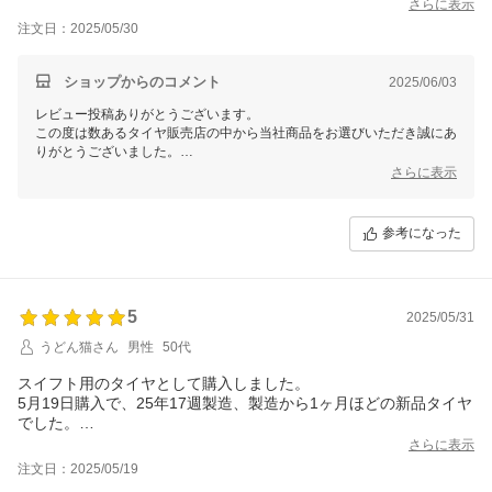
さらに表示
注文日：2025/05/30
ショップからのコメント
2025/06/03
レビュー投稿ありがとうございます。
この度は数あるタイヤ販売店の中から当社商品をお選びいただき誠にあ
りがとうございました。
今後ともお客様に満足頂けるような対応・サービスをスタッフ一同努め
さらに表示
て参ります。 またのご利用をスタッフ一同心よりお待ちしておりま
す。
参考になった
5
2025/05/31
うどん猫さん
男性
50代
スイフト用のタイヤとして購入しました。
5月19日購入で、25年17週製造、製造から1ヶ月ほどの新品タイヤ
でした。
タイヤ交換サービスも同時購入して、近所のガソリンスタンドで
さらに表示
取り付けていただきました。
注文日：2025/05/19
乗り心地も良く、満足しています