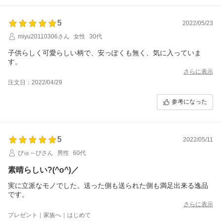
5
2022/05/23
miyu20110306さん
女性
30代
子供らしく可愛らしい柄で、安っぽくも無く、気に入っていま
す。
さらに表示
注文日：2022/04/29
参考になった
5
2022/05/11
ぴゅ～ぴさん
男性
60代
素晴らしい?(^o^)／
実に立派なモノでした。送った側も送られた側も満足出来る逸品
です。
さらに表示
プレゼント｜家族へ｜はじめて