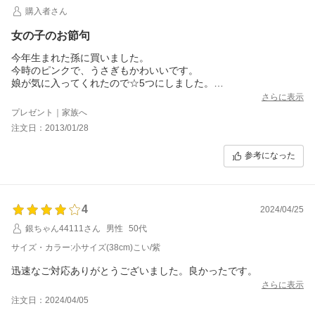
購入者さん
女の子のお節句
今年生まれた孫に買いました。
今時のピンクで、うさぎもかわいいです。
娘が気に入ってくれたので☆5つにしました。
お値段も妥当かなと思います。
さらに表示
プレゼント｜家族へ
注文日：2013/01/28
参考になった
4
2024/04/25
銀ちゃん44111さん
男性
50代
サイズ・カラー:小サイズ(38cm)こい/紫
迅速なご対応ありがとうございました。良かったです。
さらに表示
注文日：2024/04/05