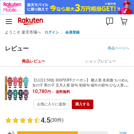
ようこそ 楽天市場へ
ログイン
会員登録
レビュー
商品ページへ
商品レビュー
ショップレビュー
【11日1:59迄 300円OFFクーポン】 雛人形 名前旗 ちりめん
女の子 男の子 五月人形 節句 初節句 端午の節句 ひな人形 名
入れ無料 羽子板 破魔弓 おしゃれ 命名 かわいい 選べる全8
10,780
円
～
送料無料
色 2サイズ 38cm 56cm 寿慶
お気に入りに追加
購入する
4.5
(30件)
5
20件