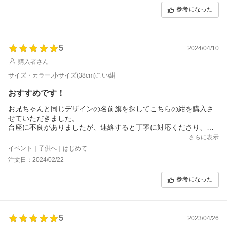
参考になった
5
2024/04/10
購入者さん
サイズ・カラー:小サイズ(38cm)こい/紺
おすすめです！
お兄ちゃんと同じデザインの名前旗を探してこちらの紺を購入さ
せていただきました。
台座に不良がありましたが、連絡すると丁寧に対応くださり、翌
日に新しい物を送っていただき飾ることができました。
さらに表示
並べて飾ると、とても素敵です！
イベント｜子供へ｜はじめて
注文日：2024/02/22
参考になった
5
2023/04/26