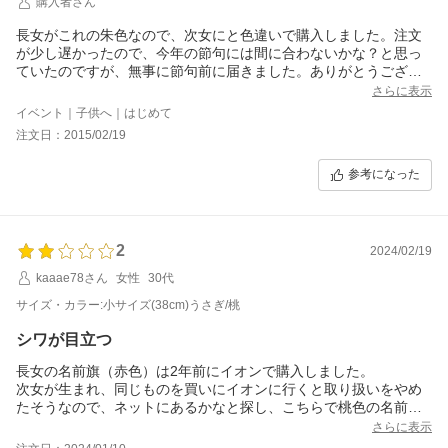
購入者さん
長女がこれの朱色なので、次女にと色違いで購入しました。注文
が少し遅かったので、今年の節句には間に合わないかな？と思っ
ていたのですが、無事に節句前に届きました。ありがとうござい
ます。
さらに表示
次女はまだ小さくて分からないのですが、長女は「一緒一緒
イベント｜子供へ｜はじめて
ー！」と喜んでおりました。
注文日：2015/02/19
参考になった
2
2024/02/19
kaaae78さん
女性
30代
サイズ・カラー:小サイズ(38cm)うさぎ/桃
シワが目立つ
長女の名前旗（赤色）は2年前にイオンで購入しました。
次女が生まれ、同じものを買いにイオンに行くと取り扱いをやめ
たそうなので、ネットにあるかなと探し、こちらで桃色の名前旗
を購入させていただきました。
さらに表示
いざ並べてみると、桃色の旗はうさぎの後ろにシワがとても目立