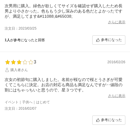
次男用に購入。緑色が欲しくてサイズを確認せず購入したため長
男より小さかった。色ももう少し深みのある色だとよかったです
が、満足してます&#11088;&#65038;
さらに表示
注文日：2023/03/25
参考になった
1人
が参考になったと回答
3
2016/02/26
購入者さん
次女の初節句に購入しました。名前が桜なので桜とうさぎが可愛
くてこちらに決定。お店の対応も商品も満足なんですが‥値段の
割にはちゃっちいと思うので、星３つです。
さらに表示
イベント｜子供へ｜はじめて
注文日：2016/02/07
参考になった