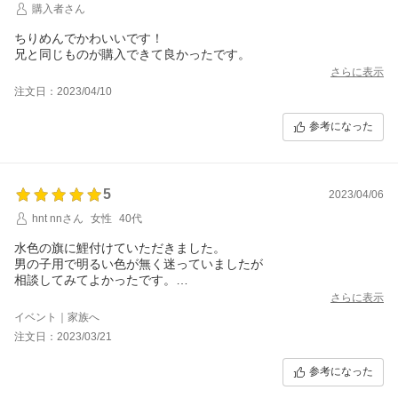
購入者さん
ちりめんでかわいいです！
兄と同じものが購入できて良かったです。
さらに表示
注文日：2023/04/10
参考になった
5
2023/04/06
hnt nnさん
女性
40代
水色の旗に鯉付けていただきました。
男の子用で明るい色が無く迷っていましたが
相談してみてよかったです。
孫五人中四人が男の子でみんな色違いのお揃いにしています。四
さらに表示
つ並べて飾っていますが、かわいいですよ。
イベント｜家族へ
色もキレイで可愛らしい感じが好きな方には、良い品物だと思い
注文日：2023/03/21
ます。
参考になった