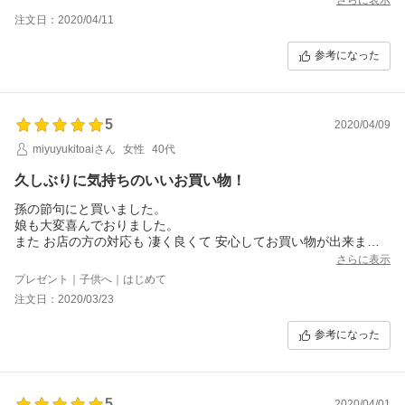
注文日：2020/04/11
参考になった
5
2020/04/09
miyuyukitoaiさん
女性
40代
久しぶりに気持ちのいいお買い物！
孫の節句にと買いました。
娘も大変喜んでおりました。
また お店の方の対応も 凄く良くて 安心してお買い物が出来まし
た！
さらに表示
3人目の時は また こちらで購入させて頂きたいです(*^^*)
プレゼント｜子供へ｜はじめて
注文日：2020/03/23
参考になった
5
2020/04/01