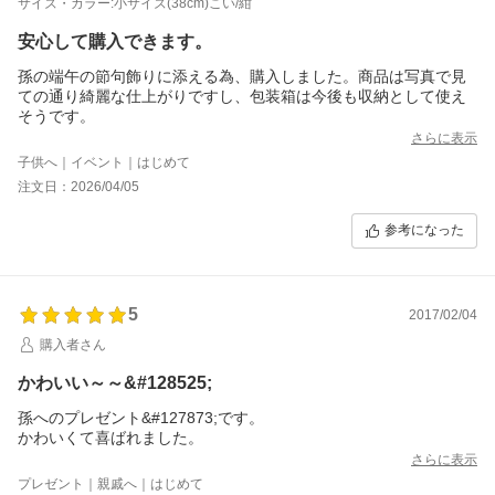
サイズ・カラー:小サイズ(38cm)こい/紺
安心して購入できます。
孫の端午の節句飾りに添える為、購入しました。商品は写真で見
ての通り綺麗な仕上がりですし、包装箱は今後も収納として使え
さらに表示
子供へ｜イベント｜はじめて
注文日：2026/04/05
参考になった
5
2017/02/04
購入者さん
かわいい～～&#128525;
孫へのプレゼント&#127873;です。
かわいくて喜ばれました。
さらに表示
プレゼント｜親戚へ｜はじめて