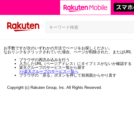
お手数ですが次のいずれかの方法でページをお探しください。
なおリンクをクリックされていた場合、ページが削除された、またはURL
ブラウザの再読み込みを行う
入力したURL（ページアドレス）にタイプミスがないか確認する
楽天グループのサービス一覧から探す
>>
楽天グループのサービス一覧へ
ブラウザの「戻る」ボタンを押して前画面からやり直す
Copyright (c) Rakuten Group, Inc. All Rights Reserved.