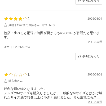
参考になった
4
2026/08/04
真柄十郎左衛門直隆さん
男性
60代
他店に比べると配送に時間が掛かるもののコレが普通だと思いま
す。
さらに表示
注文日：2026/07/24
参考になった
1
2026/08/01
購入者さん
残念な買い物となりました。
メンズのMサイズを購入しましたが、一般的なMサイズとはかけ離
れたサイズ感で想像以上に小さく感じました。また生地にもスト
レッチ性が全くないため着用することができませんでした。この
さらに表示
ようなサイズ感の商品を一般的なMサイズとして販売しているこ