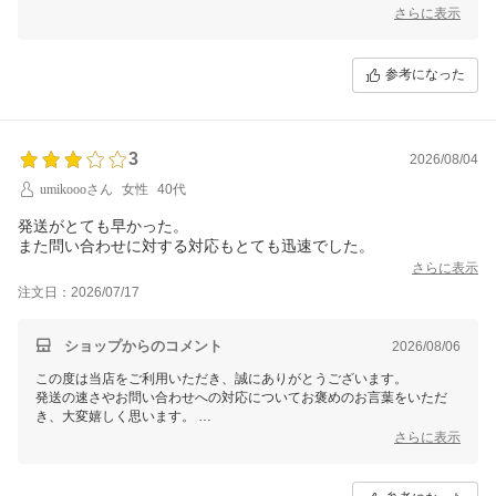
購入をご検討のお客様には、余裕を持ったご注文をおすすめできるよ
さらに表示
う、
このレビューを元にサービス向上に努めてまいります。
参考になった
引き続きどうぞよろしくお願いいたします。
また何かお気づきの点がございましたら、ぜひお知らせくださいませ。
3
2026/08/04
umikoooさん
女性
40代
発送がとても早かった。
また問い合わせに対する対応もとても迅速でした。
さらに表示
注文日：2026/07/17
ショップからのコメント
2026/08/06
この度は当店をご利用いただき、誠にありがとうございます。
発送の速さやお問い合わせへの対応についてお褒めのお言葉をいただ
き、大変嬉しく思います。
今後もお客様に快適にお買い物を楽しんでいただけるよう、より一層サ
さらに表示
ービス向上に努めてまいります。
またのご利用を心よりお待ちしております。ありがとうございました。