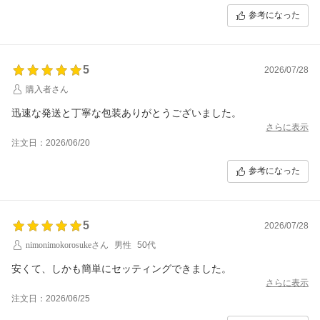
まいります。お客様が快適にお買い物を楽しんでいただけるよう、より
参考になった
分かりやすい検索体験のご提供を目指してまいります。
お時間を割いて率直なご意見をお寄せいただき、誠にありがとうござい
ました。何かご不明な点や不都合がございましたら、ぜひお気軽にお問
い合わせくださいませ。これからもどうぞよろしくお願いいたします。
5
2026/07/28
購入者さん
迅速な発送と丁寧な包装ありがとうございました。
さらに表示
注文日：2026/06/20
参考になった
5
2026/07/28
nimonimokorosukeさん
男性
50代
安くて、しかも簡単にセッティングできました。
さらに表示
注文日：2026/06/25