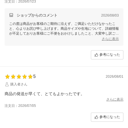
注文日：2026/07/23
とに疑問を感じます。返品もできないとのことで大変残念に感じ
ました。今回の商品や対応を踏まえると今後こちらで購入するこ
とはないと思います。
ショップからのコメント
2026/08/03
この度は商品がお客様のご期待に沿えず、ご満足いただけなかったこ
と、心よりお詫び申し上げます。商品サイズや生地について、詳細情報
が不足しておりお客様にご不便をおかけしましたこと、大変申し訳ござ
いません。また、返品が叶わず、お客様に残念なお気持ちを抱かせてし
さらに表示
まったことも重ねてお詫び申し上げます。
当店では今後、このような事態を防ぐため、商品ページのサイズ感や素
参考になった
材に関する情報をより詳しく表記し、より多くのお客様に安心してご購
入いただけるよう努めてまいります。特にサイズについては、しっかり
と実寸表記を行い、サイズ感が分かりやすいよう改善を図ります。
今回お寄せいただいた詳細なご意見は、貴重な改善の機会として店舗運
5
2026/08/01
営に活かしてまいります。今後少しでもお客様が信頼を持ってお買い物
購入者さん
いただけるよう尽力してまいりますので、もし何かお気づきの点がござ
いましたら、ぜひお気軽にお知らせいただければ幸いです。
商品の発送が早くて、とてもよかったです。
どうかまたご縁をいただける機会をいただければと願っております。貴
さらに表示
重なレビューを頂き、誠にありがとうございました。
注文日：2026/07/05
参考になった