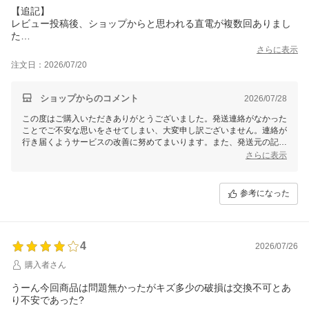
【追記】
レビュー投稿後、ショップからと思われる直電が複数回ありまし
た
さらに表示
当方は今回の大地震で被災した熊本県からの注文であり、住所等
注文日：2026/07/20
で状況は察せられるはずですが、楽天市場公式のやり取り（問い
合わせフォームやメール）を経ず、突然個人の電話番号へ連絡を
してくる姿勢に非常に怖さと不審感を抱きました
ショップからのコメント
2026/07/28
災害時・緊急時の顧客に対する配慮が一切欠如しているショップ
この度はご購入いただきありがとうございました。発送連絡がなかった
だと感じます
ことでご不安な思いをさせてしまい、大変申し訳ございません。連絡が
行き届くようサービスの改善に努めてまいります。また、発送元の記載
今後、同様の対応をされる方が減ることを願い、事実として追記
に関しましても不安を与える表記であった点、深くお詫び申し上げま
さらに表示
させていただきます
す。
さらに商品がご期待に添えなかった件についても、心よりお詫びいたし
参考になった
ます。商品の状態について問題がございました場合は、早急な対応をい
発送連絡無し、発送元が「ネット通販」で怪しい
たしますので、お手数ですが当店のカスタマーサポートまでご連絡いた
商品もまともな状態ではない
だけますでしょうか。
お客様にご満足いただけるお買い物体験を提供できるよう、商品の品質
4
2026/07/26
管理やサービス体制の向上に努めてまいります。この度は貴重なご意見
購入者さん
をいただきありがとうございました。今後ともよろしくお願いいたしま
す。
うーん今回商品は問題無かったがキズ多少の破損は交換不可とあ
り不安であった?