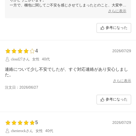
一方で、梱包に関してご不安を感じさせてしまったとのこと、大変申し
訳ございません。
さらに表示
大切な商品が安心してお手元に届くよう、梱包にはより一層の配慮を心
掛けてまいります。
参考になった
貴重なご意見をいただき、誠にありがとうございます。引き続き、皆様
にご満足いただけるサービスの提供を目指して努力してまいります。
今後ともどうぞよろしくお願いいたします。
4
2026/07/29
cloud27さん
女性
40代
連絡について少し不安でしたが、すぐ対応連絡があり安心しまし
た。
さらに表示
注文日：2026/06/27
参考になった
5
2026/07/29
cherierockさん
女性
40代