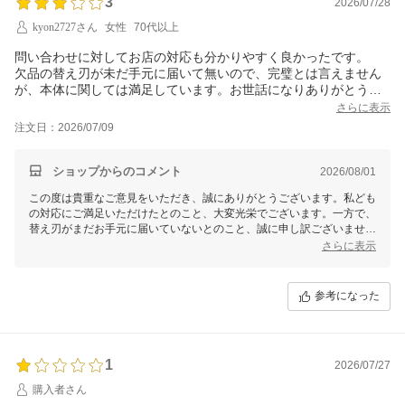
3
2026/07/28
kyon2727さん
女性
70代以上
問い合わせに対してお店の対応も分かりやすく良かったです。
欠品の替え刃が未だ手元に届いて無いので、完璧とは言えません
が、本体に関しては満足しています。お世話になりありがとうご
ざいました。
さらに表示
注文日：2026/07/09
ショップからのコメント
2026/08/01
この度は貴重なご意見をいただき、誠にありがとうございます。私ども
の対応にご満足いただけたとのこと、大変光栄でございます。一方で、
替え刃がまだお手元に届いていないとのこと、誠に申し訳ございませ
ん。ご不便をおかけしております点について、深くお詫び申し上げま
さらに表示
す。
商品の欠品状況や配送に関しまして、迅速に対応できるよう努めており
参考になった
ますが、万が一、手配や配送に時間を要している場合がございました
ら、どうかもうしばらくお待ちいただければ幸いです。お困りの点がご
ざいましたら、いつでもお気軽にご連絡ください。
本体についてご満足いただけたこと、とても嬉しく思っております。今
1
2026/07/27
後とも快適にご利用いただける商品やサービスを目指して精進してまい
購入者さん
ります。またのご利用を心よりお待ちしております。