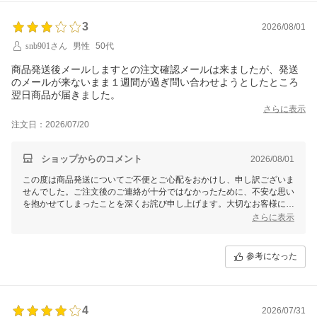
3
2026/08/01
snb901さん
男性
50代
商品発送後メールしますとの注文確認メールは来ましたが、発送
のメールが来ないまま１週間が過ぎ問い合わせようとしたところ
翌日商品が届きました。
さらに表示
注文日：2026/07/20
ショップからのコメント
2026/08/01
この度は商品発送についてご不便とご心配をおかけし、申し訳ございま
せんでした。ご注文後のご連絡が十分ではなかったために、不安な思い
を抱かせてしまったことを深くお詫び申し上げます。大切なお客様に対
して、もっとスムーズな情報提供を行うべきでございました。
さらに表示
今後は発送状況のご案内をより丁寧かつ迅速に行い、お客様に安心して
お待ちいただけるよう、社内体制を見直していきます。このたびのご指
参考になった
摘をしっかりと受け止め、サービス改善の参考にさせていただきます。
もし今後何かお気づきの点やお困りのことがございましたら、どうぞお
気軽にご連絡ください。この度のご迷惑に対し、改めてお詫び申し上げ
ます。商品をご購入いただき、また貴重なご意見をいただきましたこ
4
2026/07/31