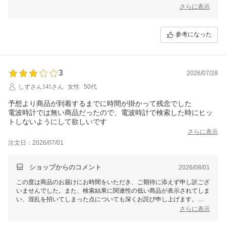
た。何か具体的な問題がございましたら、ぜひお知らせいただければ幸
さらに表示
いです。引き続きよろしくお願い申し上げます。
参考になった
3
2026/07/28
しずさん141さん
女性
50代
予想より商品が到着するまでに時間が掛かって残念でした
電波時計では無い商品だったので、電波時計で検索した時にヒッ
トしないようにして欲しいです
さらに表示
注文日：2026/07/01
ショップからのコメント
2026/08/01
この度は商品のお届けにお時間をいただき、ご期待に添えず申し訳ござ
いませんでした。また、検索結果に関連性の低い商品が表示されてしま
い、混乱を招いてしまった点についても深くお詫び申し上げます。
さらに表示
電波時計で検索された際に該当しない商品がヒットしてしまった件につ
きましては、貴重なご意見として真摯に受け止め、今後の改善に努めて