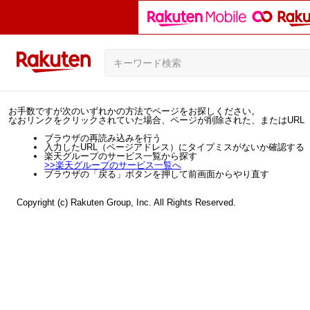
お手数ですが次のいずれかの方法でページをお探しください。
なおリンクをクリックされていた場合、ページが削除された、またはURL
ブラウザの再読み込みを行う
入力したURL（ページアドレス）にタイプミスがないか確認する
楽天グループのサービス一覧から探す
>>
楽天グループのサービス一覧へ
ブラウザの「戻る」ボタンを押して前画面からやり直す
Copyright (c) Rakuten Group, Inc. All Rights Reserved.