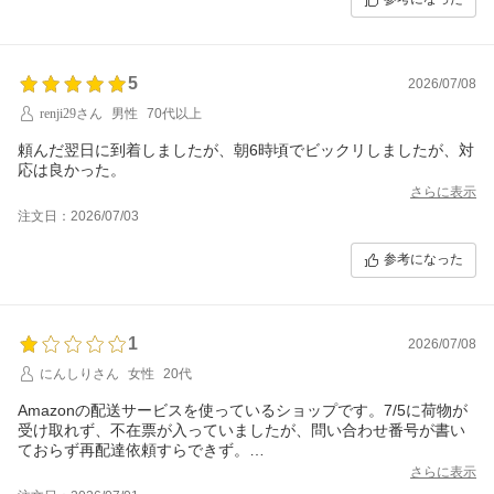
お忙しい中、親身になってご対応いただいたことに心より感謝し
ております。大切に使わせていただきます。
また機会がありましたら、ぜひ利用させていただきたいと思いま
す。本当にありがとうございました。
5
2026/07/08
renji29さん
男性
70代以上
頼んだ翌日に到着しましたが、朝6時頃でビックリしましたが、対
応は良かった。
さらに表示
注文日：2026/07/03
参考になった
1
2026/07/08
にんしりさん
女性
20代
Amazonの配送サービスを使っているショップです。7/5に荷物が
受け取れず、不在票が入っていましたが、問い合わせ番号が書い
ておらず再配達依頼すらできず。
翌日7/6に再配達されていましたがタイミング悪く受け取れず不在
さらに表示
票あり。お問い合わせ番号が書いてあったので発送メールに記載