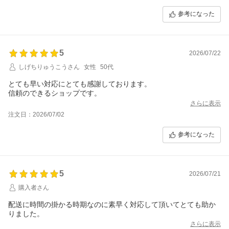
参考になった
5
2026/07/22
しげちりゅうこうさん
女性
50代
とても早い対応にとても感謝しております。
信頼のできるショップです。
さらに表示
注文日：2026/07/02
参考になった
5
2026/07/21
購入者さん
配送に時間の掛かる時期なのに素早く対応して頂いてとても助か
りました。
さらに表示