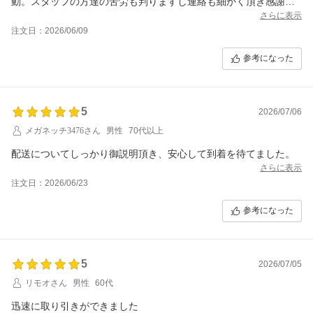
動。スタッフの方達の苦労も判りますし連絡も細かく頂き感謝で
す、本当にありがとうございました。最高です?
さらに表示
注文日：2026/06/09
参考になった
5
2026/07/06
メガネッチ3476さん
男性
70代以上
配送についてしっかり御説明頂き、安心して到着を待てました。
さらに表示
注文日：2026/06/23
参考になった
5
2026/07/05
リモオさん
男性
60代
迅速に取り引きができました