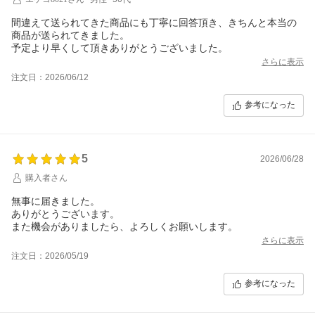
間違えて送られてきた商品にも丁寧に回答頂き、きちんと本当の
商品が送られてきました。
予定より早くして頂きありがとうございました。
さらに表示
注文日：2026/06/12
参考になった
5
2026/06/28
購入者さん
無事に届きました。
ありがとうございます。
また機会がありましたら、よろしくお願いします。
さらに表示
注文日：2026/05/19
参考になった