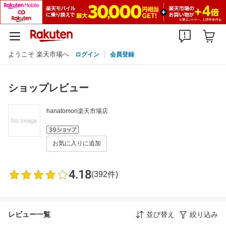
ようこそ 楽天市場へ
ログイン
会員登録
ショップレビュー
hanatomori楽天市場店
お気に入りに追加
4.18
(392件)
レビュー一覧
並び替え
絞り込み