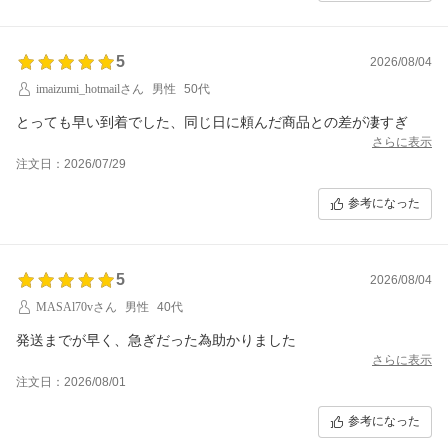
5
2026/08/04
imaizumi_hotmailさん
男性
50代
とっても早い到着でした、同じ日に頼んだ商品との差が凄すぎ
さらに表示
注文日：2026/07/29
参考になった
5
2026/08/04
MASAl70vさん
男性
40代
発送までが早く、急ぎだった為助かりました
さらに表示
注文日：2026/08/01
参考になった