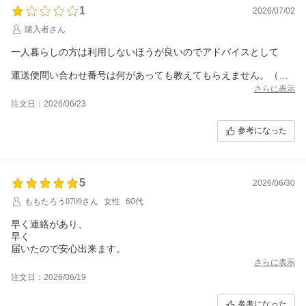
1
2026/07/02
購入者さん
一人暮らしの方は利用しないほうが良いのでアドバイスとして
運送便問い合わせ番号は何があっても教えてもらえません。（不
正利用防止とかで）
さらに表示
それは仕方がないとして、
注文日：2026/06/23
不在票が入っていたが問い合わせ番号が書いておらず(これは配送
員側の過失)
参考になった
そのことを連絡したら、こちらの希望日時を聞かずに勝手に当日
再配達依頼されたため、また不在で受け取れない。
問い合わせ番号を教えることができないなら在宅日時を聞いてか
ら配送業者に再配達依頼してほしいことをこちらから言ってよう
5
2026/06/30
やく…
受け取れるまで何日もかかり、かなりのストレスがたまりますの
ももたろう0709さん
女性
60代
で、多少値段が高くても他店利用をおすすめします。
発送は最短でしてもらえましたので
早く連絡があり、
宅配ボックスに常に空きがある方や在宅勤務の方等には良いと思
早く
います。
届いたので安心出来ます。
さらに表示
注文日：2026/06/19
参考になった