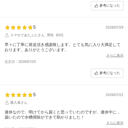
参考になった
5
2026/07/29
スマホであたふたさん
男性
60代
早々に丁寧に発送頂き感謝致します。とても気に入り大満足して
おります。ありがとうございます。
さらに表示
注文日：2026/07/25
参考になった
5
2026/07/21
購入者さん
連休なので、明けてから届くと思っていたのですが、連休中に，
届いたので水槽掃除ができて助かりました！
さらに表示