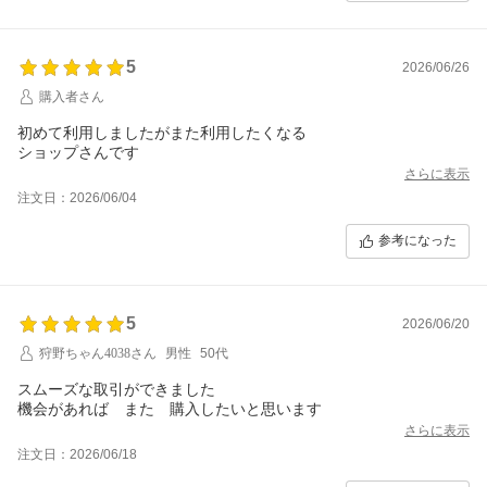
5
2026/06/26
購入者さん
初めて利用しましたがまた利用したくなる
ショップさんです
さらに表示
注文日：2026/06/04
参考になった
5
2026/06/20
狩野ちゃん4038さん
男性
50代
スムーズな取引ができました
機会があれば また 購入したいと思います
さらに表示
注文日：2026/06/18