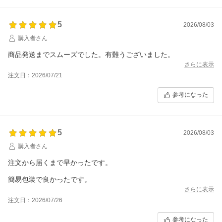
5
2026/08/03
購入者さん
商品発送までスムーズでした。有難うございました。
さらに表示
注文日：2026/07/21
参考になった
5
2026/08/03
購入者さん
注文から届くまで早かったです。
簡易包装で良かったです。
さらに表示
注文日：2026/07/26
参考になった