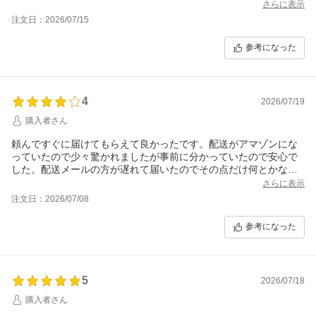
さらに表示
注文日：2026/07/15
参考になった
4
2026/07/19
購入者さん
頼んですぐに届けてもらえて良かったです。配送がアマゾンにな
っていたので少々驚かれましたが事前に分かっていたので安心で
した。配送メールの方が遅れて届いたのでその点だけ何とかなれ
ばと思いました。
さらに表示
注文日：2026/07/08
参考になった
5
2026/07/18
購入者さん