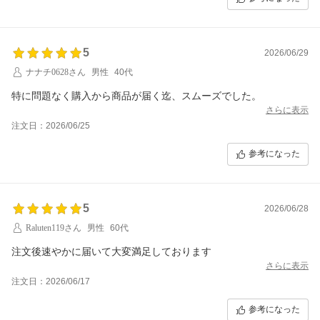
5
2026/06/29
ナナチ0628さん
男性
40代
特に問題なく購入から商品が届く迄、スムーズでした。
さらに表示
注文日：2026/06/25
参考になった
5
2026/06/28
Raluten119さん
男性
60代
注文後速やかに届いて大変満足しております
さらに表示
注文日：2026/06/17
参考になった