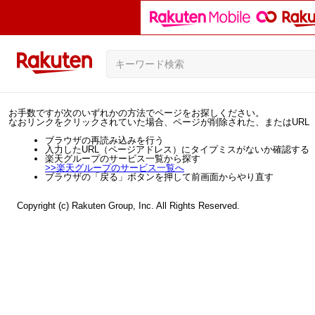
お手数ですが次のいずれかの方法でページをお探しください。
なおリンクをクリックされていた場合、ページが削除された、またはURL
ブラウザの再読み込みを行う
入力したURL（ページアドレス）にタイプミスがないか確認する
楽天グループのサービス一覧から探す
>>
楽天グループのサービス一覧へ
ブラウザの「戻る」ボタンを押して前画面からやり直す
Copyright (c) Rakuten Group, Inc. All Rights Reserved.