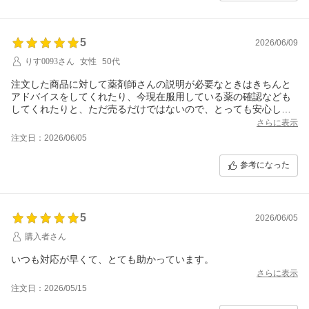
5
2026/06/09
りす0093さん
女性
50代
注文した商品に対して薬剤師さんの説明が必要なときはきちんと
アドバイスをしてくれたり、今現在服用している薬の確認なども
してくれたりと、ただ売るだけではないので、とっても安心して
購入出来るショップだと思います。
さらに表示
これからもお世話になりたいと思います。
注文日：2026/06/05
参考になった
5
2026/06/05
購入者さん
いつも対応が早くて、とても助かっています。
さらに表示
注文日：2026/05/15