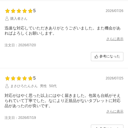
5
2026/07/26
購入者さん
迅速な対応していただきありがとうございました。また機会があ
ればよろしくお願いします。
さらに表示
注文日：2026/07/20
参考になった
5
2026/07/25
まさひろたんさん
男性
50代
対応がはやく思った以上にはやく届きました。包装も台紙がそえ
られていて丁寧でした。なにより正規品がないタブレットに対応
品があったのが良いです。
さらに表示
注文日：2026/07/19