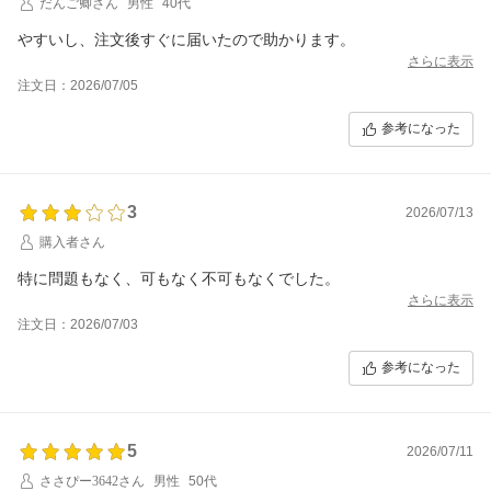
だんご卿さん
男性
40代
やすいし、注文後すぐに届いたので助かります。
さらに表示
注文日：2026/07/05
参考になった
3
2026/07/13
購入者さん
特に問題もなく、可もなく不可もなくでした。
さらに表示
注文日：2026/07/03
参考になった
5
2026/07/11
ささぴー3642さん
男性
50代