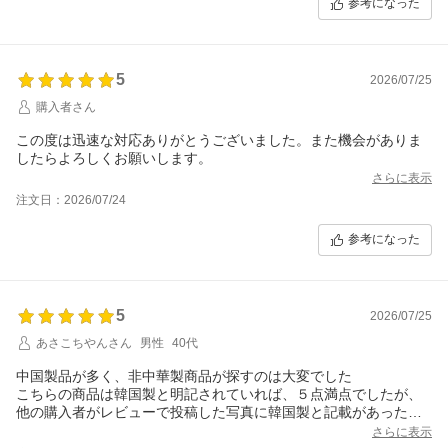
参考になった
5
2026/07/25
購入者さん
この度は迅速な対応ありがとうございました。また機会がありま
したらよろしくお願いします。
さらに表示
注文日：2026/07/24
参考になった
5
2026/07/25
あさこちやんさん
男性
40代
中国製品が多く、非中華製商品が探すのは大変でした
こちらの商品は韓国製と明記されていれば、５点満点でしたが、
他の購入者がレビューで投稿した写真に韓国製と記載があった為
購入しました
さらに表示
商品が届き、自分目で確認できるまで、中国製だったらどうしよ