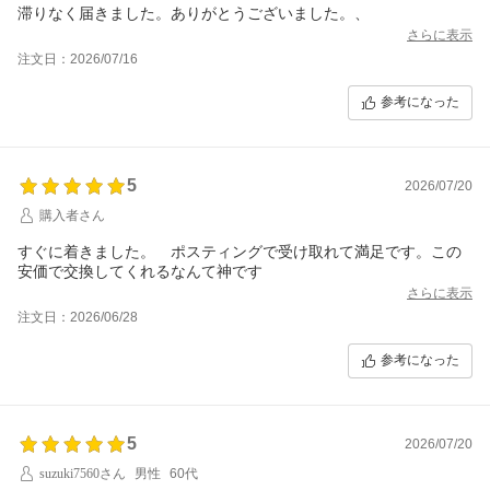
滞りなく届きました。ありがとうございました。、
さらに表示
注文日：2026/07/16
参考になった
5
2026/07/20
購入者さん
すぐに着きました。 ポスティングで受け取れて満足です。この
安価で交換してくれるなんて神です
さらに表示
注文日：2026/06/28
参考になった
5
2026/07/20
suzuki7560さん
男性
60代