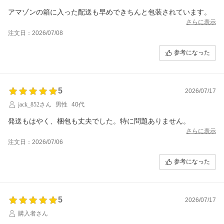
アマゾンの箱に入った配送も早めできちんと包装されています。
さらに表示
注文日：2026/07/08
参考になった
5
2026/07/17
jack_852さん
男性
40代
発送もはやく、梱包も丈夫でした。特に問題ありません。
さらに表示
注文日：2026/07/06
参考になった
5
2026/07/17
購入者さん