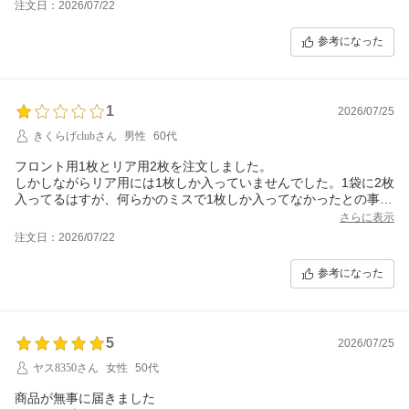
注文日：2026/07/22
うと不安にかられました
韓国製で安心しました
参考になった
品質も良く、非常に満足しています
1
2026/07/25
きくらげclubさん
男性
60代
フロント用1枚とリア用2枚を注文しました。
しかしながらリア用には1枚しか入っていませんでした。1袋に2枚
入ってるはすが、何らかのミスで1枚しか入ってなかったとの事。
日本のメーカーでこんな事あるのか？と言う感じです。
さらに表示
ショップへの連絡が付き、代替品を送ってもらえることになり一
注文日：2026/07/22
安心。メーカーさんの対応は良かったのですが、残念ながら評価
は低くさせて頂きます。
参考になった
5
2026/07/25
ヤス8350さん
女性
50代
商品が無事に届きました