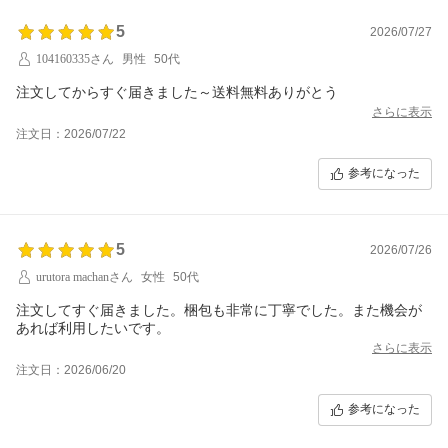
5
2026/07/27
104160335さん
男性
50代
注文してからすぐ届きました～送料無料ありがとう
さらに表示
注文日：2026/07/22
参考になった
5
2026/07/26
urutora machanさん
女性
50代
注文してすぐ届きました。梱包も非常に丁寧でした。また機会が
あれば利用したいです。
さらに表示
注文日：2026/06/20
参考になった