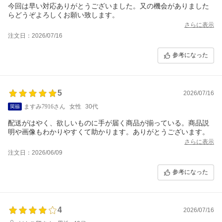
今回は早い対応ありがとうございました。又の機会がありました
らどうぞよろしくお願い致します。
さらに表示
注文日：2026/07/16
参考になった
5
2026/07/16
ますみ7916さん
女性
30代
配送がはやく、欲しいものに手が届く商品が揃っている。商品説
明や画像もわかりやすくて助かります。ありがとうございます。
さらに表示
注文日：2026/06/09
参考になった
4
2026/07/16