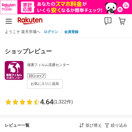
ようこそ 楽天市場へ
ログイン
会員登録
ショップレビュー
保護フィルム流通センター
お気に入りに追加
4.64
(1,322件)
レビュー一覧
並び替え
絞り込み