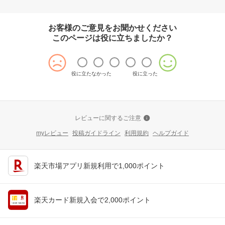
等で掻き出して綺麗にしましたが…これをこのまま送ってくる店
には不信感しかありません。筐体面も拭けば取れるような汚れが
所々付着している始末。
お客様のご意見をお聞かせください
更に、1日使いましたがバッテリーの状態も悪い印象です。ほぼ待
このページは役に立ちましたか？
機しかしてないのに減りが早い。
2度とこちらの店では買いませんしこれから購入を考えてる方もご
注意下さい。
役に立たなかった
役に立った
レビューに関するご注意
myレビュー
投稿ガイドライン
利用規約
ヘルプガイド
楽天市場アプリ新規利用で1,000ポイント
楽天カード新規入会で2,000ポイント