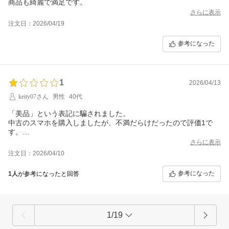
商品も綺麗で満足です。
さらに表示
注文日：2026/04/19
参考になった
1
2026/04/13
keity07さん
男性
40代
「美品」という表記に騙されました。
中古のスマホを購入しましたが、不満だらけだったので評価1で
す。
まず1つは連絡のなさ。楽天で注文した時に「注文を受け付けまし
さらに表示
た」という自動送信メールが来ましたが、それ以降一切の連絡が
注文日：2026/04/10
なく、正しく受注されたのかわからないまま突然商品が家に届き
ました。
参考になった
1人
が参考になったと回答
次に梱包。緩衝材としてクシャクシャにされた紙の中にスマホと
注文票のような紙切れが入ってるだけ。かなり雑な印象を受けま
した。
トドメは品物。中古の美品とのことで確かに画面に傷はありませ
んでした。ただし！端子の穴やスピーカーのくぼみ等にびっしり
1/19
ホコリが溜まっており不衛生極まりなくショックでした。爪楊枝