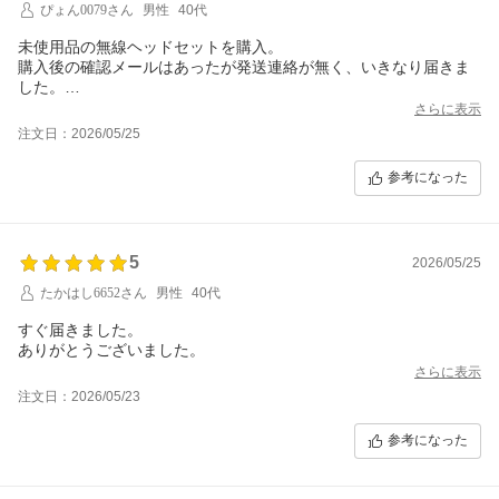
ぴょん0079さん
男性
40代
未使用品の無線ヘッドセットを購入。
購入後の確認メールはあったが発送連絡が無く、いきなり届きま
した。
たまたま在宅だったので受け取れたけど外出してたら再配達など
さらに表示
の手間がかかったかも。
注文日：2026/05/25
店舗保証30日が付いてるけどちゃんと保証を受けれるのか不安で
完全に信用出来る店舗と言えるかは不明。
参考になった
商品には満足しているので欲しいものがあれば利用するかもしれ
ないけど、積極的に利用したいとはならない残念な購入体験でし
た。
5
2026/05/25
たかはし6652さん
男性
40代
すぐ届きました。
ありがとうございました。
さらに表示
注文日：2026/05/23
参考になった