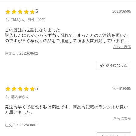
5
2026/08/05
TMJさん
男性
40代
この度はお世話になりました
購入したにもかかわらず売り切れてしまったとのご連絡を頂いた
のですが直ぐ様代りの品をご用意して頂き大変満足しています
希望の商品の上位互換品であり尚且つ、同じ値段で良いとのご連
さらに表示
絡
注文日：2026/08/02
素晴らしい対応に大変満足しています
これからもよろしくお願いします
参考になった
5
2026/08/05
購入者さん
発送も早くて梱包も私は満足です。商品も記載のランクより良い
と思いました。
さらに表示
注文日：2026/08/01