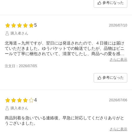
参考になった
5
2026/07/10
購入者さん
北海道→九州ですが、翌日には発送されたので、４日後には届け
ていただきました。ゆうパケットでの輸送でしたが、品物はビニ
ールで丁寧に梱包されていて、清潔でしたし、商品への愛を感
じ、好感を持ちました。
さらに表示
味も美味しかったですし、お得に感じました。また購入させてい
注文日：2026/07/05
ただきたいと思います。
参考になった
4
2026/07/06
購入者さん
商品到着を急いでいる連絡後、早急に対応してくださりありがと
うございました。
さらに表示