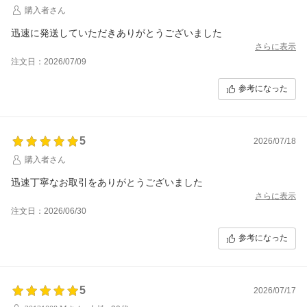
購入者さん
迅速に発送していただきありがとうございました
さらに表示
注文日：2026/07/09
参考になった
5
2026/07/18
購入者さん
迅速丁寧なお取引をありがとうございました
さらに表示
注文日：2026/06/30
参考になった
5
2026/07/17