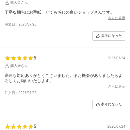
購入者さん
丁寧な梱包にお手紙、とても感じの良いショップさんです。
さらに表示
注文日：2026/07/23
参考になった
5
2026/07/24
購入者さん
迅速な対応ありがとうございました。また機会がありましたらよ
ろしくお願いいたします。
さらに表示
注文日：2026/07/23
参考になった
5
2026/07/24