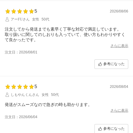
5
2026/08/06
アーFUさん
女性
50代
注文してから発送までも素早く丁寧な対応で満足しています。
取り扱いに関してのしおりも入っていて、使い方もわかりやすく
て良かったです。
さらに表示
注文日：2026/08/01
参考になった
5
2026/08/04
しもやんくんさん
女性
50代
発送がスムーズなので急ぎの時も助かります。
さらに表示
注文日：2026/06/04
参考になった