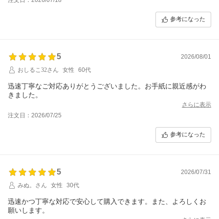
参考になった
5
2026/08/01
おしるこ32さん
女性
60代
迅速丁寧なご対応ありがとうございました。お手紙に親近感がわ
きました。
さらに表示
注文日：2026/07/25
参考になった
5
2026/07/31
みぬ。さん
女性
30代
迅速かつ丁寧な対応で安心して購入できます。また、よろしくお
願いします。