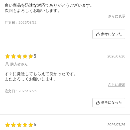
良い商品を迅速な対応でありがとうございます。
次回もよろしくお願いします。
さらに表示
注文日：2026/07/22
参考になった
5
2026/07/26
購入者さん
すぐに発送してもらえて良かったです。
またよろしくお願いします。
さらに表示
注文日：2026/07/25
参考になった
5
2026/07/26