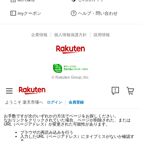
myクーポン
ヘルプ・問い合わせ
企業情報
個人情報保護方針
採用情報
© Rakuten Group, Inc.
ようこそ 楽天市場へ
ログイン
会員登録
お手数ですが次のいずれかの方法でページをお探しください。
なおリンクをクリックされていた場合、ページが削除された、または
URL（ページアドレス）が変更された可能性があります。
ブラウザの再読み込みを行う
入力したURL（ページアドレス）にタイプミスがないか確認す
る