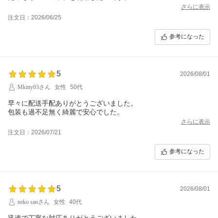
さらに表示
注文日：2026/06/25
参考になった
5
2026/08/01
Mkitty03さん
女性
50代
早々に配送手配ありがとうございました。
包装も過不足無く綺麗で安心でした。
さらに表示
注文日：2026/07/21
参考になった
5
2026/08/01
neko sanさん
女性
40代
迅速で丁寧な対応ありがとうございました。