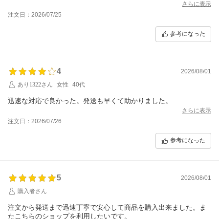
さらに表示
注文日：2026/07/25
参考になった
4
2026/08/01
あり1322さん
女性
40代
迅速な対応で良かった。発送も早くて助かりました。
さらに表示
注文日：2026/07/26
参考になった
5
2026/08/01
購入者さん
注文から発送まで迅速丁寧で安心して商品を購入出来ました。ま
たこちらのショップを利用したいです。