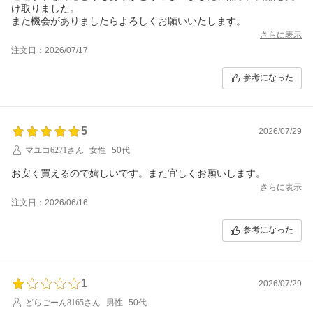
け取りました。
また機会がありましたらよろしくお願いいたします。
さらに表示
注文日：2026/07/17
参考になった
5
2026/07/29
マユコ6271さん
女性
50代
お安く買えるので嬉しいです。また宜しくお願いします。
さらに表示
注文日：2026/06/16
参考になった
1
2026/07/29
どらごーん8165さん
男性
50代