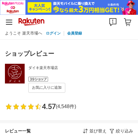
ようこそ 楽天市場へ
ログイン
会員登録
ショップレビュー
ダイキ楽天市場店
お気に入りに追加
4.57
(4,548件)
レビュー一覧
並び替え
絞り込み