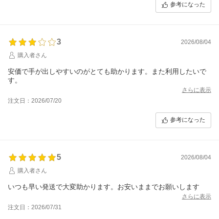
参考になった
3
2026/08/04
購入者さん
安価で手が出しやすいのがとても助かります。また利用したいで
す。
さらに表示
注文日：2026/07/20
参考になった
5
2026/08/04
購入者さん
いつも早い発送で大変助かります。お安いままでお願いします
さらに表示
注文日：2026/07/31