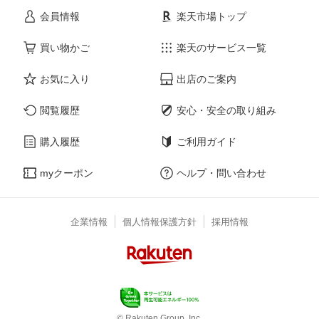
会員情報
楽天市場トップ
買い物かご
楽天のサービス一覧
お気に入り
出店のご案内
閲覧履歴
安心・安全の取り組み
購入履歴
ご利用ガイド
myクーポン
ヘルプ・問い合わせ
企業情報
個人情報保護方針
採用情報
© Rakuten Group, Inc.