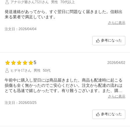
アナログ爺さん7521さん
男性
70代以上
発送連絡があってから、すぐ翌日に問題なく届きました。信頼出
来る業者で満足しています。
さらに表示
注文日：2026/04/04
参考になった
5
2026/04/02
ヒデキ17さん
男性
50代
午前中に購入し翌日には商品届きました。商品も配達時に起こる
損傷も全く無かったのでご安心ください。注文から配達の流れは
とても迅速で嬉しかったです。有り難うございます。また、購入
する商品がありましたら利用させて頂きます。これからもショッ
さらに表示
プのほう頑張って下さい。ではまた！
注文日：2026/03/25
参考になった