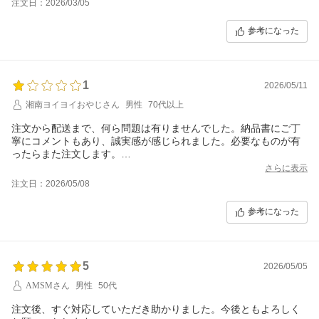
注文日：2026/03/05
参考になった
1
2026/05/11
湘南ヨイヨイおやじさん
男性
70代以上
注文から配送まで、何ら問題は有りませんでした。納品書にご丁
寧にコメントもあり、誠実感が感じられました。必要なものが有
ったらまた注文します。
6/17評価を変更します。購入した並行輸入品だとしたのシェーバ?
さらに表示
の刃は全くの粗悪品でした。店舗側も知らずに販売したのかもし
注文日：2026/05/08
れませんが、ネット販売の検品はしっかりと行ってほしいです。
掲示されている写真は純正品の写真のようですが、刃の形状から
参考になった
して全く別物。
5
2026/05/05
AMSMさん
男性
50代
注文後、すぐ対応していただき助かりました。今後ともよろしく