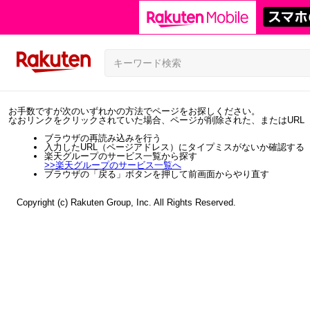
お手数ですが次のいずれかの方法でページをお探しください。
なおリンクをクリックされていた場合、ページが削除された、またはURL
ブラウザの再読み込みを行う
入力したURL（ページアドレス）にタイプミスがないか確認する
楽天グループのサービス一覧から探す
>>
楽天グループのサービス一覧へ
ブラウザの「戻る」ボタンを押して前画面からやり直す
Copyright (c) Rakuten Group, Inc. All Rights Reserved.