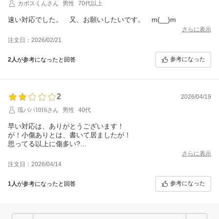
カボスくんさん
男性
70代以上
速い対応でした。 又、お願いしたいです。 m(__)m
さらに表示
注文日：2026/02/21
参考になった
2人
が参考になったと回答
2
2026/04/19
琉パパ1016さん
男性
40代
早い対応は、ありがとうございます！
が！小傷ありとは、書いて居ましたが！
思ってる以上に傷多い?
なので、マスキングテープを貼って自分で色塗り直しました！自
さらに表示
分で出来る方は何も思わないかもですね！
注文日：2026/04/14
参考になった
1人
が参考になったと回答