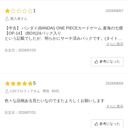
1
2026/08/07
購入者さん
【中古】 バンダイ(BANDAI) ONE PIECEカードゲーム 蒼海の七傑
【OP-14】 (BOX)24パック入り
という記載でしたが、明らかにサーチ済みパックです。(タイトル
にはBoxと記載、紛らわしいですが、パックのみの発送です)
さらに表示
商品ページの説明から、BOXから取り出したパックを発送される
注文日：2026/07/20
認識でいました。
届いたパックを全て開封しましたが、低レアリティのものしか出
参考になった
ず、通常のBOXから出る封入率からすると有り得ません。
24パックの中身内訳: R23枚、SR1枚、残りは全てノーマルカード
5
子供に買い与えたものでしたが大変ショックを受けたようで、同
2026/08/04
LNJプロフィアさん
男性
60代
色々な品物ある見たいなのでまたよろしくお願いします
さらに表示
注文日：2026/07/31
参考になった