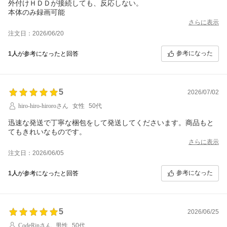
外付けＨＤＤが接続しても、反応しない。
本体のみ録画可能
さらに表示
注文日：2026/06/20
参考になった
1人
が参考になったと回答
5
2026/07/02
hiro-hiro-hiroroさん
女性
50代
迅速な発送で丁寧な梱包をして発送してくださいます。商品もと
てもきれいなものです。
さらに表示
注文日：2026/06/05
参考になった
1人
が参考になったと回答
5
2026/06/25
CodeRinさん
男性
50代