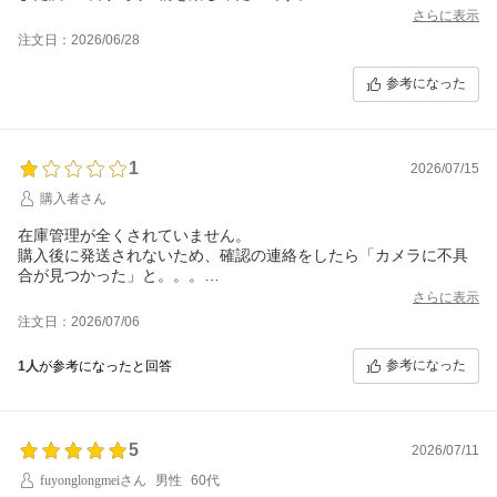
さらに表示
注文日：2026/06/28
参考になった
1
2026/07/15
購入者さん
在庫管理が全くされていません。
購入後に発送されないため、確認の連絡をしたら「カメラに不具
合が見つかった」と。。。
そこは許容して発送してもらったが、ケーブル類も純正でなく本
さらに表示
当に酷いものが送られてきました。
注文日：2026/07/06
もう二度と買いません。
参考になった
1人
が参考になったと回答
5
2026/07/11
fuyonglongmeiさん
男性
60代