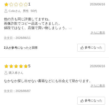
1
2026/06/16
Cofieさん
男性
50代
他の方も同じ評価してますね。
画像詐欺でコピー品送ってきました。
値段ではなく、店舗で買い物しましょう。
偽物ってわかっても値段に見合う物ならいいけど。
さらに表示
私は2度と使いません。
注文日：2026/06/11
参考になった
2人
が参考になったと回答
5
2026/06/16
購入者さん
なかなか探し出せない書籍などにも出会えて助かります。
さらに表示
注文日：2026/06/07
参考になった