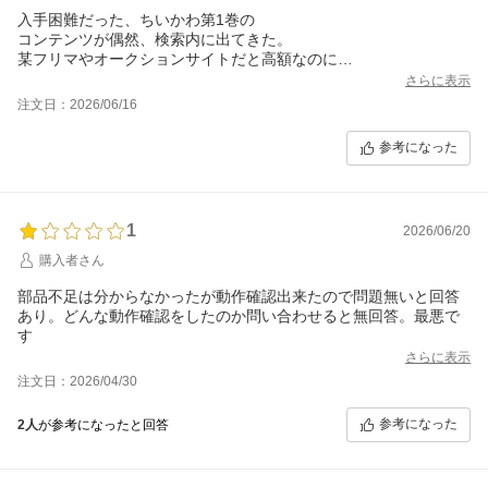
入手困難だった、ちいかわ第1巻の
コンテンツが偶然、検索内に出てきた。
某フリマやオークションサイトだと高額なのに
お手頃価格で提供されていたので即決。
さらに表示
なかなか買えなかった物が買えてよかったです。
注文日：2026/06/16
参考になった
1
2026/06/20
購入者さん
部品不足は分からなかったが動作確認出来たので問題無いと回答
あり。どんな動作確認をしたのか問い合わせると無回答。最悪で
す
さらに表示
注文日：2026/04/30
参考になった
2人
が参考になったと回答