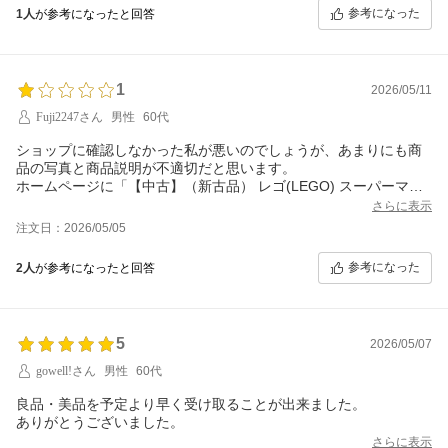
参考になった
1人
が参考になったと回答
1
2026/05/11
Fuji2247さん
男性
60代
ショップに確認しなかった私が悪いのでしょうが、あまりにも商
品の写真と商品説明が不適切だと思います。
ホームページに「【中古】（新古品） レゴ(LEGO) スーパーマリ
オ キャラクター パック 71361」とあり、全10種類のキャラクタ
さらに表示
がーが前に整列した箱の写真が掲載されている商品を購入しまし
注文日：2026/05/05
た。商品の詳細な説明を見ても、「1パックのみ」の商品との記載
はなく、「20パックくらい入った1箱まるごと」の販売と思ってい
参考になった
2人
が参考になったと回答
ました。郵便受けに封筒で届いてびっくり、開けたら1パックしか
入っていなくてさらにびっくり。
確かに値段が5000円くらいと安かったのですが、キャラクターパ
ック シリーズ２は新品でも1箱8500円くらいで販売しているシ
5
2026/05/07
ョップもありますし、「新古品」との記載もあったため、1箱の販
売だと思っていました。
gowell!さん
男性
60代
「1パックのみの販売」なのか、「箱売り」なのか明記してほしか
ったです。
良品・美品を予定より早く受け取ることが出来ました。
ありがとうございました。
さらに表示