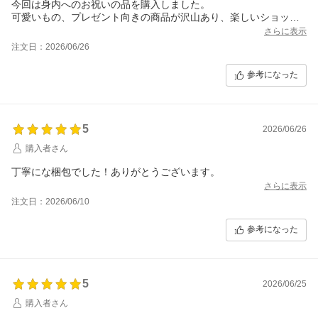
今回は身内へのお祝いの品を購入しました。
可愛いもの、プレゼント向きの商品が沢山あり、楽しいショップ
だと思います。
さらに表示
こちらは確認できていないのですか、プレゼント用のラッピン
注文日：2026/06/26
グ・ボックス・手提げなどはあるのでしょうか。
もしあるのなら、商品ページからそちらページに誘導があるとい
参考になった
いですね。もしくは、そうしたギフト用資材も販売されていると
良いなぁと思います。
5
2026/06/26
購入者さん
丁寧にな梱包でした！ありがとうございます。
さらに表示
注文日：2026/06/10
参考になった
5
2026/06/25
購入者さん