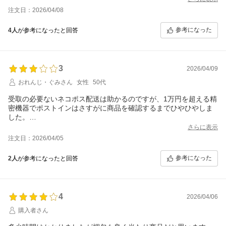
実際には内部パーツに破損が見られ、検品が十分に行われている
注文日：2026/04/08
のか疑問です。
中古品である以上ある程度の使用感は理解していますが、今回の
参考になった
4人
が参考になったと回答
ような状態を適切に説明せず販売している点は問題だと感じま
す。
梱包についても最低限ではありましたが、破損リスクを考えると
3
もう少し配慮があっても良いのではないかと思いました。
2026/04/09
おれんじ・ぐみさん
女性
50代
全体的に、商品状態の確認や表記の正確さについて改善が必要な
ショップだと感じます。
受取の必要ないネコポス配送は助かるのですが、1万円を超える精
今後利用を検討される方は注意された方がいいと思います。
密機器でポストインはさすがに商品を確認するまでひやひやしま
した。
色々な店舗の中からできるだけ良品をと思いこちらを利用させて
さらに表示
いただきましたが、値段の割に汚れ(傷ではない)が気になりまし
注文日：2026/04/05
た。
参考になった
2人
が参考になったと回答
4
2026/04/06
購入者さん