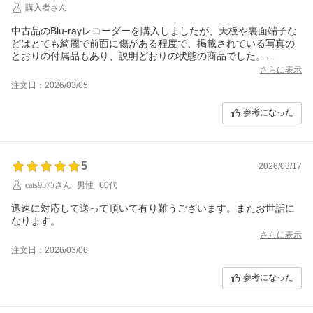
購入者さん
中古品のBlu-rayレコーダーを購入しましたが、天板や裏面端子な
どはとても綺麗で前面に傷がある程度で、掲載されている写真の
とおりの付属品もあり、説明どおりの状態の商品でした。
梱包もぷちぷちの緩衝材で包まれてダンボール箱に入れられてお
さらに表示
り、とても丁寧な梱包でした。
注文日：2026/03/05
参考になった
5
2026/03/17
cats9575さん
男性
60代
迅速に対応して送って頂いて有り難うございます。またお世話に
なります。
さらに表示
注文日：2026/03/06
参考になった