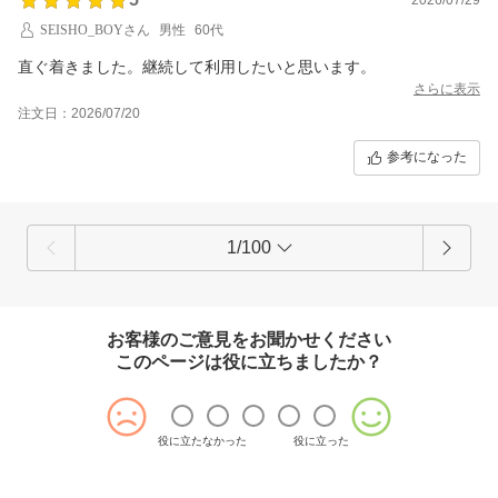
SEISHO_BOYさん
男性
60代
直ぐ着きました。継続して利用したいと思います。
さらに表示
注文日：2026/07/20
参考になった
1/100
お客様のご意見をお聞かせください
このページは役に立ちましたか？
役に立たなかった
役に立った