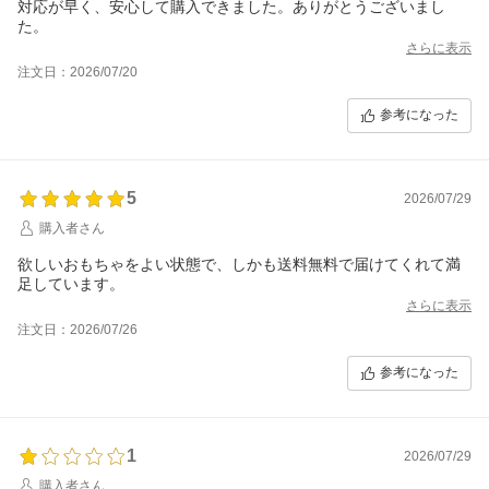
対応が早く、安心して購入できました。ありがとうございまし
た。
さらに表示
注文日：2026/07/20
参考になった
5
2026/07/29
購入者さん
欲しいおもちゃをよい状態で、しかも送料無料で届けてくれて満
足しています。
さらに表示
注文日：2026/07/26
参考になった
1
2026/07/29
購入者さん