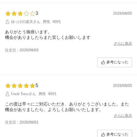
3
2026/08/05
ゆっけの楽天さん
男性
40代
ありがとう御座います。
機会がありましたらまた宜しくお願いします
さらに表示
注文日：2026/08/03
参考になった
5
2026/08/05
Uncle Torysさん
男性
60代
この度は早々にご対応いただき、ありがとうございました。また
機会がありましたら、よろしくお願いいたします。
さらに表示
注文日：2026/08/01
参考になった