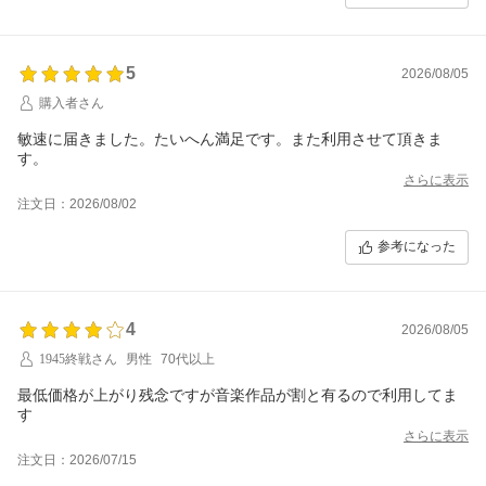
5
2026/08/05
購入者さん
敏速に届きました。たいへん満足です。また利用させて頂きま
す。
さらに表示
注文日：2026/08/02
参考になった
4
2026/08/05
1945終戦さん
男性
70代以上
最低価格が上がり残念ですが音楽作品が割と有るので利用してま
す
さらに表示
注文日：2026/07/15