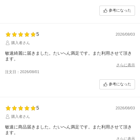
参考になった
5
2026/08/03
購入者さん
敏速綺麗に届きました。たいへん満足です。また利用させて頂き
ます。
さらに表示
注文日：2026/08/01
参考になった
5
2026/08/03
購入者さん
敏速に商品届きました。たいへん満足です。また利用させて頂き
ます。
さらに表示