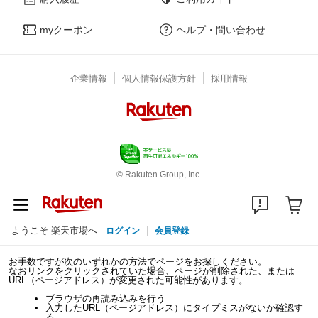
myクーポン
ヘルプ・問い合わせ
企業情報
個人情報保護方針
採用情報
© Rakuten Group, Inc.
ようこそ 楽天市場へ
ログイン
会員登録
お手数ですが次のいずれかの方法でページをお探しください。
なおリンクをクリックされていた場合、ページが削除された、または
URL（ページアドレス）が変更された可能性があります。
ブラウザの再読み込みを行う
入力したURL（ページアドレス）にタイプミスがないか確認す
る